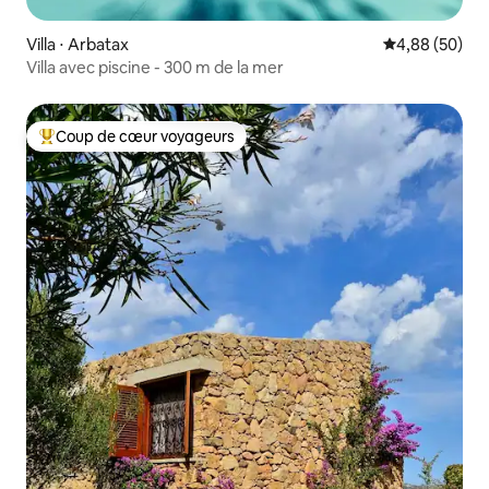
Villa ⋅ Arbatax
Évaluation mo
4,88 (50)
Villa avec piscine - 300 m de la mer
Coup de cœur voyageurs
Coups de cœur voyageurs les plus appréciés