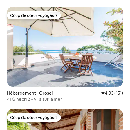
Coup de cœur voyageurs
Coup de cœur voyageurs
Hébergement ⋅ Orosei
Évaluation moy
4,93 (151)
« I Ginepri 2 » Villa sur la mer
Coup de cœur voyageurs
Coup de cœur voyageurs