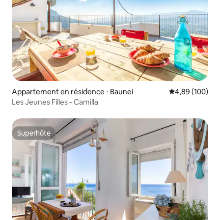
Appartement en résidence ⋅ Baunei
Évaluation moy
4,89 (100)
Les Jeunes Filles - Camilla
Superhôte
Superhôte