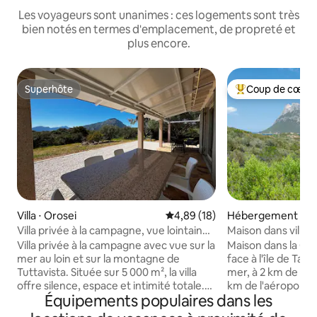
Les voyageurs sont unanimes : ces logements sont très
bien notés en termes d'emplacement, de propreté et
plus encore.
Superhôte
Coup de cœur 
Superhôte
Coups de cœur vo
Villa ⋅ Orosei
Évaluation moyenne sur la base
4,89 (18)
Hébergement ⋅ Loi
Villa privée à la campagne, vue lointaine
Maison dans villa 
sur la mer
vue
Villa privée à la campagne avec vue sur la
Maison dans la Co
mer au loin et sur la montagne de
face à l'île de Tav
Tuttavista. Située sur 5 000 m², la villa
mer, à 2 km de Por
offre silence, espace et intimité totale.
km de l'aéroport d'
Équipements populaires dans les
Idéale pour les amoureux de la nature,
excellent état et
les familles et les voyageurs avec des
doubles avec plac