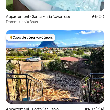
Appartement ⋅ Santa Maria Navarrese
Évaluation
5 (24)
Dommu in via Baus
Coup de cœur voyageurs
Coups de cœur voyageurs les plus appréciés
Appartement ⋅ Porto San Paolo
Évaluation moy
4,97 (194)