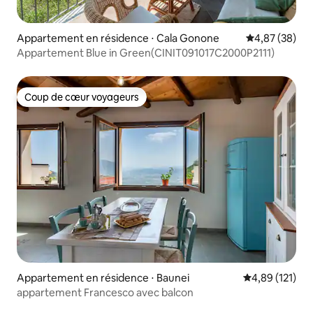
Appartement en résidence ⋅ Cala Gonone
Évaluation mo
4,87 (38)
Appartement Blue in Green(CINIT091017C2000P2111)
Coup de cœur voyageurs
Coup de cœur voyageurs
Appartement en résidence ⋅ Baunei
Évaluation moy
4,89 (121)
appartement Francesco avec balcon