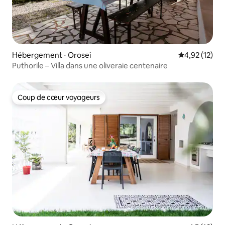
Hébergement ⋅ Orosei
Évaluation mo
4,92 (12)
Puthorile – Villa dans une oliveraie centenaire
Coup de cœur voyageurs
Coup de cœur voyageurs