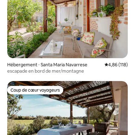
Hébergement ⋅ Santa Maria Navarrese
Évaluation moy
4,86 (118)
escapade en bord de mer/montagne
Coup de cœur voyageurs
Coup de cœur voyageurs