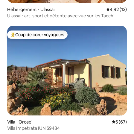
Hébergement ⋅ Ulassai
Évaluation mo
4,92 (13)
Ulassai : art, sport et détente avec vue sur les Tacchi
Coup de cœur voyageurs
Coups de cœur voyageurs les plus appréciés
Villa ⋅ Orosei
Évaluation
5 (67)
Villa Impetrata IUN S9484