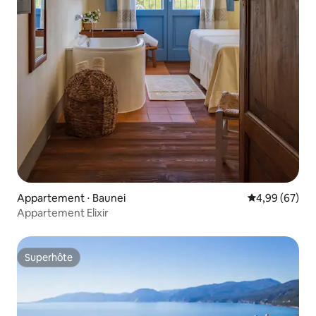
Appartement ⋅ Baunei
Évaluation mo
4,99 (67)
Appartement Elixir
Superhôte
Superhôte