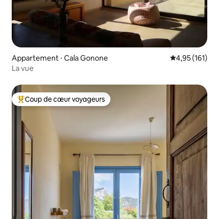
Appartement ⋅ Cala Gonone
Évaluation moy
4,95 (161)
La vue
Coup de cœur voyageurs
Coups de cœur voyageurs les plus appréciés