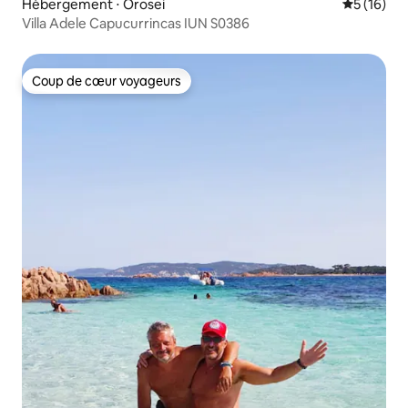
Hébergement ⋅ Orosei
Évaluation
5 (16)
Villa Adele Capucurrincas IUN S0386
Coup de cœur voyageurs
Coup de cœur voyageurs