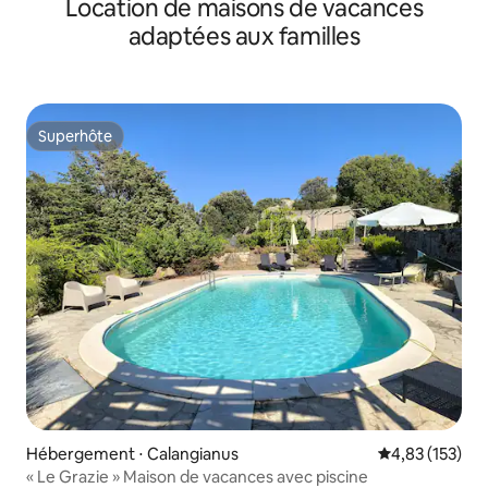
Location de maisons de vacances
adaptées aux familles
Superhôte
Superhôte
Hébergement ⋅ Calangianus
Évaluation moy
4,83 (153)
« Le Grazie » Maison de vacances avec piscine