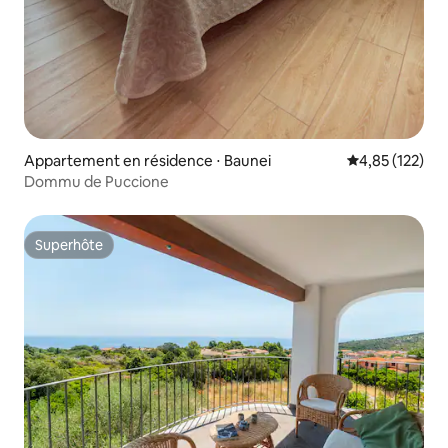
Appartement en résidence ⋅ Baunei
Évaluation moy
4,85 (122)
Dommu de Puccione
Superhôte
Superhôte