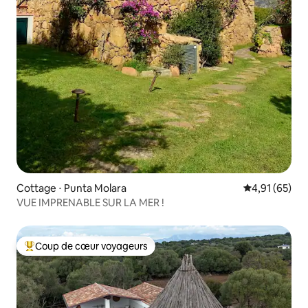
Cottage ⋅ Punta Molara
Évaluation mo
4,91 (65)
VUE IMPRENABLE SUR LA MER !
Coup de cœur voyageurs
Coups de cœur voyageurs les plus appréciés