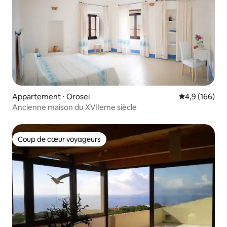
Appartement ⋅ Orosei
Évaluation mo
4,9 (166)
Ancienne maison du XVIIeme siècle
Coup de cœur voyageurs
Coup de cœur voyageurs