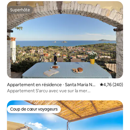
Superhôte
Superhôte
Appartement en résidence ⋅ Santa Maria Nav
Évaluation moy
4,76 (240)
arrese
Appartement S'arcu avec vue sur la mer
IT091006C2000P7947
Coup de cœur voyageurs
Coup de cœur voyageurs