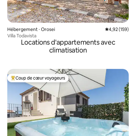
Hébergement ⋅ Orosei
Évaluation moy
4,92 (159)
Villa Todavista
Locations d'appartements avec
climatisation
Coup de cœur voyageurs
Coups de cœur voyageurs les plus appréciés