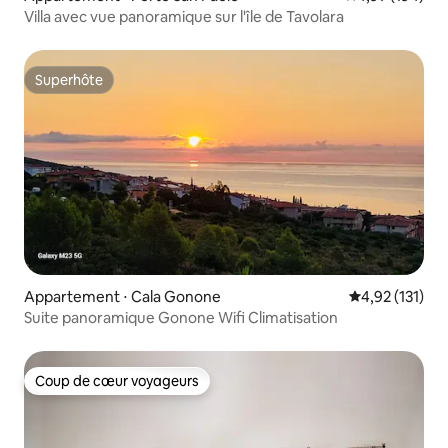
Villa avec vue panoramique sur l'île de Tavolara
Superhôte
Superhôte
Appartement ⋅ Cala Gonone
Évaluation moy
4,92 (131)
Suite panoramique Gonone Wifi Climatisation
Coup de cœur voyageurs
Coup de cœur voyageurs