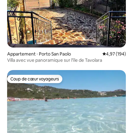
Appartement ⋅ Porto San Paolo
Évaluation moy
4,97 (194)
Villa avec vue panoramique sur l'île de Tavolara
Coup de cœur voyageurs
Coup de cœur voyageurs