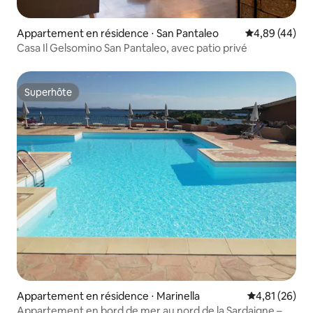
Appartement en résidence ⋅ San Pantaleo
Évaluation mo
4,89 (44)
Casa Il Gelsomino San Pantaleo, avec patio privé
Superhôte
Superhôte
Appartement en résidence ⋅ Marinella
Évaluation mo
4,81 (26)
Appartement en bord de mer au nord de la Sardaigne –