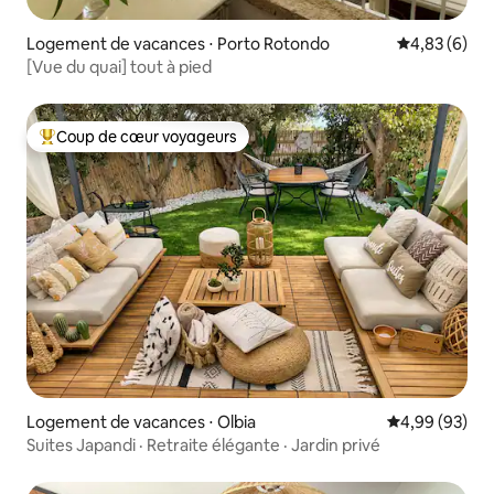
Logement de vacances ⋅ Porto Rotondo
Évaluation m
4,83 (6)
[Vue du quai] tout à pied
Coup de cœur voyageurs
Coups de cœur voyageurs les plus appréciés
Logement de vacances ⋅ Olbia
Évaluation mo
4,99 (93)
Suites Japandi · Retraite élégante · Jardin privé