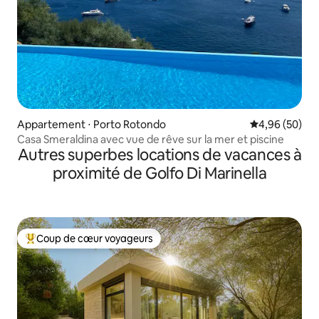
Appartement ⋅ Porto Rotondo
Évaluation mo
4,96 (50)
Casa Smeraldina avec vue de rêve sur la mer et piscine
Autres superbes locations de vacances à
proximité de Golfo Di Marinella
Coup de cœur voyageurs
Coups de cœur voyageurs les plus appréciés