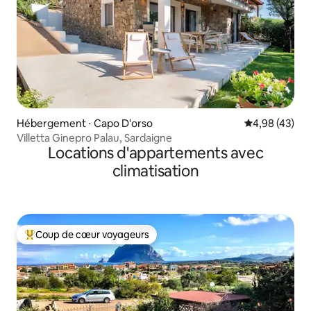
Hébergement ⋅ Capo D'orso
Évaluation mo
4,98 (43)
Villetta Ginepro Palau, Sardaigne
Locations d'appartements avec
climatisation
Coup de cœur voyageurs
Coups de cœur voyageurs les plus appréciés