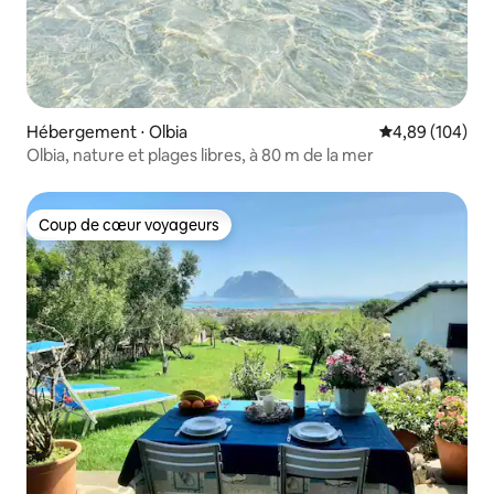
Hébergement ⋅ Olbia
Évaluation moy
4,89 (104)
Olbia, nature et plages libres, à 80 m de la mer
Coup de cœur voyageurs
Coup de cœur voyageurs