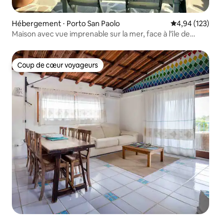
Hébergement ⋅ Porto San Paolo
Évaluation moy
4,94 (123)
Maison avec vue imprenable sur la mer, face à l'île de
Tavolara
Coup de cœur voyageurs
Coup de cœur voyageurs