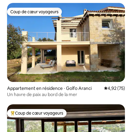
Coup de cœur voyageurs
Coup de cœur voyageurs
Appartement en résidence ⋅ Golfo Aranci
Évaluation mo
4,92 (75)
Un havre de paix au bord de la mer
Coup de cœur voyageurs
Coups de cœur voyageurs les plus appréciés