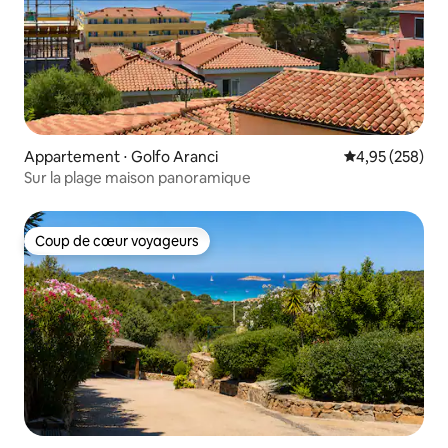
Appartement ⋅ Golfo Aranci
Évaluation moy
4,95 (258)
Sur la plage maison panoramique
Coup de cœur voyageurs
Coup de cœur voyageurs