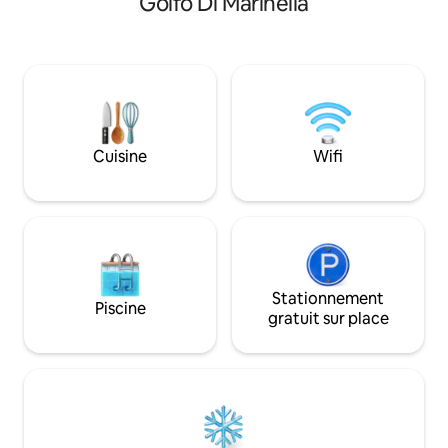
Golfo Di Marinella
foyer, d'une cuisine avec appareils
avec 2 lits simple
électroménagers et de deux salles de
complété par une 
bain avec douche. À l'extérieur, nous
salles de bains et 
trouvons une véranda, une terrasse
panoramique avec 
avec vue sur la mer, une douche
parfaite pour se dé
extérieure, un barbecue à gaz. Place de
Située à quelques
parking à l'intérieur de la propriété pour 1
la Costa Smeralda
voiture. Wi-Fi à 50 Mbit/s. Animaux de
15 minutes d'Olbia
Cuisine
Wifi
compagnie interdits.
Stationnement
Piscine
gratuit sur place