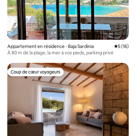
Appartement en résidence ⋅ Baja Sardinia
Évaluation
5 (16)
À 80 m de la plage, la mer à vos pieds, parking privé
Coup de cœur voyageurs
Coup de cœur voyageurs