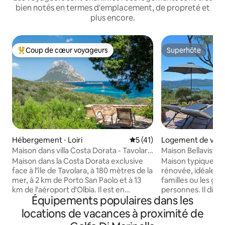
bien notés en termes d'emplacement, de propreté et
plus encore.
Coup de cœur voyageurs
Superhôte
Coups de cœur voyageurs les plus appréciés
Superhôte
Hébergement ⋅ Loiri
Évaluation moyenne sur la b
5 (41)
Logement de vaca
bia
Maison dans villa Costa Dorata - Tavolara
Maison Bellavista 
vue
Maison dans la Costa Dorata exclusive
Maison typique s
face à l'île de Tavolara, à 180 mètres de la
rénovée, idéale po
mer, à 2 km de Porto San Paolo et à 13
familles ou les gro
km de l'aéroport d'Olbia. Il est en
personnes. Il dis
Équipements populaires dans les
excellent état et dispose de 2 chambres
doubles, une avec 
doubles avec placard et d'une chambre
avec accès direct à
locations de vacances à proximité de
avec canapé-lit double, d'un salon avec
ventilateur, ainsi