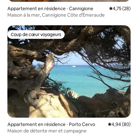
Appartement en résidence ⋅ Cannigione
Évaluation mo
4,75 (28)
Maison à la mer, Cannigione Côte d’Émeraude
Coup de cœur voyageurs
Coup de cœur voyageurs
Appartement en résidence ⋅ Porto Cervo
Évaluation mo
4,94 (80)
Maison de détente mer et campagne