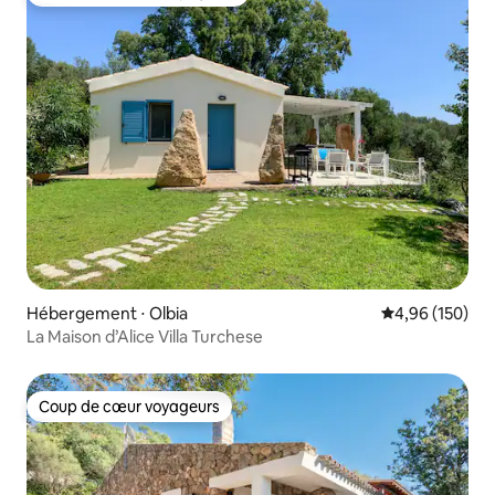
Coups de cœur voyageurs les plus appréciés
Hébergement ⋅ Olbia
Évaluation moy
4,96 (150)
La Maison d’Alice Villa Turchese
Coup de cœur voyageurs
Coup de cœur voyageurs