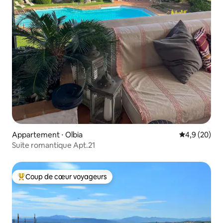
Appartement ⋅ Olbia
Évaluation m
4,9 (20)
Suite romantique Apt.21
Coup de cœur voyageurs
Coups de cœur voyageurs les plus appréciés