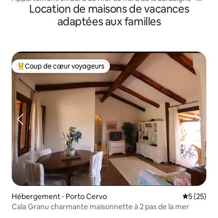
Location de maisons de vacances
Véranda – Piscine – Climatisation
adaptées aux familles
Coup de cœur voyageurs
Coups de cœur voyageurs les plus appréciés
Hébergement ⋅ Porto Cervo
Évaluation
5 (25)
Cala Granu charmante maisonnette à 2 pas de la mer