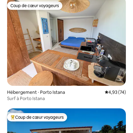
Coup de cœur voyageurs
Coup de cœur voyageurs
Hébergement ⋅ Porto Istana
Évaluation mo
4,93 (74)
Surf à Porto Istana
Coup de cœur voyageurs
Coups de cœur voyageurs les plus appréciés