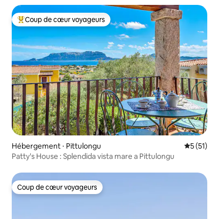
Coup de cœur voyageurs
Coups de cœur voyageurs les plus appréciés
Hébergement ⋅ Pittulongu
Évaluation
5 (51)
Patty's House : Splendida vista mare a Pittulongu
Coup de cœur voyageurs
Coup de cœur voyageurs