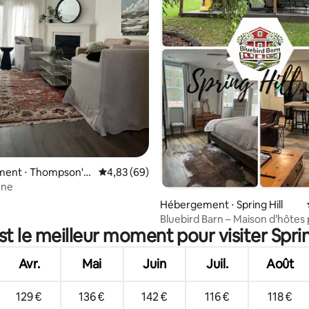
 la base de 94 commentaires : 4,89 sur 5
ent ⋅ Thompson's
Évaluation moyenne sur la base de 69 commen
4,83 (69)
une
Hébergement ⋅ Spring Hill
Bluebird Barn – Maison d’hôtes 
st le meilleur moment pour visiter Spring
paisible
Avr.
Mai
Juin
Juil.
Août
129 €
136 €
142 €
116 €
118 €