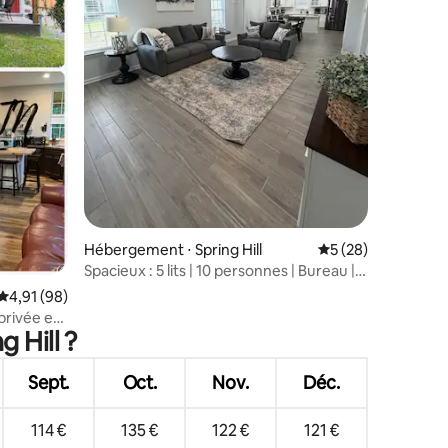
taires : 4,83 sur 5
Hébergement ⋅ Spring Hill
Évaluation moyenne
5 (28)
Spacieux : 5 lits | 10 personnes | Bureau |
Petite salle de sport
Évaluation moyenne sur la base de 98 commentaires : 4,91 sur 5
4,91 (98)
privée et
 Hill ?
Sept.
Oct.
Nov.
Déc.
114 €
135 €
122 €
121 €