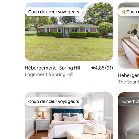
Coup de cœur voyageurs
Coup 
Coup de cœur voyageurs
Coups de
Hébergement ⋅ Spring Hill
Évaluation moyenne su
4,85 (91)
Logement à Spring Hill
Hébergeme
The Soar 
3 chambr
Coup de cœur voyageurs
Superhô
Coup de cœur voyageurs
Superhô