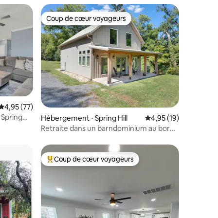
Coup de cœur voyageurs
lus appréciés
Coup de cœur voyageurs
Évaluation moyenne sur la base de 77 commentaires : 4,95 sur 5
4,95 (77)
 Spring
taires : 4,94 sur 5
Hébergement ⋅ Spring Hill
Évaluation moyenne su
4,95 (19)
Retraite dans un barndominium au bord
d'un ruisseau / escapade au calme
Coup de cœur voyageurs
lus appréciés
Coups de cœur voyageurs les plus appréciés