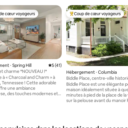
de cœur voyageurs
Coup de cœur voyageurs
 cœur voyageurs les plus appréciés
Coups de cœur voyageurs les p
nt ⋅ Spring Hill
Évaluation moyenne sur la base de 41 co
5 (41)
et charme *NOUVEAU !*
Hébergement ⋅ Columbia
 à « Charcoal and Charm » à
Biddle Place, centre-ville histo
l, Tennessee ! Cette adorable
Columbia
Biddle Place est une élégante p
offre une ambiance
maison idéalement située à qu
se, des touches modernes et
 la base de 195 commentaires : 4,97 sur 5
minutes à pied de la place de la v
sphère chaleureuse et
sur la pelouse avant du manoir 
nte. Préparez un délicieux repas
de Rally Hill, vous êtes assuré d
uisine entièrement équipée ou
toile de fond pour votre séjour.
vous dans les espaces de vie
Mulehouse, une salle de concer
les. Idéalement situé à
intimiste, se trouve juste de l'a
 d'attractions amusantes, de
de la rue. Biddle Place est parfa