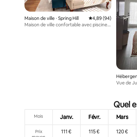
Maison de ville ⋅ Spring Hill
Évaluation moyenne sur
4,89 (94)
Maison de ville confortable avec piscine
et patio pour soirées cinéma
Hébergem
Station
Vue de J
Quel e
Mois
Janv.
Févr.
Mars
111 €
115 €
120 €
Prix