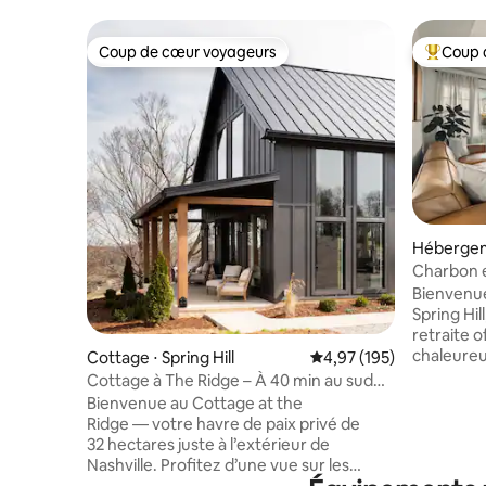
Coup de cœur voyageurs
Coup 
Coup de cœur voyageurs
Coups de
Hébergeme
Charbon 
Bienvenue
Spring Hil
retraite 
chaleureu
Cottage ⋅ Spring Hill
Évaluation moyenne sur
4,97 (195)
une atmo
Cottage à The Ridge – À 40 min au sud
accueilla
de Nashville.
Bienvenue au Cottage at the
dans la c
Ridge — votre havre de paix privé de
détendez-
32 hectares juste à l’extérieur de
confortab
Nashville. Profitez d’une vue sur les
proximité
collines, d’un étang de pêche bien