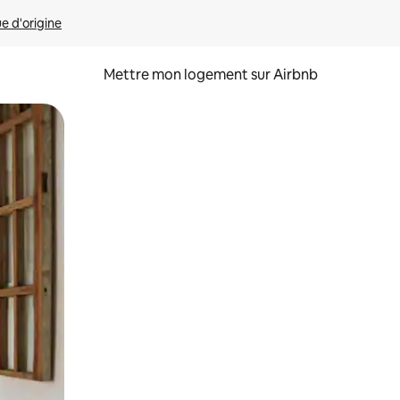
ue d'origine
Mettre mon logement sur Airbnb
sant glisser.