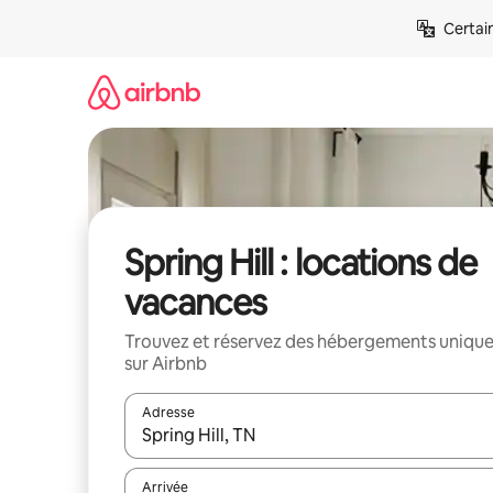
Aller
Certai
directement
au
contenu
Spring Hill : locations de
vacances
Trouvez et réservez des hébergements uniqu
sur Airbnb
Adresse
Lorsque les résultats s'affichent, utilisez les flèc
Arrivée