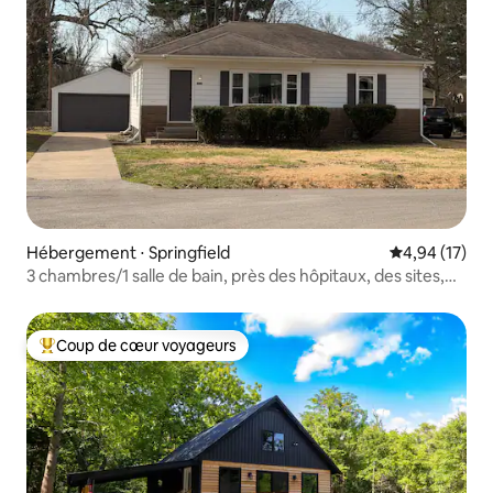
Hébergement ⋅ Springfield
Évaluation mo
4,94 (17)
3 chambres/1 salle de bain, près des hôpitaux, des sites,
des installations sportives et des commerces !
Coup de cœur voyageurs
Coups de cœur voyageurs les plus appréciés