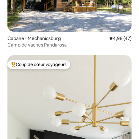
Cabane ⋅ Mechanicsburg
Évaluation mo
4,98 (47)
Camp de vaches Pandarosa
Coup de cœur voyageurs
Coups de cœur voyageurs les plus appréciés