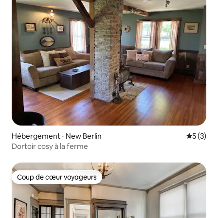
Hébergement ⋅ New Berlin
Évaluatio
5 (3)
Dortoir cosy à la ferme
Coup de cœur voyageurs
Coup de cœur voyageurs