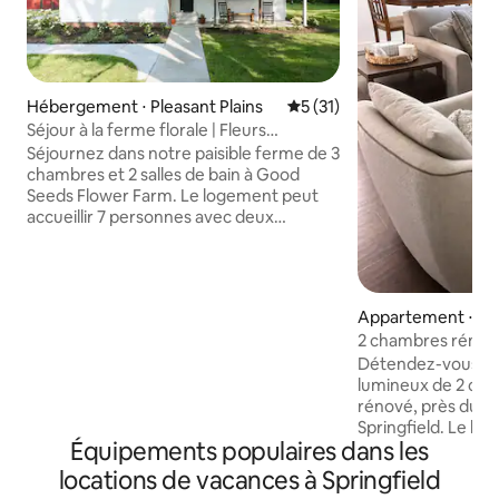
Hébergement ⋅ Pleasant Plains
Évaluation moyenne sur la b
5 (31)
Séjour à la ferme florale | Fleurs
fraîchement coupées | Pour 7 personnes
Séjournez dans notre paisible ferme de 3
chambres et 2 salles de bain à Good
Seeds Flower Farm. Le logement peut
accueillir 7 personnes avec deux
chambres avec lit queen size et une
chambre avec lits superposés, ainsi
qu'une cuisine entièrement équipée, un
espace de travail, une buanderie, un
Appartement ⋅ Spr
brasero, un espace repas extérieur et
2 chambres rénov
une vue magnifique sur la ferme. Les
compagnie, parking
Détendez-vous d
équipements adaptés aux fauteuils
lumineux de 2 ch
roulants comprennent une rampe, des
rénové, près du ce
portes larges, des barres d'appui, une
Springfield. Le lo
douche et un lavabo accessibles, ainsi
Équipements populaires dans les
jusqu'à 5 personne
que des entrées sans marches. Cliquez
size et un canapé-li
sur « Afficher plus » pour découvrir
locations de vacances à Springfield
familles, les voyage
comment votre séjour soutient l'emploi