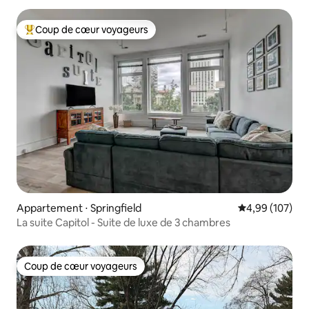
Coup de cœur voyageurs
Coups de cœur voyageurs les plus appréciés
Appartement ⋅ Springfield
Évaluation moy
4,99 (107)
La suite Capitol - Suite de luxe de 3 chambres
Coup de cœur voyageurs
Coup de cœur voyageurs