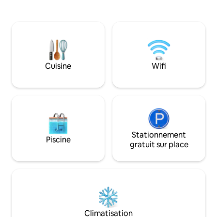
séjours plus longs.
des personnes handicapées à travers la
entièrement équip
mission de Good Seeds.
travail dédié, de té
d'une buanderie d
Wi-Fi et d'un abri
gratuit. Le parquet 
manger ouverts p
Cuisine
Wifi
s'installer facile
bienvenus. Remarque
logement à l'étage
doivent monter les
accéder.
Stationnement
Piscine
gratuit sur place
Climatisation