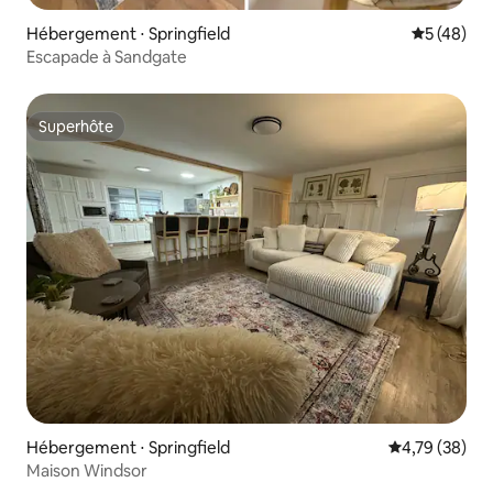
Hébergement ⋅ Springfield
Évaluation
5 (48)
Escapade à Sandgate
Superhôte
Superhôte
Hébergement ⋅ Springfield
Évaluation mo
4,79 (38)
Maison Windsor