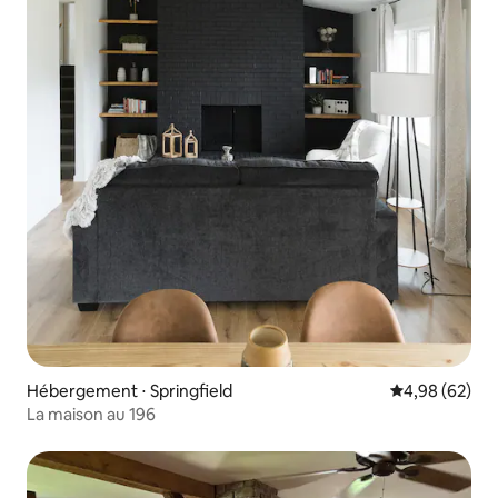
Hébergement ⋅ Springfield
Évaluation mo
4,98 (62)
La maison au 196