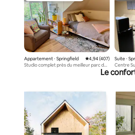
Appartement ⋅ Springfield
Évaluation moyenne sur 
4,94 (407)
Suite ⋅ Sp
Studio complet près du meilleur parc de
Centre S
Le confor
Springfield