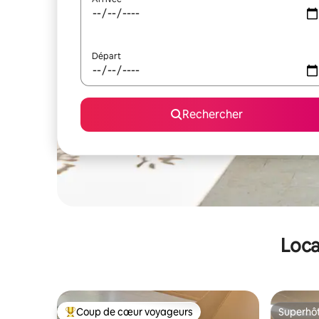
Départ
Rechercher
Loca
Coup de cœur voyageurs
Superhô
Coups de cœur voyageurs les plus appréciés
Superhô