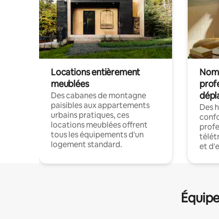
Locations entièrement
Noma
meublées
prof
dépl
Des cabanes de montagne
paisibles aux appartements
Des 
urbains pratiques, ces
confo
locations meublées offrent
profe
tous les équipements d'un
télét
logement standard.
et d'
Équipe