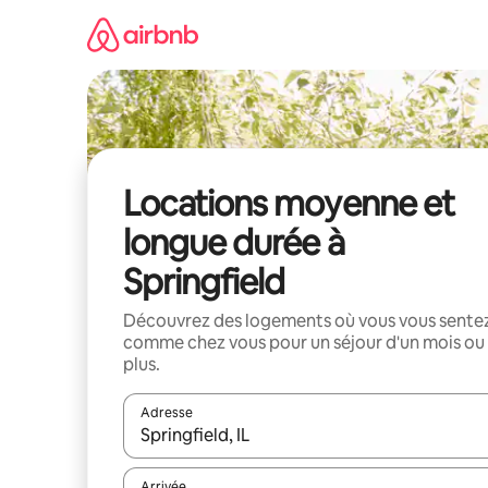
Aller
directement
au
contenu
Locations moyenne et
longue durée à
Springfield
Découvrez des logements où vous vous sente
comme chez vous pour un séjour d'un mois ou
plus.
Adresse
Lorsque les résultats s'affichent, utilisez les flèc
Arrivée