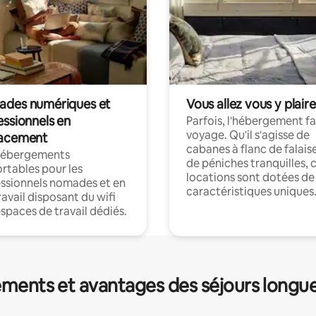
des numériques et
Vous allez vous y plaire
essionnels en
Parfois, l'hébergement fai
voyage. Qu'il s'agisse de
acement
cabanes à flanc de falais
hébergements
de péniches tranquilles, 
rtables pour les
locations sont dotées de
ssionnels nomades et en
caractéristiques uniques
ravail disposant du wifi
espaces de travail dédiés.
ments et avantages des séjours longu