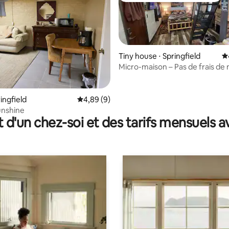
Tiny house ⋅ Springfield
É
Micro-maison – Pas de frais d
la base de 407 commentaires : 4,94 sur 5
ringfield
Évaluation moyenne sur la base de 9 commen
4,89 (9)
unshine
t d'un chez-soi et des tarifs mensuels 