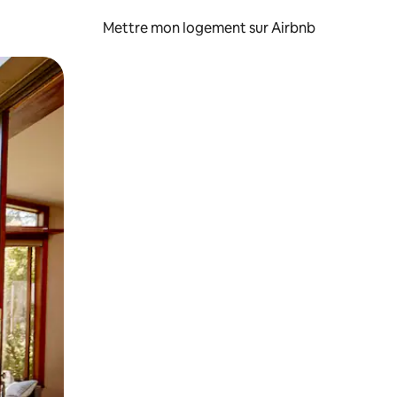
Mettre mon logement sur Airbnb
sant glisser.