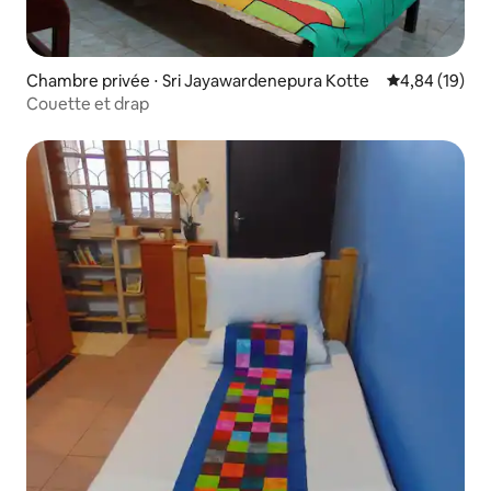
Chambre privée ⋅ Sri Jayawardenepura Kotte
Évaluation mo
4,84 (19)
Couette et drap