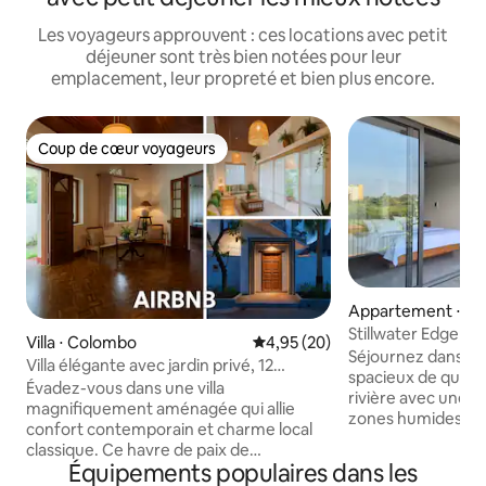
Les voyageurs approuvent : ces locations avec petit
déjeuner sont très bien notées pour leur
emplacement, leur propreté et bien plus encore.
Coup de cœur voyageurs
Coup de cœur voyageurs
Appartement ⋅ C
Stillwater Edge 2 
Villa ⋅ Colombo
Évaluation moyenne sur la base
4,95 (20)
Séjournez dans u
Villa élégante avec jardin privé, 12
spacieux de quatr
couchages.
Évadez-vous dans une villa
rivière avec une v
magnifiquement aménagée qui allie
zones humides et 
confort contemporain et charme local
d'oiseaux, offrant
classique. Ce havre de paix de
nature et de commo
Équipements populaires dans les
6 chambres offre un espace de vie aéré,
Rajagiriya. Idéal pour les couples, les