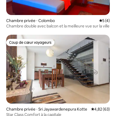
Chambre privée ⋅ Colombo
Évaluatio
5 (4)
Chambre double avec balcon et la meilleure vue sur la ville
Coup de cœur voyageurs
Coup de cœur voyageurs
Chambre privée ⋅ Sri Jayawardenepura Kotte
Évaluation mo
4,82 (63)
Star Class Comfort à la capitale