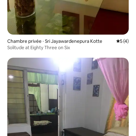
Chambre privée ⋅ Sri Jayawardenepura Kotte
Évaluatio
5 (4)
Solitude at Eighty Three on Six