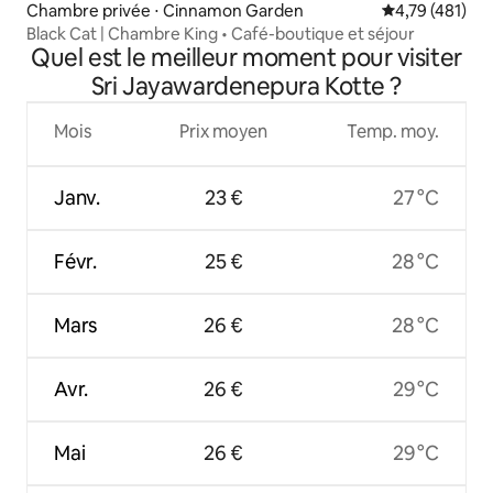
Chambre privée ⋅ Cinnamon Garden
Évaluation moy
4,79 (481)
Black Cat | Chambre King • Café-boutique et séjour
Quel est le meilleur moment pour visiter
Sri Jayawardenepura Kotte ?
Mois
Prix moyen
Temp. moy.
Janv.
23 €
27 °C
Févr.
25 €
28 °C
Mars
26 €
28 °C
Avr.
26 €
29 °C
Mai
26 €
29 °C