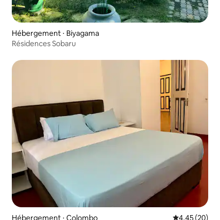
Hébergement ⋅ Biyagama
Résidences Sobaru
Hébergement ⋅ Colombo
Évaluation mo
4,45 (20)