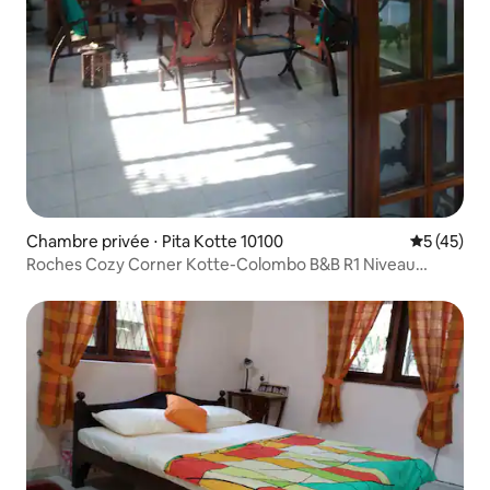
Chambre privée ⋅ Pita Kotte 10100
Évaluation
5 (45)
Roches Cozy Corner Kotte-Colombo B&B R1 Niveau
supérieur