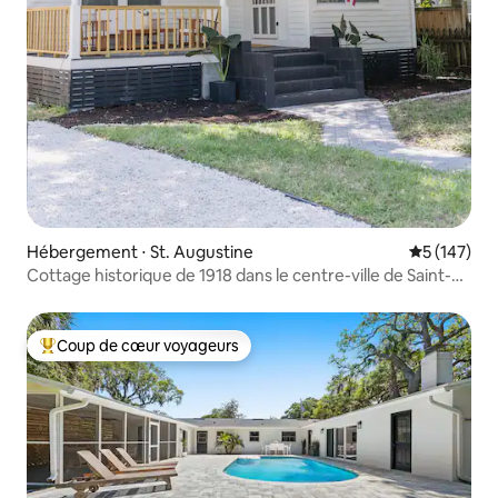
Hébergement ⋅ St. Augustine
Évaluation 
5 (147)
Cottage historique de 1918 dans le centre-ville de Saint-
Augustin
Coup de cœur voyageurs
Coups de cœur voyageurs les plus appréciés