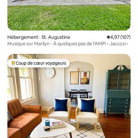
Hébergement ⋅ St. Augustine
Évaluation moy
4,97 (107)
Musique sur Marilyn - À quelques pas de l'AMP! • Jacuzzi •
Coup de cœur voyageurs
Coups de cœur voyageurs les plus appréciés