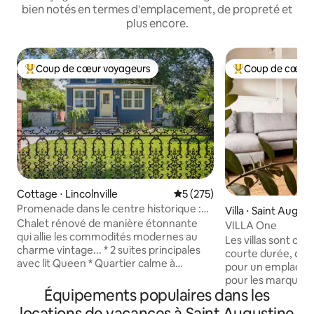
bien notés en termes d'emplacement, de propreté et
plus encore.
Coup de cœur voyageurs
Coup de cœur 
Coups de cœur voyageurs les plus appréciés
Coups de cœur vo
Cottage ⋅ Lincolnville
Évaluation moyenne sur la ba
5 (275)
Promenade dans le centre historique :
Villa ⋅ Saint Augus
« Blue Heaven »
Chalet rénové de manière étonnante
VILLA One
qui allie les commodités modernes au
Les villas sont co
charme vintage... * 2 suites principales
courte durée, de 
avec lit Queen * Quartier calme à
pour un emplacem
distance de marche pour explorer la plus
pour les marques 
vieille ville de la nation * Baignoires à
Équipements populaires dans les
leurs produits. L'
pattes de lion à l'intérieur et à l'extérieur
tons chaleureux, d
locations de vacances à Saint Augustine