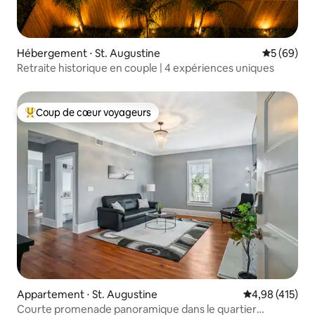
Hébergement ⋅ St. Augustine
Évaluation
5 (69)
Retraite historique en couple | 4 expériences uniques
Coup de cœur voyageurs
Coups de cœur voyageurs les plus appréciés
Appartement ⋅ St. Augustine
Évaluation moy
4,98 (415)
Courte promenade panoramique dans le quartier