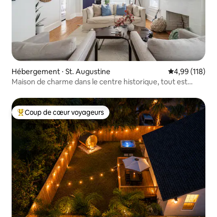
Hébergement ⋅ St. Augustine
Évaluation moy
4,99 (118)
Maison de charme dans le centre historique, tout est
accessible à pied
Coup de cœur voyageurs
Coups de cœur voyageurs les plus appréciés