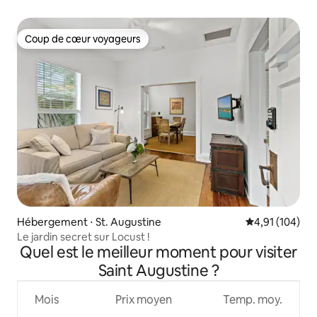
historique de St Augustine
Coup de cœur voyageurs
Coup de cœur voyageurs
Hébergement ⋅ St. Augustine
Évaluation moy
4,91 (104)
Le jardin secret sur Locust !
Quel est le meilleur moment pour visiter
Saint Augustine ?
Mois
Prix moyen
Temp. moy.