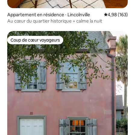
Appartement en résidence ⋅ Lincolnville
Évaluation moy
4,98 (163)
Au cœur du quartier historique + calme la nuit
Coup de cœur voyageurs
Coup de cœur voyageurs