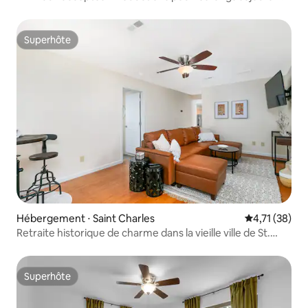
Salle de jeux
Superhôte
Superhôte
Hébergement ⋅ Saint Charles
Évaluation mo
4,71 (38)
Retraite historique de charme dans la vieille ville de St.
Charles
Superhôte
Superhôte