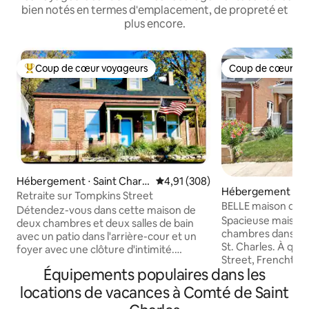
bien notés en termes d'emplacement, de propreté et
plus encore.
Coup de cœur voyageurs
Coup de cœur vo
Coups de cœur voyageurs les plus appréciés
Coup de cœur vo
Hébergement ⋅ Saint Charle
Évaluation moyenne sur la base 
4,91 (308)
Hébergement ⋅ Sai
s
Retraite sur Tompkins Street
es
BELLE maison d'hô
Détendez-vous dans cette maison de
gamme de 3 chamb
Spacieuse maison d
deux chambres et deux salles de bain
chambres dans le q
avec un patio dans l'arrière-cour et un
St. Charles. À qu
foyer avec une clôture d'intimité.
Street, Frenchtown
Marchez jusqu'aux boutiques et
Équipements populaires dans les
Charles, des magas
divertissements uniques de Historic St.
cuisine de chef lu
Charles Main Street. Les vignobles
locations de vacances à Comté de Saint
entièrement équ
locaux et les attractions de St. Les