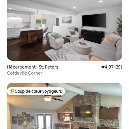
Hébergement ⋅ St. Peters
Évaluation mo
4,97 (29)
Cottleville Corner
Coup de cœur voyageurs
Coups de cœur voyageurs les plus appréciés