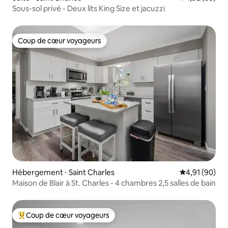
Sous-sol privé - Deux lits King Size et jacuzzi
Coup de cœur voyageurs
Coup de cœur voyageurs
Hébergement ⋅ Saint Charles
Évaluation mo
4,91 (90)
Maison de Blair à St. Charles - 4 chambres 2,5 salles de bain
Coup de cœur voyageurs
Coups de cœur voyageurs les plus appréciés