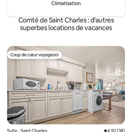
Climatisation
Comté de Saint Charles : d'autres
superbes locations de vacances
Coup de cœur voyageurs
Coup de cœur voyageurs
Suite ⋅ Saint Charles
Évaluation mo
4,92 (38)