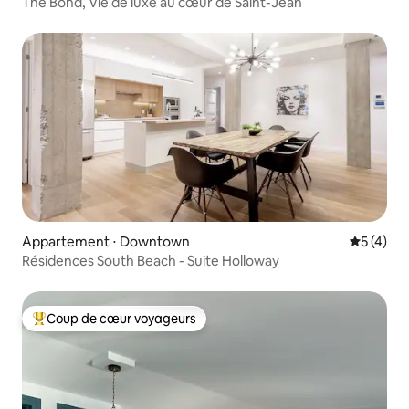
The Bond, Vie de luxe au cœur de Saint-Jean
Appartement ⋅ Downtown
Évaluatio
5 (4)
Résidences South Beach - Suite Holloway
Coup de cœur voyageurs
Coups de cœur voyageurs les plus appréciés