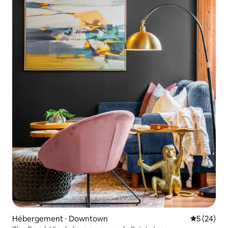
Hébergement ⋅ Downtown
Évaluation
5 (24)