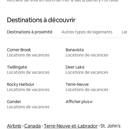
Destinations à découvrir
Destinations à proximité
Autres types de logements
Lie
Corner Brook
Bonavista
Locations de vacances
Locations de vacances
Twillingate
Deer Lake
Locations de vacances
Locations de vacances
Rocky Harbour
Terre-Neuve
Locations de vacances
Locations de vacances
Gander
Afficher plus
Locations de vacances
Airbnb
Canada
Terre-Neuve-et-Labrador
St. John's