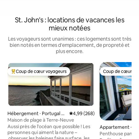
St. John's : locations de vacances les
mieux notées
Les voyageurs sont unanimes : ces logements sont très
bien notés en termes d'emplacement, de propreté et
plus encore.
Coup de cœur voyageurs
Coup de cœur vo
Coups de cœur voyageurs les plus appréciés
Coup de cœur vo
Hébergement ⋅ Portugal C
Évaluation moyenne sur la base 
4,99 (268)
ove-St. Philip's
Maison de plage à Terre-Neuve
Aussi près de l'océan que possible ! Les
Appartement ⋅ D
personnes qui aiment la nature –
Penthouse panoram
observer les baleines faire surface, les