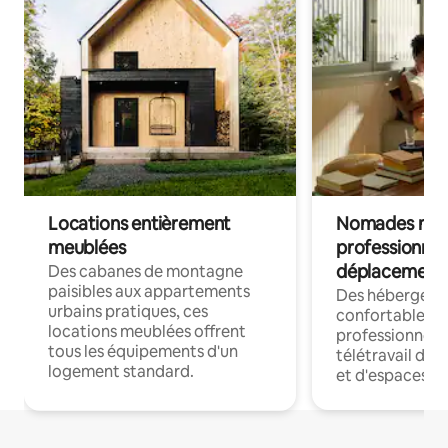
Locations entièrement
Nomades num
meublées
professionnel
déplacement
Des cabanes de montagne
paisibles aux appartements
Des hébergem
urbains pratiques, ces
confortables p
locations meublées offrent
professionnels
tous les équipements d'un
télétravail dis
logement standard.
et d'espaces de