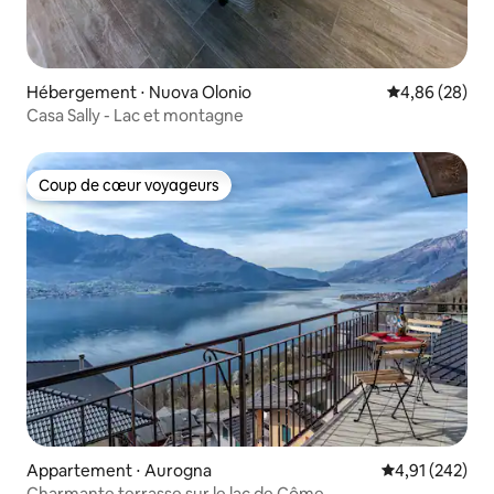
Hébergement ⋅ Nuova Olonio
Évaluation mo
4,86 (28)
Casa Sally - Lac et montagne
Coup de cœur voyageurs
Coup de cœur voyageurs
Appartement ⋅ Aurogna
Évaluation moy
4,91 (242)
Charmante terrasse sur le lac de Côme