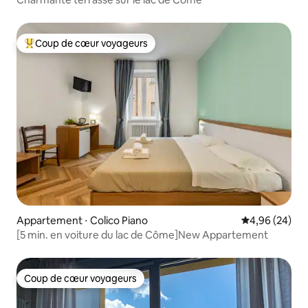
Coup de cœur voyageurs
Coups de cœur voyageurs les plus appréciés
Appartement ⋅ Colico Piano
Évaluation mo
4,96 (24)
[5 min. en voiture du lac de Côme]New Appartement
Coup de cœur voyageurs
Coup de cœur voyageurs