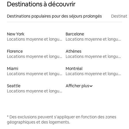
Destinations à découvrir
Destinations populaires pour des séjours prolongés
Destinati
New York
Barcelone
Locations moyenne et longue durée
Locations moyenne et longue durée
Florence
Athènes
Locations moyenne et longue durée
Locations moyenne et longue durée
Miami
Montréal
Locations moyenne et longue durée
Locations moyenne et longue durée
Seattle
Afficher plus
Locations moyenne et longue durée
* Des exclusions peuvent s'appliquer en fonction des zones
géographiques et des logements.