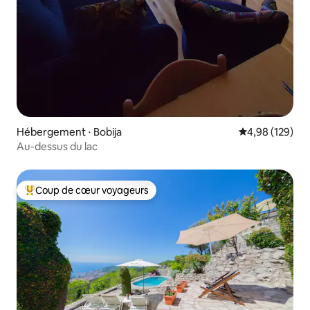
Hébergement ⋅ Bobija
Évaluation moy
4,98 (129)
Au-dessus du lac
Coup de cœur voyageurs
Coups de cœur voyageurs les plus appréciés