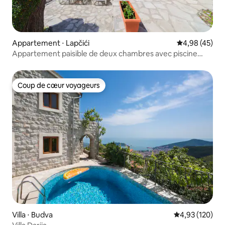
Appartement ⋅ Lapčići
Évaluation mo
4,98 (45)
Appartement paisible de deux chambres avec piscine
privée
Coup de cœur voyageurs
Coup de cœur voyageurs
Villa ⋅ Budva
Évaluation moy
4,93 (120)