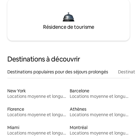
Résidence de tourisme
Destinations à découvrir
Destinations populaires pour des séjours prolongés
Destinati
New York
Barcelone
Locations moyenne et longue durée
Locations moyenne et longue durée
Florence
Athènes
Locations moyenne et longue durée
Locations moyenne et longue durée
Miami
Montréal
Locations moyenne et longue durée
Locations moyenne et longue durée