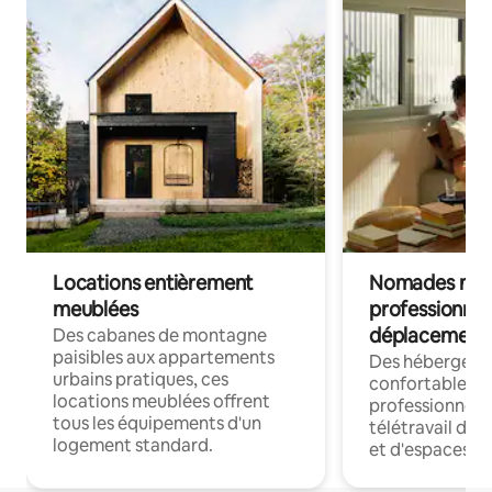
Locations entièrement
Nomades num
meublées
professionnel
déplacement
Des cabanes de montagne
paisibles aux appartements
Des hébergem
urbains pratiques, ces
confortables p
locations meublées offrent
professionnels
tous les équipements d'un
télétravail dis
logement standard.
et d'espaces de