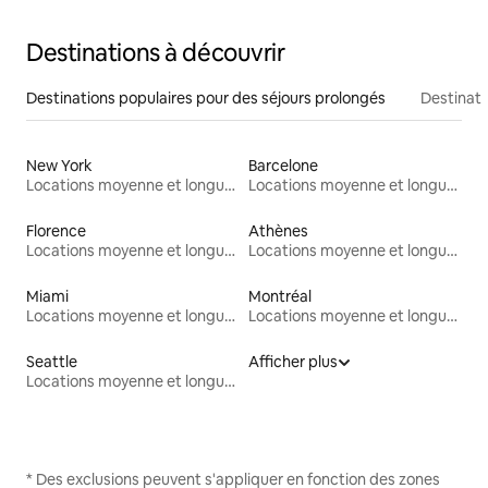
Destinations à découvrir
Destinations populaires pour des séjours prolongés
Destinati
New York
Barcelone
Locations moyenne et longue durée
Locations moyenne et longue durée
Florence
Athènes
Locations moyenne et longue durée
Locations moyenne et longue durée
Miami
Montréal
Locations moyenne et longue durée
Locations moyenne et longue durée
Seattle
Afficher plus
Locations moyenne et longue durée
* Des exclusions peuvent s'appliquer en fonction des zones