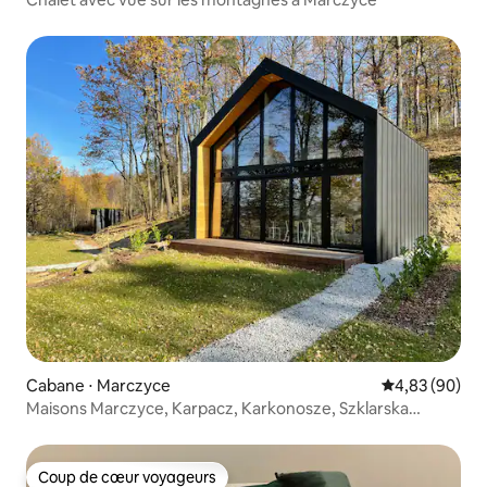
Cabane ⋅ Marczyce
Évaluation mo
4,83 (90)
Maisons Marczyce, Karpacz, Karkonosze, Szklarska
Poręba
Coup de cœur voyageurs
Coup de cœur voyageurs