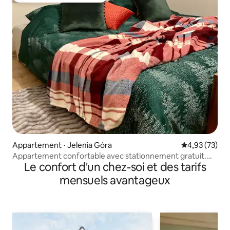
Appartement ⋅ Jelenia Góra
Évaluation mo
4,93 (73)
Appartement confortable avec stationnement gratuit.
Le confort d'un chez-soi et des tarifs
Vue sur la montagne
mensuels avantageux