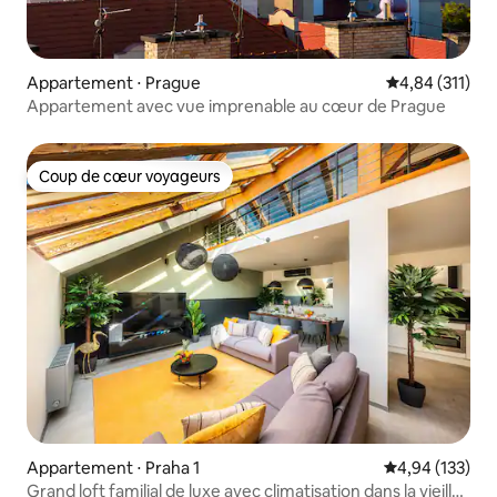
Appartement ⋅ Prague
Évaluation moy
4,84 (311)
Appartement avec vue imprenable au cœur de Prague
Coup de cœur voyageurs
Coup de cœur voyageurs
Appartement ⋅ Praha 1
Évaluation moy
4,94 (133)
Grand loft familial de luxe avec climatisation dans la vieille