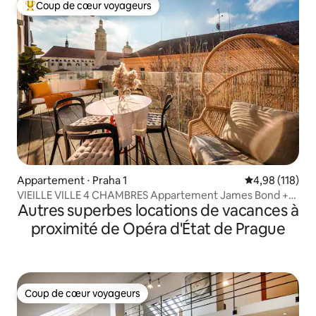
Coup de cœur voyageurs
Coups de cœur voyageurs les plus appréciés
Appartement ⋅ Praha 1
Évaluation moy
4,98 (118)
VIEILLE VILLE 4 CHAMBRES Appartement James Bond +
Autres superbes locations de vacances à
Terrasse
proximité de Opéra d'État de Prague
Coup de cœur voyageurs
Coup de cœur voyageurs