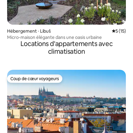
Hébergement ⋅ Libuš
Évaluation
5 (15)
Micro-maison élégante dans une oasis urbaine
Locations d'appartements avec
climatisation
Coup de cœur voyageurs
Coup de cœur voyageurs