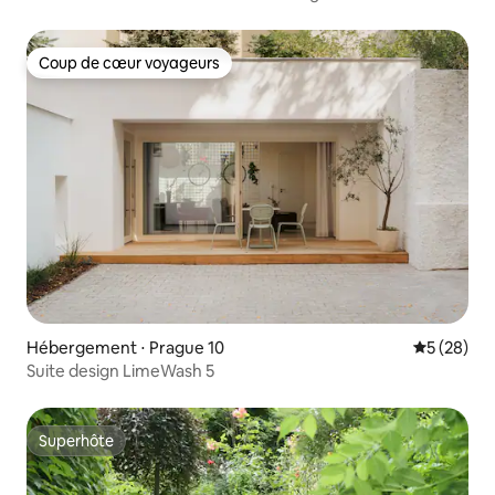
Coup de cœur voyageurs
Coup de cœur voyageurs
Hébergement ⋅ Prague 10
Évaluation
5 (28)
Suite design LimeWash 5
Superhôte
Superhôte