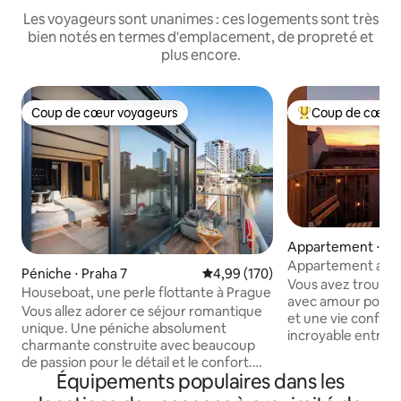
Les voyageurs sont unanimes : ces logements sont très
bien notés en termes d'emplacement, de propreté et
plus encore.
Coup de cœur voyageurs
Coup de cœur 
Coup de cœur voyageurs
Coups de cœur vo
Appartement ⋅ Pr
Appartement au co
Péniche ⋅ Praha 7
Évaluation moyenne sur la base 
4,99 (170)
centre-ville de P
Vous avez trouvé 
Houseboat, une perle flottante à Prague
avec amour pour le
Vous allez adorer ce séjour romantique
et une vie confortab
unique. Une péniche absolument
incroyable entre la v
charmante construite avec beaucoup
nouvelle ville : à 1
de passion pour le détail et le confort.
Venceslas, accès fa
Équipements populaires dans les
Vous vivrez un séjour inoubliable et vous
attractions tourist
ne voudrez plus partir. Vous pouvez