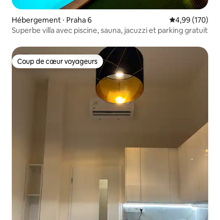
Hébergement ⋅ Praha 6
Évaluation moy
4,99 (170)
Superbe villa avec piscine, sauna, jacuzzi et parking gratuit
Coup de cœur voyageurs
Coup de cœur voyageurs