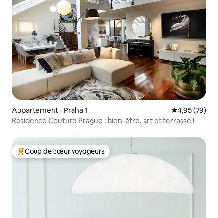
Appartement ⋅ Praha 1
Évaluation mo
4,95 (79)
Résidence Couture Prague : bien-être, art et terrasse !
Coup de cœur voyageurs
Coups de cœur voyageurs les plus appréciés