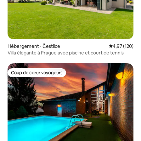
Hébergement ⋅ Čestlice
Évaluation moy
4,97 (120)
Villa élégante à Prague avec piscine et court de tennis
Coup de cœur voyageurs
Coup de cœur voyageurs