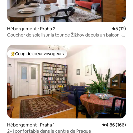
Hébergement ⋅ Praha 2
Évaluation
5 (12)
Coucher de soleil sur la tour de Žižkov depuis un balcon ·
Séjour de rêve
Coup de cœur voyageurs
Coups de cœur voyageurs les plus appréciés
Hébergement ⋅ Praha 1
Évaluation moy
4,86 (166)
2+1 confortable dans le centre de Prague