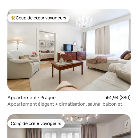
ville
Coup de cœur voyageurs
Coups de cœur voyageurs les plus appréciés
Appartement ⋅ Prague
Évaluation moy
4,94 (380)
Appartement élégant + climatisation, sauna, balcon et
garage à 5 minutes
Coup de cœur voyageurs
Coup de cœur voyageurs