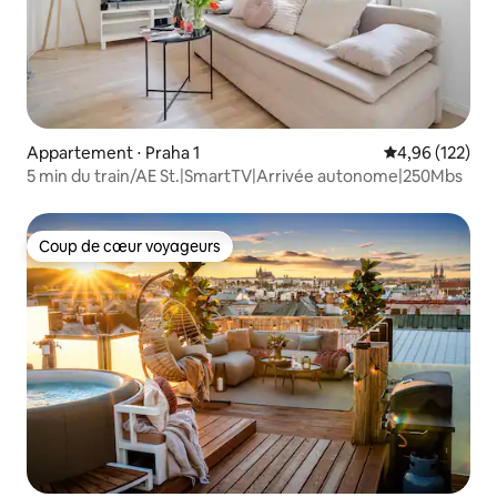
Appartement ⋅ Praha 1
Évaluation moy
4,96 (122)
5 min du train/AE St.|SmartTV|Arrivée autonome|250Mbs
Coup de cœur voyageurs
Coup de cœur voyageurs