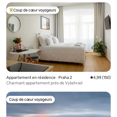
Coup de cœur voyageurs
Coups de cœur voyageurs les plus appréciés
Appartement en résidence ⋅ Praha 2
Évaluation moy
4,99 (150)
Charmant appartement près de Vyšehrad
Coup de cœur voyageurs
Coup de cœur voyageurs