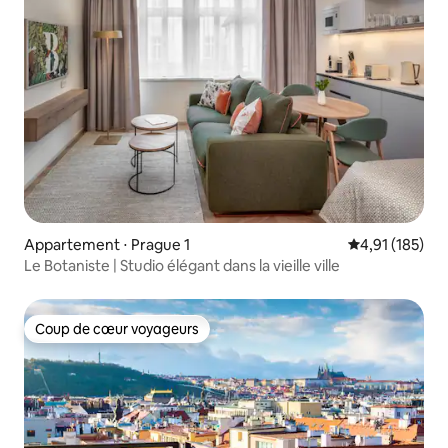
Appartement ⋅ Prague 1
Évaluation moy
4,91 (185)
Le Botaniste | Studio élégant dans la vieille ville
Coup de cœur voyageurs
Coup de cœur voyageurs