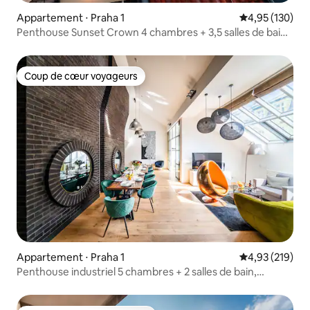
Appartement ⋅ Praha 1
Évaluation moy
4,95 (130)
Penthouse Sunset Crown 4 chambres + 3,5 salles de bain
270 m² | Terrasse
Coup de cœur voyageurs
Coup de cœur voyageurs
Appartement ⋅ Praha 1
Évaluation moy
4,93 (219)
Penthouse industriel 5 chambres + 2 salles de bain,
climatisation