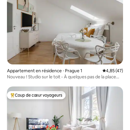
Appartement en résidence ⋅ Prague 1
Évaluation mo
4,85 (47)
Nouveau ! Studio sur le toit - À quelques pas de la place
Venceslas
Coup de cœur voyageurs
Coups de cœur voyageurs les plus appréciés