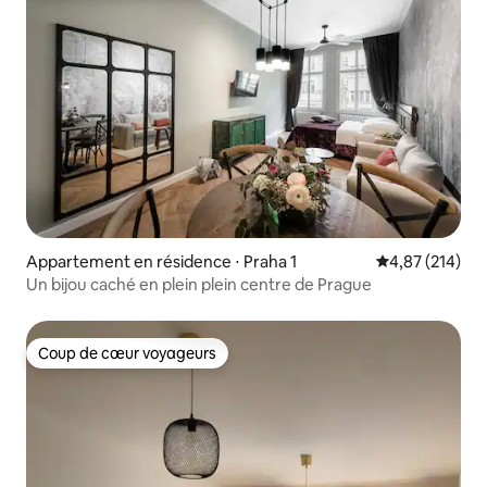
Appartement en résidence ⋅ Praha 1
Évaluation moy
4,87 (214)
Un bijou caché en plein plein centre de Prague
Coup de cœur voyageurs
Coup de cœur voyageurs