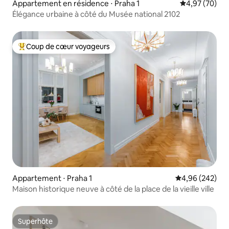
Appartement en résidence ⋅ Praha 1
Évaluation mo
4,97 (70)
Élégance urbaine à côté du Musée national 2102
Coup de cœur voyageurs
Coups de cœur voyageurs les plus appréciés
Appartement ⋅ Praha 1
Évaluation moy
4,96 (242)
Maison historique neuve à côté de la place de la vieille ville
Superhôte
Superhôte