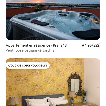
Appartement en résidence ⋅ Praha 18
Évaluation moy
4,95 (222)
Penthouse Letňanské Jardins
Coup de cœur voyageurs
Coup de cœur voyageurs