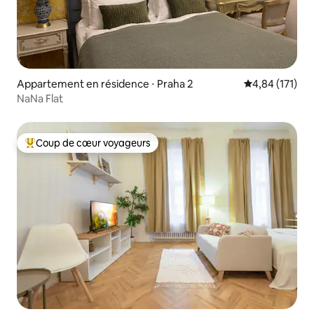
Appartement en résidence ⋅ Praha 2
Évaluation moy
4,84 (171)
NaNa Flat
Coup de cœur voyageurs
Coups de cœur voyageurs les plus appréciés