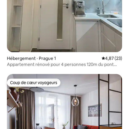
Hébergement ⋅ Prague 1
Évaluation mo
4,87 (23)
Appartement rénové pour 4 personnes 120m du pont
Charles 70m du métro
Coup de cœur voyageurs
Coup de cœur voyageurs