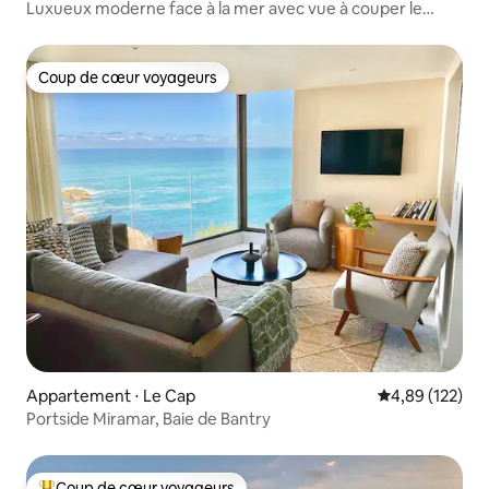
Luxueux moderne face à la mer avec vue à couper le
souffle
Coup de cœur voyageurs
Coup de cœur voyageurs
Appartement ⋅ Le Cap
Évaluation moy
4,89 (122)
Portside Miramar, Baie de Bantry
Coup de cœur voyageurs