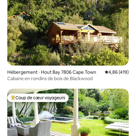
Hébergement ⋅ Hout Bay 7806 Cape Town
Évaluation moy
4,86 (419)
Cabane en rondins de bois de Blackwood
Coup de cœur voyageurs
Coups de cœur voyageurs les plus appréciés