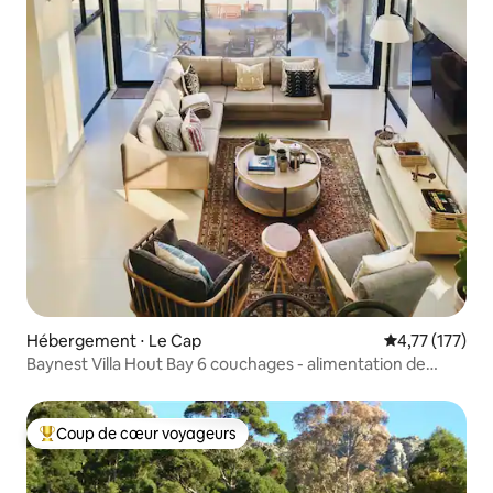
Hébergement ⋅ Le Cap
Évaluation moy
4,77 (177)
Baynest Villa Hout Bay 6 couchages - alimentation de
secours
Coup de cœur voyageurs
Coups de cœur voyageurs les plus appréciés