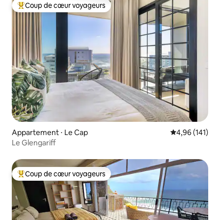
Coup de cœur voyageurs
Coups de cœur voyageurs les plus appréciés
Appartement ⋅ Le Cap
Évaluation moy
4,96 (141)
Le Glengariff
Coup de cœur voyageurs
Coups de cœur voyageurs les plus appréciés