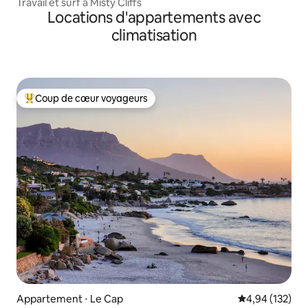
Travail et surf à Misty Cliffs
Locations d'appartements avec
climatisation
Coup de cœur voyageurs
Coups de cœur voyageurs les plus appréciés
Appartement ⋅ Le Cap
Évaluation moy
4,94 (132)