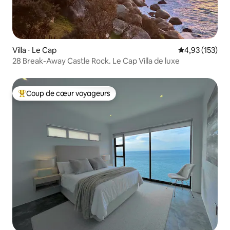
Villa ⋅ Le Cap
Évaluation moy
4,93 (153)
28 Break-Away Castle Rock. Le Cap Villa de luxe
Coup de cœur voyageurs
Coups de cœur voyageurs les plus appréciés