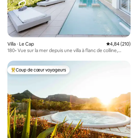
Villa ⋅ Le Cap
Évaluation moy
4,84 (210)
180• Vue sur la mer depuis une villa à flanc de colline,
énergie solaire
Coup de cœur voyageurs
Coups de cœur voyageurs les plus appréciés