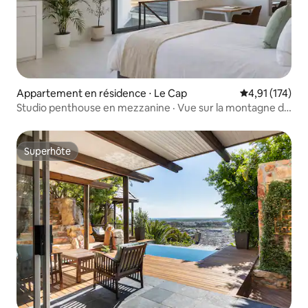
Appartement en résidence ⋅ Le Cap
Évaluation moy
4,91 (174)
Studio penthouse en mezzanine · Vue sur la montagne de
la Table
Superhôte
Superhôte