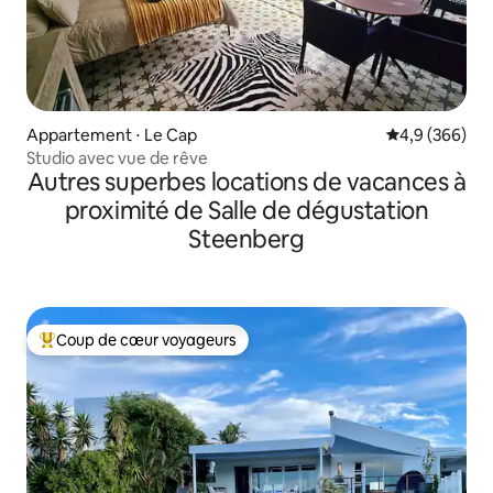
Appartement ⋅ Le Cap
Évaluation mo
4,9 (366)
Studio avec vue de rêve
Autres superbes locations de vacances à
proximité de Salle de dégustation
Steenberg
Coup de cœur voyageurs
Coups de cœur voyageurs les plus appréciés