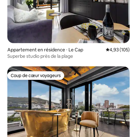
Appartement en résidence ⋅ Le Cap
Évaluation moy
4,93 (105)
Superbe studio près de la plage
Coup de cœur voyageurs
Coup de cœur voyageurs