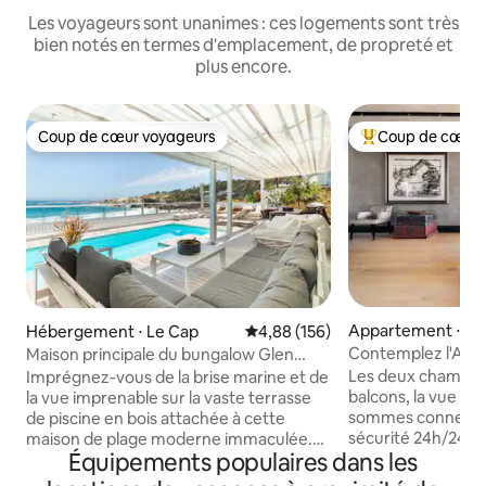
Les voyageurs sont unanimes : ces logements sont très
bien notés en termes d'emplacement, de propreté et
plus encore.
Coup de cœur voyageurs
Coup de cœur 
Coup de cœur voyageurs
Coups de cœur vo
Appartement ⋅ Le
Hébergement ⋅ Le Cap
Évaluation moyenne sur la base 
4,88 (156)
Contemplez l'Atla
Maison principale du bungalow Glen
vitré
Beach
Les deux chambre
Imprégnez-vous de la brise marine et de
balcons, la vue es
la vue imprenable sur la vaste terrasse
sommes connectés
de piscine en bois attachée à cette
sécurité 24h/24 q
maison de plage moderne immaculée.
Équipements populaires dans les
l'appartement si v
Détendez-vous sur les chaises longues
seul. L'ensemble de l'appartement est
au son des vagues. À l'intérieur,