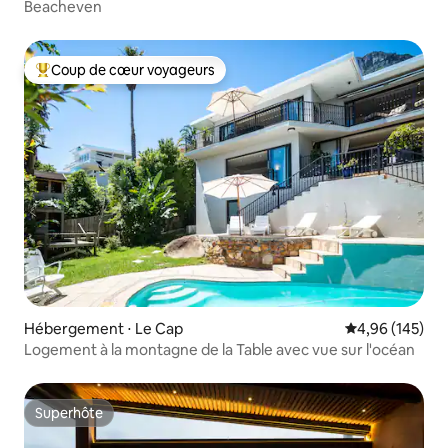
Beacheven
Coup de cœur voyageurs
Coups de cœur voyageurs les plus appréciés
Hébergement ⋅ Le Cap
Évaluation moy
4,96 (145)
Logement à la montagne de la Table avec vue sur l'océan
Superhôte
Superhôte