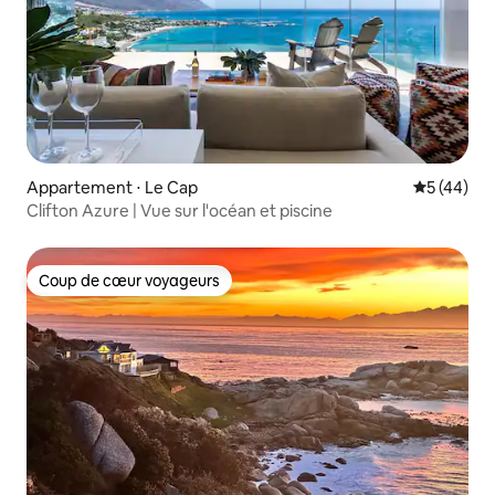
Appartement ⋅ Le Cap
Évaluation
5 (44)
Clifton Azure | Vue sur l'océan et piscine
Coup de cœur voyageurs
Coup de cœur voyageurs