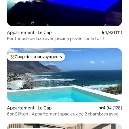
Appartement ⋅ Le Cap
Évaluation mo
4,92 (111)
Penthouse de luxe avec piscine privée sur le toit !
Coup de cœur voyageurs
Coups de cœur voyageurs les plus appréciés
Appartement ⋅ Le Cap
Évaluation moy
4,94 (128)
6onClifton - Appartement spacieux de 2 chambres avec
piscine privée