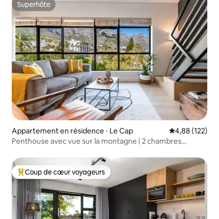
Superhôte
Superhôte
Appartement en résidence ⋅ Le Cap
Évaluation moy
4,88 (122)
Penthouse avec vue sur la montagne | 2 chambres
sécurisées, vues et piscine
Coup de cœur voyageurs
Coups de cœur voyageurs les plus appréciés