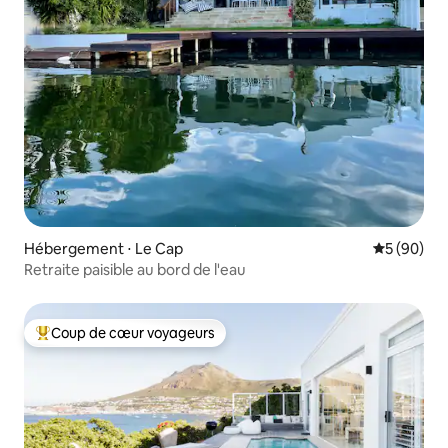
Hébergement ⋅ Le Cap
Évaluation
5 (90)
Retraite paisible au bord de l'eau
Coup de cœur voyageurs
Coups de cœur voyageurs les plus appréciés