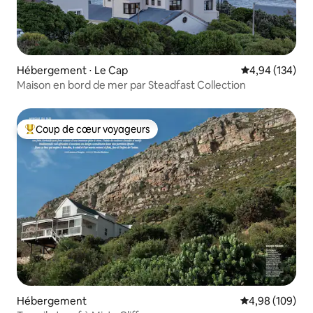
Hébergement ⋅ Le Cap
Évaluation moy
4,94 (134)
Maison en bord de mer par Steadfast Collection
Coup de cœur voyageurs
Coups de cœur voyageurs les plus appréciés
Hébergement
Évaluation moy
4,98 (109)