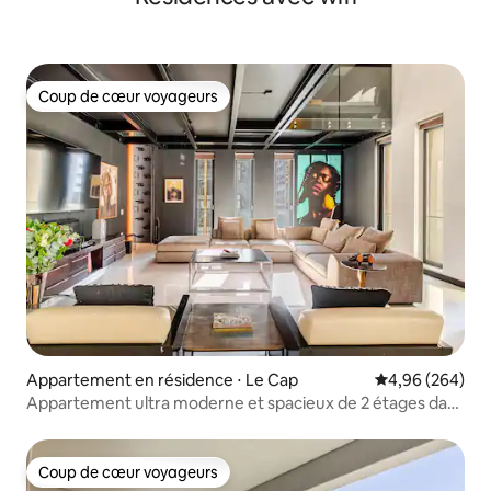
Coup de cœur voyageurs
Coup de cœur voyageurs
Appartement en résidence ⋅ Le Cap
Évaluation moy
4,96 (264)
Appartement ultra moderne et spacieux de 2 étages dans
le centre-ville
Coup de cœur voyageurs
Coup de cœur voyageurs