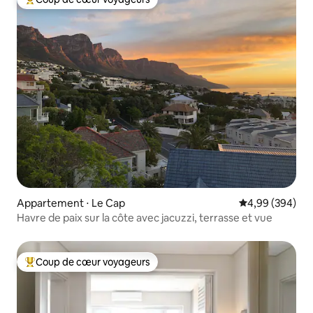
Coups de cœur voyageurs les plus appréciés
Appartement ⋅ Le Cap
Évaluation moy
4,99 (394)
Havre de paix sur la côte avec jacuzzi, terrasse et vue
Coup de cœur voyageurs
Coups de cœur voyageurs les plus appréciés