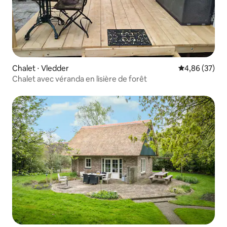
Chalet ⋅ Vledder
Évaluation mo
4,86 (37)
Chalet avec véranda en lisière de forêt