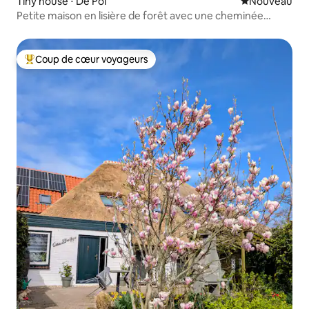
Tiny house ⋅ De Pol
Nouvel hébe
Nouveau
Petite maison en lisière de forêt avec une cheminée
agréable
Coup de cœur voyageurs
Coups de cœur voyageurs les plus appréciés