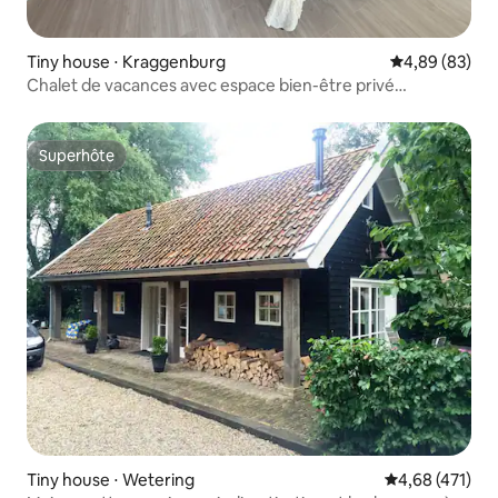
Tiny house ⋅ Kraggenburg
Évaluation mo
4,89 (83)
Chalet de vacances avec espace bien-être privé
(sauna/jacuzzi)
Superhôte
Superhôte
Tiny house ⋅ Wetering
Évaluation moy
4,68 (471)