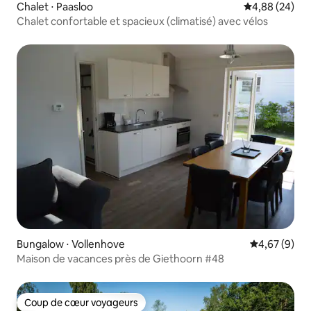
Chalet ⋅ Paasloo
Évaluation mo
4,88 (24)
Chalet confortable et spacieux (climatisé) avec vélos
Bungalow ⋅ Vollenhove
Évaluation m
4,67 (9)
Maison de vacances près de Giethoorn #48
Coup de cœur voyageurs
Coup de cœur voyageurs