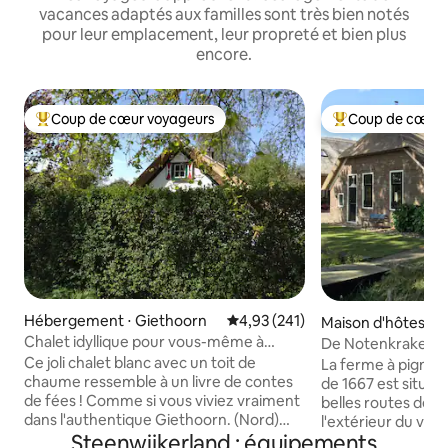
vacances adaptés aux familles sont très bien notés
pour leur emplacement, leur propreté et bien plus
encore.
Coup de cœur voyageurs
Coup de cœur 
Coups de cœur voyageurs les plus appréciés
Coups de cœur vo
Hébergement ⋅ Giethoorn
Évaluation moyenne sur la base 
4,93 (241)
Maison d'hôtes ⋅ S
ooster
Chalet idyllique pour vous-même à
De Notenkraker :
Giethoorn
attrayante
Ce joli chalet blanc avec un toit de
La ferme à pignon
chaume ressemble à un livre de contes
de 1667 est située 
de fées ! Comme si vous viviez vraiment
belles routes de 
dans l'authentique Giethoorn. (Nord)
l'extérieur du villa
Steenwijkerland : équipements
Les bateaux peuvent être loués auprès
Jansklooster. Nou