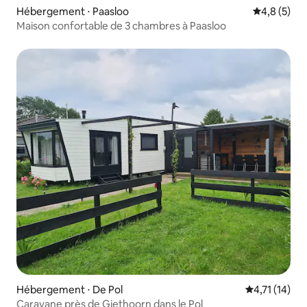
Hébergement ⋅ Paasloo
Évaluation 
4,8 (5)
Maison confortable de 3 chambres à Paasloo
Hébergement ⋅ De Pol
Évaluation m
4,71 (14)
Caravane près de Giethoorn dans le Pol