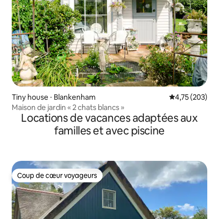
Tiny house ⋅ Blankenham
Évaluation moy
4,75 (203)
Maison de jardin « 2 chats blancs »
Locations de vacances adaptées aux
familles et avec piscine
Coup de cœur voyageurs
Coup de cœur voyageurs