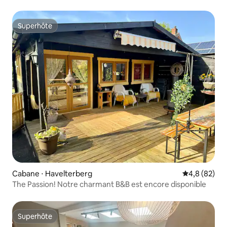
Frederiksoord
Superhôte
Superhôte
Cabane ⋅ Havelterberg
Évaluation m
4,8 (82)
The Passion! Notre charmant B&B est encore disponible
Superhôte
Superhôte