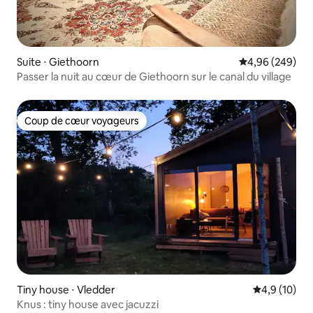
Suite ⋅ Giethoorn
Évaluation moy
4,96 (249)
Passer la nuit au cœur de Giethoorn sur le canal du village
Coup de cœur voyageurs
Coup de cœur voyageurs
Tiny house ⋅ Vledder
Évaluation m
4,9 (10)
Knus : tiny house avec jacuzzi