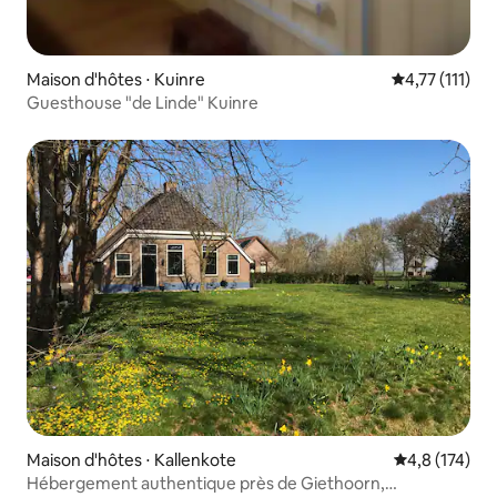
Maison d'hôtes ⋅ Kuinre
Évaluation mo
4,77 (111)
Guesthouse "de Linde" Kuinre
Maison d'hôtes ⋅ Kallenkote
Évaluation mo
4,8 (174)
Hébergement authentique près de Giethoorn,