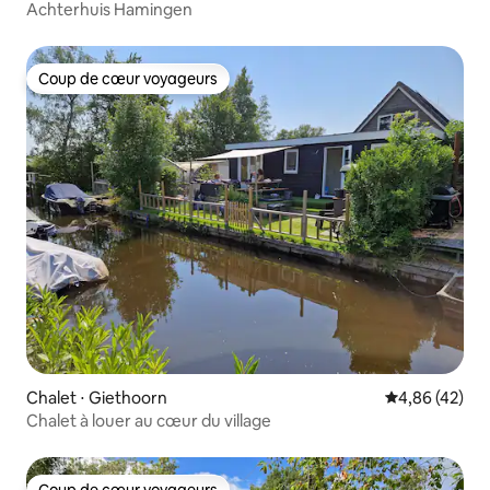
Achterhuis Hamingen
Coup de cœur voyageurs
Coup de cœur voyageurs
Chalet ⋅ Giethoorn
Évaluation mo
4,86 (42)
Chalet à louer au cœur du village