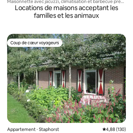
Maisonnette avec jacuzzi, climatisation et barbecue près
Locations de maisons acceptant les
de l'eau
familles et les animaux
Coup de cœur voyageurs
Coup de cœur voyageurs
Appartement ⋅ Staphorst
Évaluation moy
4,88 (130)