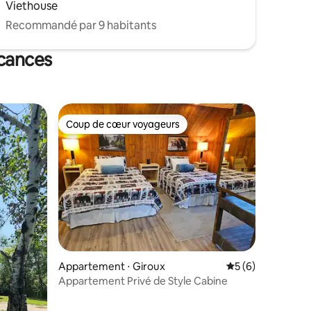
Viethouse
Recommandé par 9 habitants
acances
Coup de cœur voyageurs
Coup de cœur voyageurs
entaires : 4,7 sur 5
Appartement ⋅ Giroux
Évaluation moyenn
5 (6)
Appartement Privé de Style Cabine