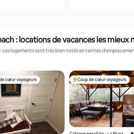
bach : locations de vacances les mieux 
: ces logements sont très bien notés en termes d'emplacement
de cœur voyageurs
Coup de cœur voyageurs
 cœur voyageurs les plus appréciés
Coups de cœur voyageurs les p
Cabane perchée ⋅ La Broqu
É