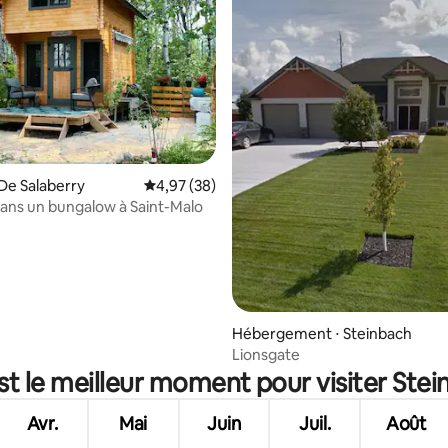
e sur la base de 7 commentaires : 5 sur 5
De Salaberry
Évaluation moyenne sur la base de 38 commen
4,97 (38)
dans un bungalow à Saint-Malo
Hébergement ⋅ Steinbach
Lionsgate
st le meilleur moment pour visiter Stei
Avr.
Mai
Juin
Juil.
Août