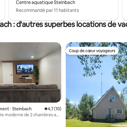
Centre aquatique Steinbach
Recommandé par 11 habitants
ach : d'autres superbes locations de v
Coup de cœur voyageurs
Coup de cœur voyageurs
 sur la base de 55 commentaires : 5 sur 5
ent ⋅ Steinbach
Évaluation moyenne sur la base de 10 comm
4,7 (10)
vée moderne de 2 chambres au
avec salle de bain complète