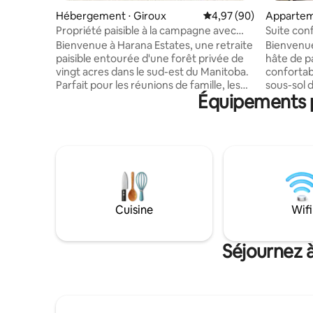
Hébergement ⋅ Giroux
Évaluation moyenne sur
4,97 (90)
Apparteme
Propriété paisible à la campagne avec
Suite con
terrain de sport
2 chambre
Bienvenue à Harana Estates, une retraite
Bienvenu
paisible entourée d'une forêt privée de
hâte de p
vingt acres dans le sud-est du Manitoba.
confortab
Parfait pour les réunions de famille, les
sous-sol 
Équipements p
escapades en groupe ou les week-ends
2 chambre
de détente dans la nature, ce logement
et une gra
spacieux peut accueillir confortablement
Kleefeld e
jusqu'à 16 personnes avec des espaces
minutes a
de vie intérieurs accueillants et de belles
l'autorout
commodités extérieures conçues pour la
de Steinb
connexion, le confort et des souvenirs
mariage d
inoubliables. Profitez de soirées
pour une 
confortables au coin du feu, d'un café du
ayez simp
Cuisine
Wifi
matin sur la véranda et d'un grand
pour vous
espace ouvert pour vous détendre, vous
temps, no
ressourcer et vraiment vous
rencontrer
Séjournez à
déconnecter.
Sharon.