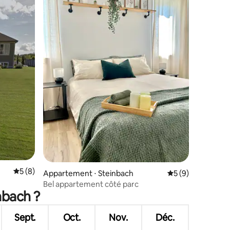
taires : 4,97 sur 5
Évaluation moyenne sur la base de 8 commentaires : 5 sur 5
5 (8)
Appartement ⋅ Steinbach
Évaluation moyenn
5 (9)
Bel appartement côté parc
nbach ?
Sept.
Oct.
Nov.
Déc.