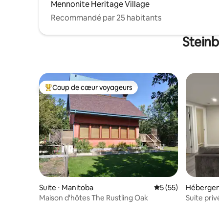
Mennonite Heritage Village
Recommandé par 25 habitants
Steinb
Coup de cœur voyageurs
Coups de cœur voyageurs les plus appréciés
Suite ⋅ Manitoba
Évaluation moyenne
5 (55)
Hébergem
Maison d'hôtes The Rustling Oak
Suite pri
sous-sol 