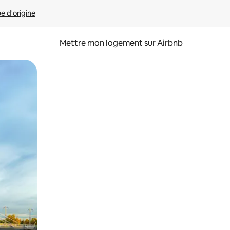
ue d'origine
Mettre mon logement sur Airbnb
sant glisser.