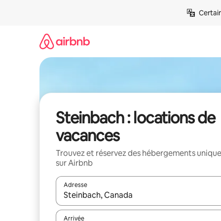
Aller
Certai
directement
au
contenu
Steinbach : locations de
vacances
Trouvez et réservez des hébergements uniqu
sur Airbnb
Adresse
Lorsque les résultats s'affichent, utilisez les flèc
Arrivée