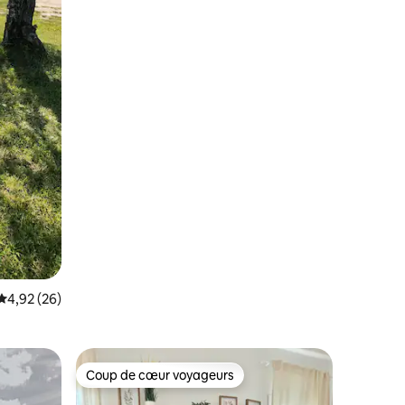
Évaluation moyenne sur la base de 26 commentaires : 4,92 sur 5
4,92 (26)
Coup de cœur voyageurs
Coup de cœur voyageurs