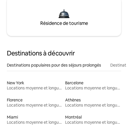
Résidence de tourisme
Destinations à découvrir
Destinations populaires pour des séjours prolongés
Destinati
New York
Barcelone
Locations moyenne et longue durée
Locations moyenne et longue durée
Florence
Athènes
Locations moyenne et longue durée
Locations moyenne et longue durée
Miami
Montréal
Locations moyenne et longue durée
Locations moyenne et longue durée