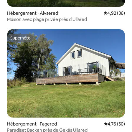
Hébergement ⋅ Älvsered
Évaluation mo
4,92 (36)
Maison avec plage privée près d'Ullared
Superhôte
Superhôte
Hébergement ⋅ Fagered
Évaluation mo
4,76 (50)
Paradiset Backen près de Gekås Ullared