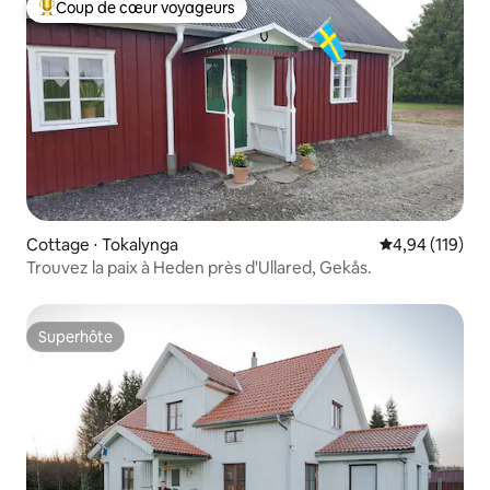
Coup de cœur voyageurs
Coups de cœur voyageurs les plus appréciés
Cottage ⋅ Tokalynga
Évaluation moy
4,94 (119)
Trouvez la paix à Heden près d'Ullared, Gekås.
Superhôte
Superhôte