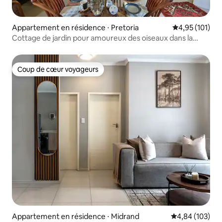
Appartement en résidence ⋅ Pretoria
Évaluation moy
4,95 (101)
Cottage de jardin pour amoureux des oiseaux dans la
verdoyante Waterkloof
Coup de cœur voyageurs
Coup de cœur voyageurs
Appartement en résidence ⋅ Midrand
Évaluation moy
4,84 (103)