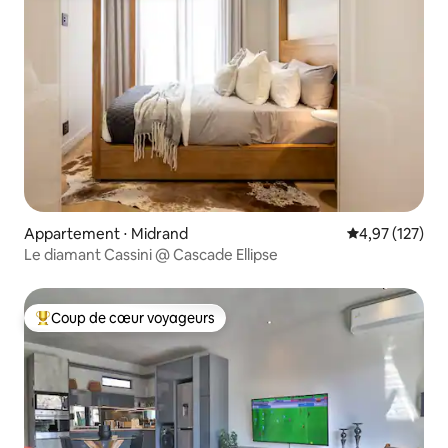
Appartement ⋅ Midrand
Évaluation moy
4,97 (127)
Le diamant Cassini @ Cascade Ellipse
Coup de cœur voyageurs
Coups de cœur voyageurs les plus appréciés