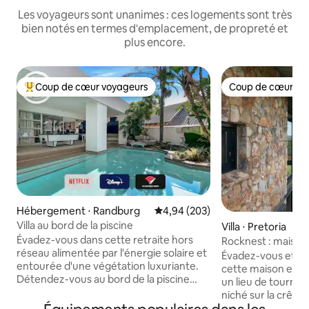
Les voyageurs sont unanimes : ces logements sont très
bien notés en termes d'emplacement, de propreté et
plus encore.
Coup de cœur voyageurs
Coup de cœur vo
Coups de cœur voyageurs les plus appréciés
Coup de cœur vo
Hébergement ⋅ Randburg
Évaluation moyenne sur la base 
4,94 (203)
Villa au bord de la piscine
Villa ⋅ Pretoria
Évadez-vous dans cette retraite hors
Rocknest : maiso
réseau alimentée par l'énergie solaire et
contemporaine d'u
Évadez-vous et d
entourée d'une végétation luxuriante.
cette maison extr
Détendez-vous au bord de la piscine
un lieu de tourna
partagée, profitez d'une partie de billard
niché sur la crêt
sur le patio ou utilisez le braai pour dîner
sur la ligne d'horizo