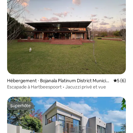
Hébergement ⋅ Bojanala Platinum District Municipa
Évaluatio
5 (6)
lity
Escapade à Hartbeespoort • Jacuzzi privé et vue
Superhôte
Superhôte