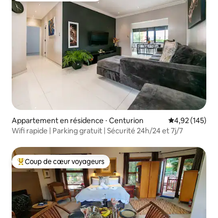
Appartement en résidence ⋅ Centurion
Évaluation moy
4,92 (145)
Wifi rapide | Parking gratuit | Sécurité 24h/24 et 7j/7
Coup de cœur voyageurs
Coups de cœur voyageurs les plus appréciés