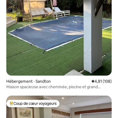
Hébergement ⋅ Sandton
Évaluation moy
4,81 (108)
Maison spacieuse avec cheminée, piscine et grand
parking
Coup de cœur voyageurs
Coups de cœur voyageurs les plus appréciés