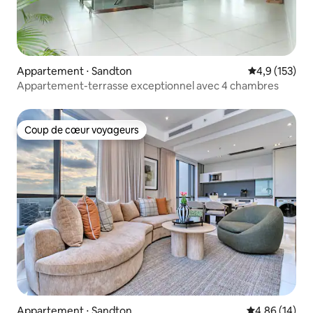
Appartement ⋅ Sandton
Évaluation mo
4,9 (153)
Appartement-terrasse exceptionnel avec 4 chambres
Coup de cœur voyageurs
Coup de cœur voyageurs
Appartement ⋅ Sandton
Évaluation mo
4,86 (14)