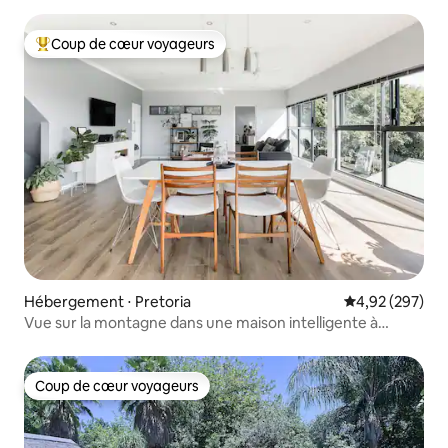
Coup de cœur voyageurs
Coups de cœur voyageurs les plus appréciés
Hébergement ⋅ Pretoria
Évaluation moy
4,92 (297)
Vue sur la montagne dans une maison intelligente à
énergie solaire
Coup de cœur voyageurs
Coup de cœur voyageurs