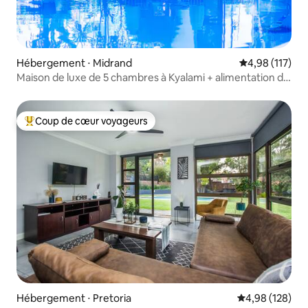
Hébergement ⋅ Midrand
Évaluation moy
4,98 (117)
Maison de luxe de 5 chambres à Kyalami + alimentation de
secours
Coup de cœur voyageurs
Coups de cœur voyageurs les plus appréciés
Hébergement ⋅ Pretoria
Évaluation moy
4,98 (128)