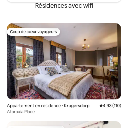
Résidences avec wifi
Coup de cœur voyageurs
Coup de cœur voyageurs
Appartement en résidence ⋅ Krugersdorp
Évaluation moy
4,93 (110)
Ataraxia Place