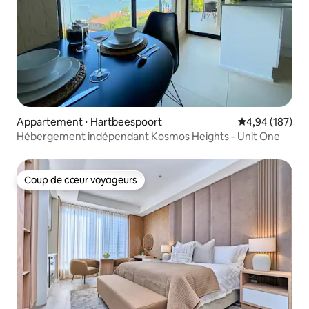
Appartement ⋅ Hartbeespoort
Évaluation moy
4,94 (187)
Hébergement indépendant Kosmos Heights - Unit One
Coup de cœur voyageurs
Coup de cœur voyageurs