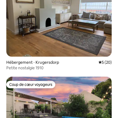
Hébergement ⋅ Krugersdorp
Évaluation
5 (20)
Petite nostalgie 1910
Coup de cœur voyageurs
Coup de cœur voyageurs