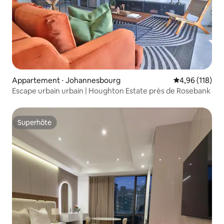
Appartement ⋅ Johannesbourg
Évaluation moy
4,96 (118)
Escape urbain urbain | Houghton Estate près de Rosebank
Superhôte
Superhôte