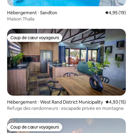
Hébergement ⋅ Sandton
Évaluation mo
4,95 (19)
Maison Thalia
Coup de cœur voyageurs
Coup de cœur voyageurs
Hébergement ⋅ West Rand District Municipality
Évaluation mo
4,93 (15)
Refuge des randonneurs : escapade privée en montagne
Coup de cœur voyageurs
Coup de cœur voyageurs