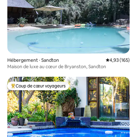
Hébergement ⋅ Sandton
Évaluation moy
4,93 (165)
Maison de luxe au cœur de Bryanston, Sandton
Coup de cœur voyageurs
Coups de cœur voyageurs les plus appréciés