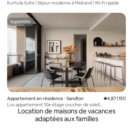
Kurhula Suite | Séjour moderne à Midrand | Wi-Fi rapide
Superhôte
Superhôte
Appartement en résidence ⋅ Sandton
Évaluation moy
4,87 (151)
Lux appartement 10e étage coucher de soleil
Location de maisons de vacances
(alimentation de secours complète)
adaptées aux familles