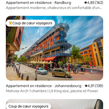
Appartement en résidence ⋅ Randburg
Évaluation moy
4,85 (162)
Appartement moderne, chaleureux et confortable d'une
chambre
Coup de cœur voyageurs
Coups de cœur voyageurs les plus appréciés
Appartement en résidence ⋅ Johannesbourg
Évaluation moy
4,91 (139)
Melrose Arch 1 chambre | Lit King size, piscine et Power
Coup de cœur voyageurs
Coup de cœur voyageurs