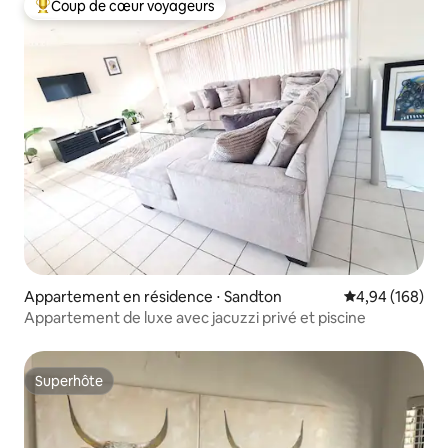
Coup de cœur voyageurs
Coups de cœur voyageurs les plus appréciés
Appartement en résidence ⋅ Sandton
Évaluation moy
4,94 (168)
Appartement de luxe avec jacuzzi privé et piscine
Superhôte
Superhôte