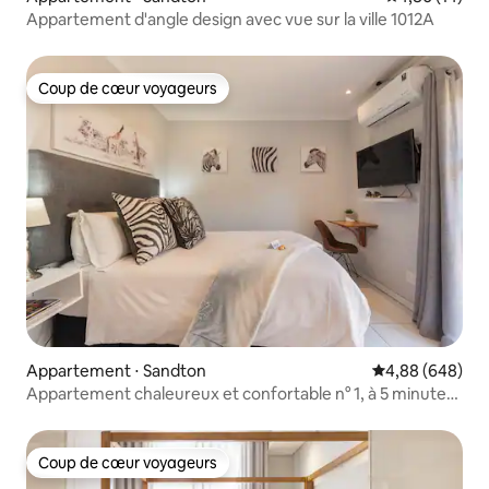
Appartement d'angle design avec vue sur la ville 1012A
Coup de cœur voyageurs
Coup de cœur voyageurs
Appartement ⋅ Sandton
Évaluation moye
4,88 (648)
Appartement chaleureux et confortable n° 1, à 5 minutes
du quartier d'affaires de Sandton !
Coup de cœur voyageurs
Coup de cœur voyageurs