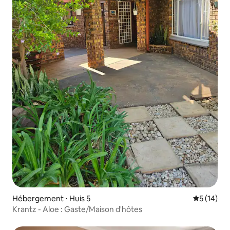
Hébergement ⋅ Huis 5
Évaluation
5 (14)
Krantz - Aloe : Gaste/Maison d'hôtes