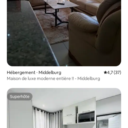
Hébergement ⋅ Middelburg
Évaluation m
4,7 (37)
Maison de luxe moderne entière !! - Middelburg
Superhôte
Superhôte