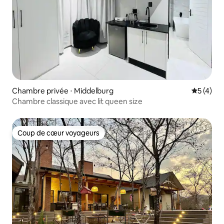
Chambre privée ⋅ Middelburg
Évaluatio
5 (4)
Chambre classique avec lit queen size
Coup de cœur voyageurs
Coup de cœur voyageurs