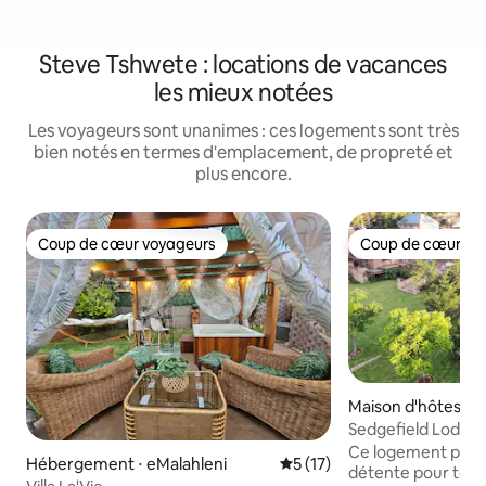
Steve Tshwete : locations de vacances
les mieux notées
Les voyageurs sont unanimes : ces logements sont très
bien notés en termes d'emplacement, de propreté et
plus encore.
Coup de cœur voyageurs
Coup de cœur vo
Coup de cœur voyageurs
Coup de cœur vo
Maison d'hôtes ⋅ e
Sedgefield Lodge 
Ce logement paisib
Hébergement ⋅ eMalahleni
Évaluation moyenne sur la b
5 (17)
détente pour toute