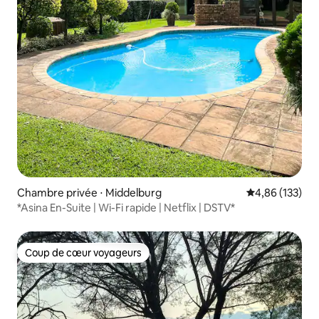
Chambre privée ⋅ Middelburg
Évaluation moy
4,86 (133)
*Asina En-Suite | Wi-Fi rapide | Netflix | DSTV*
Coup de cœur voyageurs
Coup de cœur voyageurs