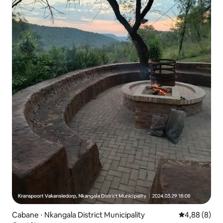
Cabane ⋅ Nkangala District Municipality
Évaluation m
4,88 (8)