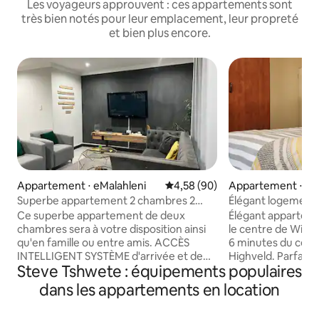
Les voyageurs approuvent : ces appartements sont
très bien notés pour leur emplacement, leur propreté
et bien plus encore.
Appartement ⋅ eMalahleni
Évaluation moyenne sur la base
4,58 (90)
Appartement ⋅ eM
Superbe appartement 2 chambres 2
Élégant logement
chambres
Witbank, à 6 min 
Ce superbe appartement de deux
Élégant appartem
Highveld
chambres sera à votre disposition ainsi
le centre de Witb
qu'en famille ou entre amis. ACCÈS
6 minutes du cen
INTELLIGENT SYSTÈME d'arrivée et de
Highveld. Parfait p
Steve Tshwete : équipements populaires
départ SANS clé. Le code d'accès est
célibataires et les
envoyé à votre adresse e-mail ou à votre
la recherche d'un
dans les appartements en location
numéro de téléphone portable avec les
confortable à pro
instructions pour l'entrée dans les lieux.
commerciaux, des 