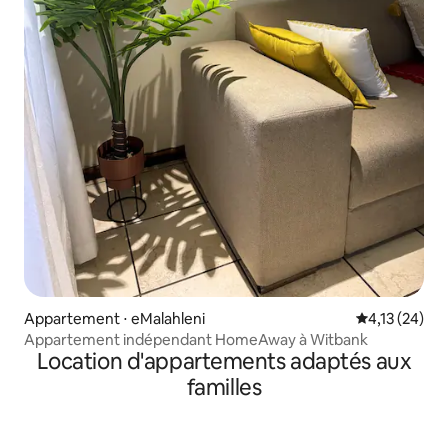
Appartement ⋅ eMalahleni
Évaluation mo
4,13 (24)
Appartement indépendant HomeAway à Witbank
Location d'appartements adaptés aux
familles