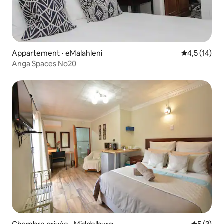
Appartement ⋅ eMalahleni
Évaluation m
4,5 (14)
Anga Spaces No20