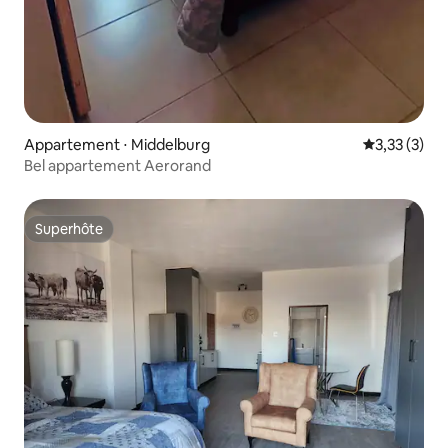
Appartement ⋅ Middelburg
Évaluation m
3,33 (3)
Bel appartement Aerorand
Superhôte
Superhôte