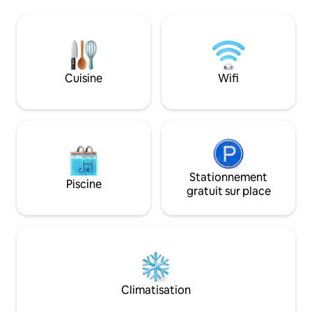
Tranquillité d'esprit Il offre la tranquillité
hôpitaux et des pr
d'esprit, et il est d'une propreté
d'affaires. Profit
irréprochable. Meilleur emplacement à 3
Fi rapide et gratui
minutes à pied du centre commercial le
connectée avec st
plus proche, à 3 minutes en voiture du
sécurisé, d'une c
centre commercial Boulevard et à 7
équipée et d'une 
Cuisine
Wifi
minutes en voiture du centre
avec douche et bai
commercial Highveld. Accès rapide à la
centre avec accès 
N4, N12 en moins de 7 minutes.
Stationnement
Piscine
gratuit sur place
Climatisation