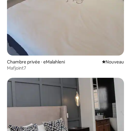
Chambre privée ⋅ eMalahleni
Nouvel hébe
Nouveau
Mafjoint7