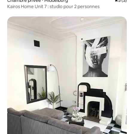
Chambre privée ⋅ Middelburg
Évaluatio
5 (3)
Kairos Home Unit 7 : studio pour 2 personnes