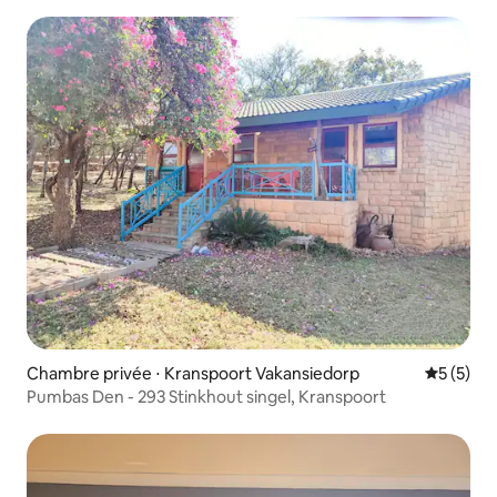
Chambre privée ⋅ Kranspoort Vakansiedorp
Évaluatio
5 (5)
Pumbas Den - 293 Stinkhout singel, Kranspoort