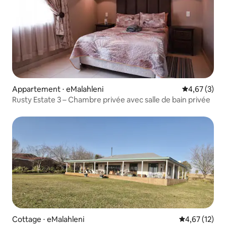
Appartement ⋅ eMalahleni
Évaluation m
4,67 (3)
Rusty Estate 3 – Chambre privée avec salle de bain privée
Cottage ⋅ eMalahleni
Évaluation mo
4,67 (12)