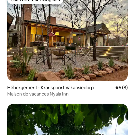
Coup de cœur voyageurs
Hébergement ⋅ Kranspoort Vakansiedorp
Évaluatio
5 (8)
Maison de vacances Nyala Inn