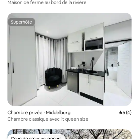
Maison de ferme au bord de la rivière
Superhôte
Superhôte
Chambre privée ⋅ Middelburg
Évaluatio
5 (4)
Chambre classique avec lit queen size
Coup de cœur voyageurs