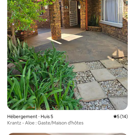
Hébergement ⋅ Huis 5
Évaluation
5 (14)
Krantz - Aloe : Gaste/Maison d'hôtes