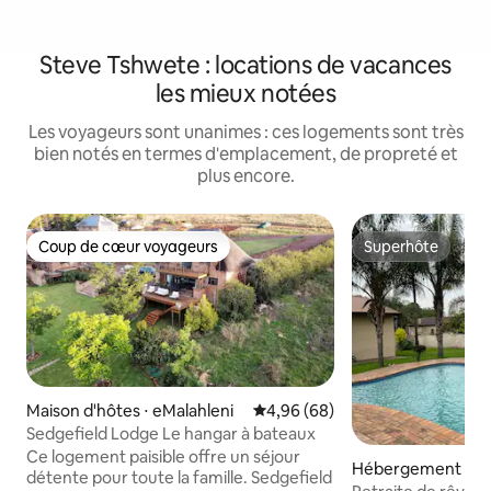
Steve Tshwete : locations de vacances
les mieux notées
Les voyageurs sont unanimes : ces logements sont très
bien notés en termes d'emplacement, de propreté et
plus encore.
Coup de cœur voyageurs
Superhôte
Coup de cœur voyageurs
Superhôte
Maison d'hôtes ⋅ eMalahleni
Évaluation moyenne sur la base
4,96 (68)
Sedgefield Lodge Le hangar à bateaux
Ce logement paisible offre un séjour
Hébergement ⋅ EM
détente pour toute la famille. Sedgefield