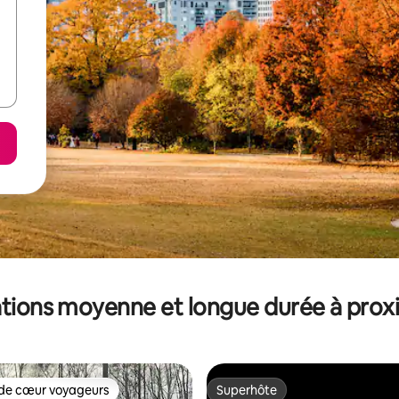
tions moyenne et longue durée à prox
de cœur voyageurs
Superhôte
 cœur voyageurs les plus appréciés
Superhôte