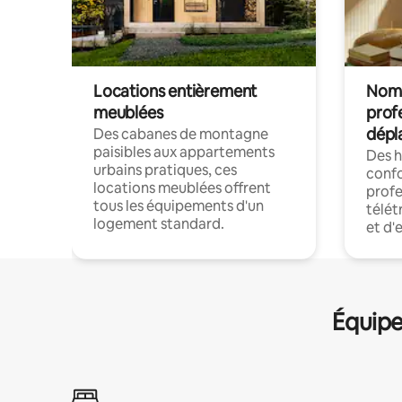
Locations entièrement
Noma
meublées
prof
dépl
Des cabanes de montagne
paisibles aux appartements
Des 
urbains pratiques, ces
confo
locations meublées offrent
profe
tous les équipements d'un
télét
logement standard.
et d'
Équipe