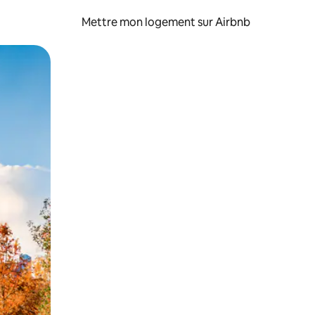
Mettre mon logement sur Airbnb
sant glisser.