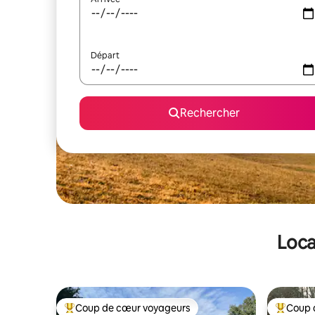
Départ
Rechercher
Loca
Coup de cœur voyageurs
Coup 
Coups de cœur voyageurs les plus appréciés
Coups de