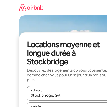
Aller
directement
au
contenu
Locations moyenne et
longue durée à
Stockbridge
Découvrez des logements où vous vous sente
comme chez vous pour un séjour d'un mois ou
plus.
Adresse
Lorsque les résultats s'affichent, utilisez les flèc
Arrivée