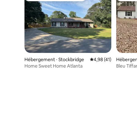
Hébergement ⋅ Stockbridge
Évaluation moyenne su
4,98 (41)
Hébergem
Home Sweet Home Atlanta
Bleu Tiffa