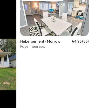
Hébergement ⋅ Morrow
Évaluation moyenne su
4,95 (65)
Foyer heureux !
mmentaires : 5 sur 5