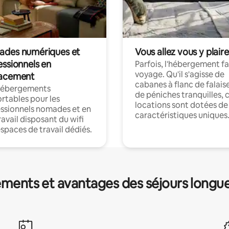
des numériques et
Vous allez vous y plaire
essionnels en
Parfois, l'hébergement fai
voyage. Qu'il s'agisse de
acement
cabanes à flanc de falais
hébergements
de péniches tranquilles, 
rtables pour les
locations sont dotées de
ssionnels nomades et en
caractéristiques uniques
ravail disposant du wifi
espaces de travail dédiés.
ments et avantages des séjours longu