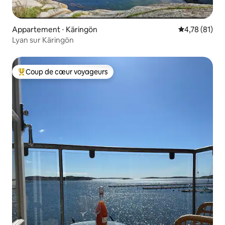
Appartement ⋅ Käringön
Évaluation mo
4,78 (81)
Lyan sur Käringön
Coup de cœur voyageurs
Coups de cœur voyageurs les plus appréciés