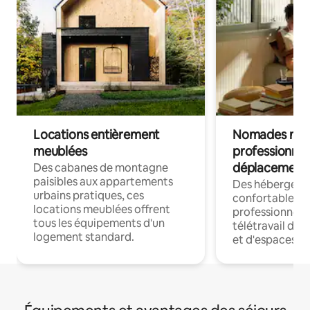
Locations entièrement
Nomades num
meublées
professionnel
déplacement
Des cabanes de montagne
paisibles aux appartements
Des hébergem
urbains pratiques, ces
confortables p
locations meublées offrent
professionnels
tous les équipements d'un
télétravail dis
logement standard.
et d'espaces de