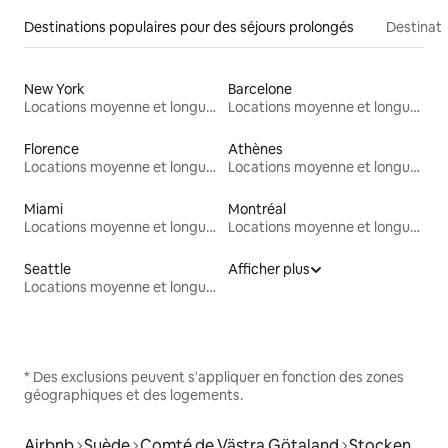
Destinations populaires pour des séjours prolongés
Destinati
New York
Barcelone
Locations moyenne et longue durée
Locations moyenne et longue durée
Florence
Athènes
Locations moyenne et longue durée
Locations moyenne et longue durée
Miami
Montréal
Locations moyenne et longue durée
Locations moyenne et longue durée
Seattle
Afficher plus
Locations moyenne et longue durée
* Des exclusions peuvent s'appliquer en fonction des zones
géographiques et des logements.
Airbnb
Suède
Comté de Västra Götaland
Stocken