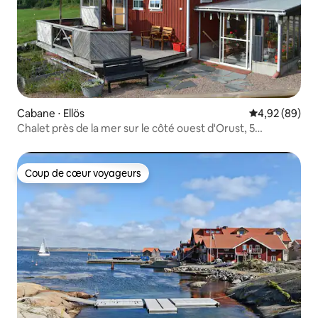
Cabane ⋅ Ellös
Évaluation mo
4,92 (89)
Chalet près de la mer sur le côté ouest d'Orust, 5
couchages
Coup de cœur voyageurs
Coup de cœur voyageurs