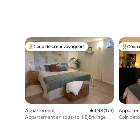
Coup de cœur voyageurs
Coup 
Coups de cœur voyageurs les plus appréciés
Coups de
Appartement
Évaluation moyenne sur
4,93 (173)
Apparte
Appartement en sous-sol à Björklinge
Coin dét