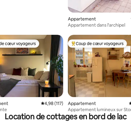
Appartement
Appartement dans l'archipel
de cœur voyageurs
Coup de cœur voyageurs
 cœur voyageurs les plus appréciés
Coups de cœur voyageurs les p
 la base de 173 commentaires : 4,93 sur 5
ment
Évaluation moyenne sur la base de 117 comme
4,98 (117)
Appartement
É
ente
Appartement lumineux sur Sto
Location de cottages en bord de lac
Essingen