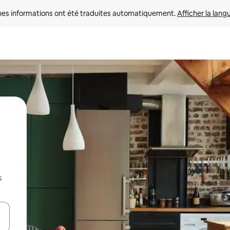
nes informations ont été traduites automatiquement. 
Afficher la lang
s
hes vers le haut et vers le bas pour les parcourir ou en appuyant et en fai