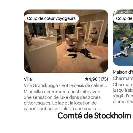
Coup de cœur voyageurs
Coup de
Coup de cœur voyageurs
Coup de
Maison d'
Charmant 
Villa
Évaluation moyenne sur
4,96 (175)
Charmant 
Villa Granskugga - Votre oasis de calme
jusqu'à si
près de la ville
Mini-villa récemment construite avec
s'agit d'u
une sensation de luxe dans des zones
d'une mais
pittoresques. Le lac et la location de
adultes e
canoë sont accessibles à une courte
aux caban
Comté de Stockholm : 
distance de marche, la réserve naturelle
sembler un
de Tyresta est située à côté de la maison
chalet et
avec des sentiers de randonnée et des
un bâtime
pistes de course de plusieurs kilomètres.