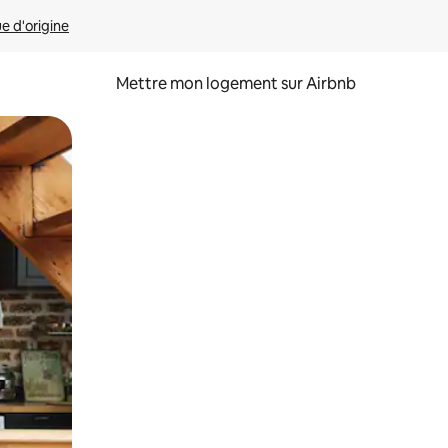
ue d'origine
Mettre mon logement sur Airbnb
sant glisser.