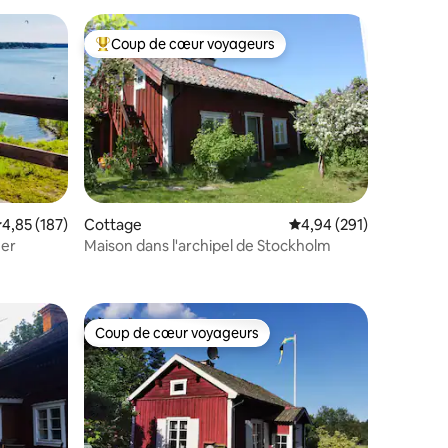
Coup de cœur voyageurs
Coups de cœur voyageurs les plus appréciés
valuation moyenne sur la base de 187 commentaires : 4,85 sur 5
4,85 (187)
Cottage
Évaluation moyenne sur
4,94 (291)
mer
Maison dans l'archipel de Stockholm
taires : 4,99 sur 5
Coup de cœur voyageurs
lus appréciés
Coup de cœur voyageurs