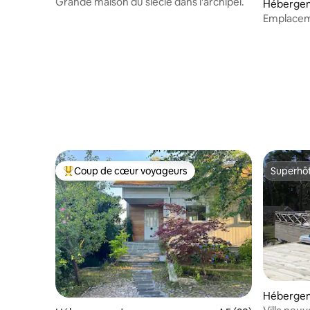
Grande maison du siècle dans l'archipel.
Héberge
Emplaceme
proximité d
Coup de cœur voyageurs
Superhô
Coups de cœur voyageurs les plus appréciés
Superhô
Héberge