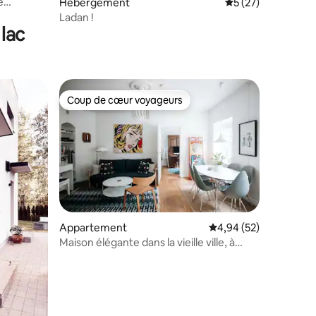
e
Hébergement
Évaluation moyenne
5 (27)
Ladan !
lac
Coup de cœur voyageurs
Coup de cœur voyageurs
Appartement
Évaluation moyenne su
4,94 (52)
Maison élégante dans la vieille ville, à
mmentaires : 5 sur 5
proximité du château