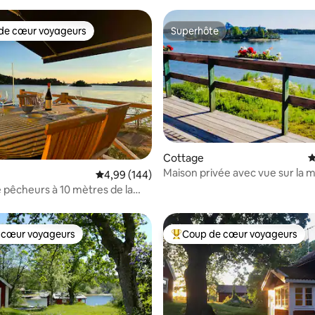
de cœur voyageurs
Superhôte
 cœur voyageurs les plus appréciés
Superhôte
 la base de 115 commentaires : 4,94 sur 5
Cottage
É
Maison privée avec vue sur la 
Évaluation moyenne sur la base de 144 commen
4,99 (144)
 pêcheurs à 10 mètres de la
ntrée de Stockholm
 cœur voyageurs
Coup de cœur voyageurs
 cœur voyageurs
Coups de cœur voyageurs les p