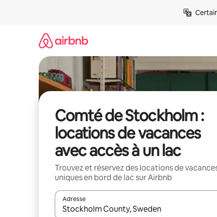
Aller
Certai
directement
au
contenu
Comté de Stockholm :
locations de vacances
avec accès à un lac
Trouvez et réservez des locations de vacance
uniques en bord de lac sur Airbnb
Adresse
Lorsque les résultats s'affichent, utilisez les flèc