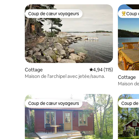
Coup de cœur voyageurs
Coup 
Coup de cœur voyageurs
Coups de
Cottage
Évaluation moyenne sur
4,94 (115)
Maison de l'archipel avec jetée/sauna.
Cottage
Maison de
mer à l'e
Coup de cœur voyageurs
Coup de
Coup de cœur voyageurs
Coup de