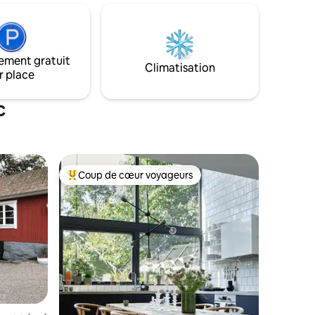
mpter 35
canapé et cheminée. Cuisine bien
e à
équipée avec lave-vaisselle, micro-
nviron 30-
ondes, four, réfrigérateur et
congélateur. Chambre avec lit de 180
ement gratuit
c lave-
cm. Salle de bain avec douche et toilette
Climatisation
r place
Lit double
à chasse d’eau. Lave-linge et sèche-
ur deux
linge. Bonne pêche. Épicerie à 5 km. Ville
de Stockholm 25 km
c
Coup de cœur voyageurs
lus appréciés
Coups de cœur voyageurs les plus appréciés