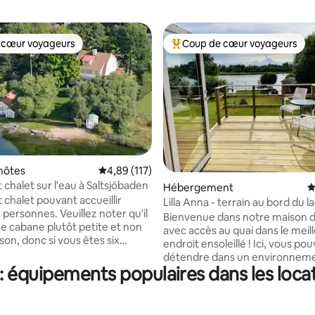
 cœur voyageurs
Coup de cœur voyageurs
 cœur voyageurs
Coups de cœur voyageurs les p
hôtes
Évaluation moyenne sur la base de 117 comme
4,89 (117)
chalet sur l'eau à Saltsjöbaden
 la base de 175 commentaires : 4,96 sur 5
Hébergement
É
chalet pouvant accueillir
Lilla Anna - terrain au bord du l
x personnes. Veuillez noter qu'il
accès à la jetée
Bienvenue dans notre maison d
ne cabane plutôt petite et non
avec accès au quai dans le meil
on, donc si vous êtes six
endroit ensoleillé ! Ici, vous pouvez vous
t que vous n'êtes pas habitués
détendre dans un environnem
es scandinaves, cela peut
équipements populaires dans les locat
et regarder les bateaux glisser
 peu étroit. Toilettes dans le
prendre le train pour Stockhol
 accès à une douche/sauna dans
profiter de sa gamme de restau
nt adjacent et un belvédère
de divertissements. La gare est à environ