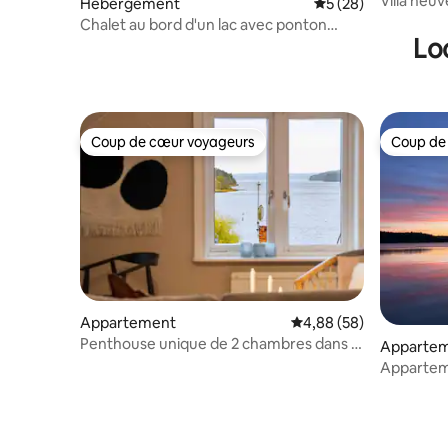
Villa neuv
Hébergement
Évaluation moyenne 
5 (28)
Chalet au bord d'un lac avec ponton
Lo
privé
Coup de cœur voyageurs
Coup de
Coup de cœur voyageurs
Coup de
Appartement
Évaluation moyenne sur
4,88 (58)
Penthouse unique de 2 chambres dans le
Apparte
centre-ville de Sigtuna
Apparteme
sports na