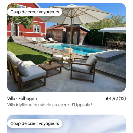
Coup de cœur voyageurs
Coup de cœur voyageurs
Villa ⋅ Fålhagen
Évaluation mo
4,92 (12)
Villa idyllique du siècle au cœur d'Uppsala !
Coup de cœur voyageurs
Coup de cœur voyageurs