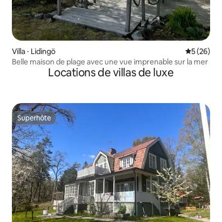
Villa ⋅ Lidingö
Évaluation
5 (26)
Belle maison de plage avec une vue imprenable sur la mer
Locations de villas de luxe
Superhôte
Superhôte