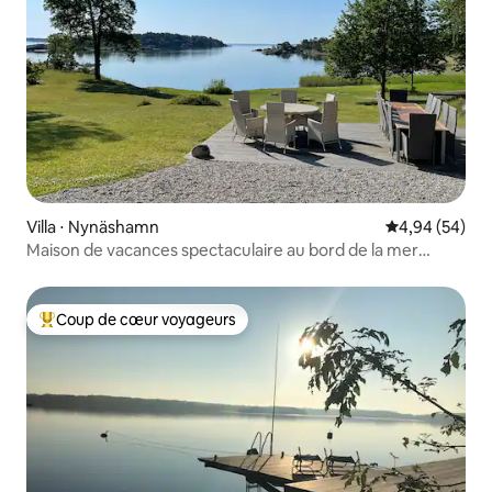
Villa ⋅ Nynäshamn
Évaluation mo
4,94 (54)
Maison de vacances spectaculaire au bord de la mer
Baltique
Coup de cœur voyageurs
Coups de cœur voyageurs les plus appréciés