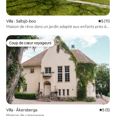
Villa ⋅ Saltsjö-boo
Évaluatio
5 (11)
Maison de rêve dans un jardin adapté aux enfants près du
lac
Coup de cœur voyageurs
Coup de cœur voyageurs
Villa ⋅ Åkersberga
Évaluatio
5 (5)
Maison de campagne