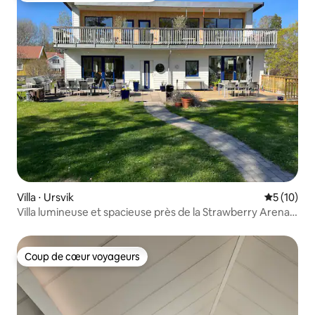
Villa ⋅ Ursvik
Évaluation
5 (10)
Villa lumineuse et spacieuse près de la Strawberry Arena
avec sauna
Coup de cœur voyageurs
Coup de cœur voyageurs