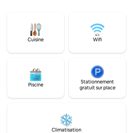
avec quatre lits, tente d'observation des
pistes de course d
étoiles de 19 mètres carrés avec cinq lits.
Détendez-vous dans
Parfait pour des réunions, des
étoiles. Ici, vous respirez le calme tandis
événements d'entreprise ou des sorties
que le pouls de la v
entre amis :-) Toutes les personnes qui
minutes en voiture
séjourneront dans la maison doivent
pouvez facilement
être incluses dans la réservation ; le prix
bus. Vous pouvez également réserver
Cuisine
Wifi
est le même, qu'elles passent la nuit sur
un entraînement 
place ou non. Barbecue au charbon de
pendant votre séjour. Bienvenu
bois. Le bus 428 prend 30 min à
l'idyllique Gudö. Bienvenue à la Villa
Stockholm
Granskugga !
Stationnement
Piscine
gratuit sur place
Climatisation