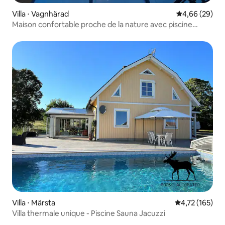
Villa ⋅ Vagnhärad
Évaluation mo
4,66 (29)
Maison confortable proche de la nature avec piscine
chauffée
Villa ⋅ Märsta
Évaluation moy
4,72 (165)
Villa thermale unique - Piscine Sauna Jacuzzi