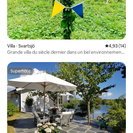
Villa ⋅ Svartsjö
Évaluation mo
4,93 (14)
Grande villa du siècle dernier dans un bel environnement
rural
Superhôte
Superhôte