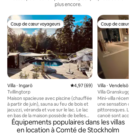
plus encore.
Coup de cœur voyageurs
Coup de cœur vo
Coup de cœur voyageurs
Coup de cœur vo
Villa ⋅ Ingarö
Évaluation moyenne sur la base
4,97 (69)
Villa ⋅ Vendelsö
Tvillingtorp
Villa Granskugga -
près de la ville
Maison spacieuse avec piscine (chauffée
Mini-villa récemm
à partir de juin), sauna au feu de bois et
une sensation de 
jacuzzi, véranda et vue sur le lac. Le lac
pittoresques. Le la
en bas de la maison possède de belles
canoë sont access
Équipements populaires dans les villas
falaises et un plongeoir. Cinq chambres
distance de marche
avec quatre lits doubles, un lit de 120 cm,
de Tyresta est sit
en location à Comté de Stockholm
canapé-lit dans salon. Petite maison
avec des sentiers