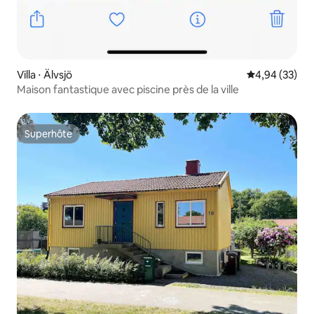
Villa ⋅ Älvsjö
Évaluation mo
4,94 (33)
Maison fantastique avec piscine près de la ville
Superhôte
Superhôte