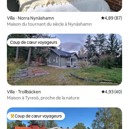
Villa ⋅ Norra Nynäshamn
Évaluation mo
4,89 (87)
Maison du tournant du siècle à Nynäshamn
Coup de cœur voyageurs
Coup de cœur voyageurs
Villa ⋅ Trollbäcken
Évaluation mo
4,93 (40)
Maison à Tyresö, proche de la nature
Coup de cœur voyageurs
Coups de cœur voyageurs les plus appréciés