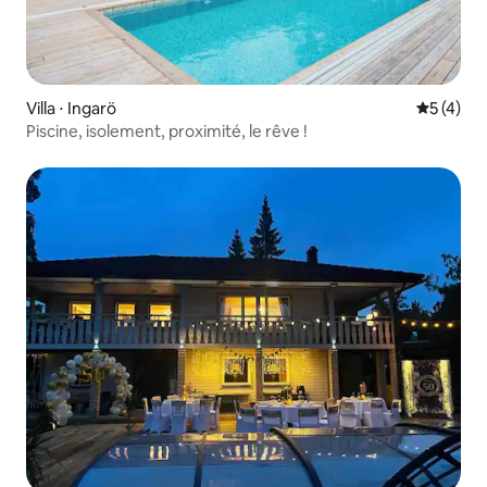
Villa ⋅ Ingarö
Évaluatio
5 (4)
Piscine, isolement, proximité, le rêve !