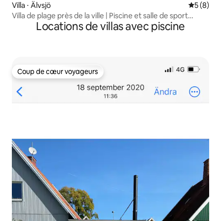
Villa ⋅ Älvsjö
Évaluatio
5 (8)
Villa de plage près de la ville | Piscine et salle de sport
Locations de villas avec piscine
entièrement équipée
Coup de cœur voyageurs
Coup de cœur voyageurs