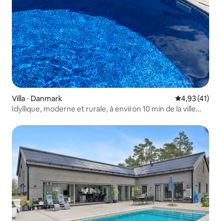
Villa ⋅ Danmark
Évaluation mo
4,93 (41)
Idyllique, moderne et rurale, à environ 10 min de la ville
d'Uppsala !