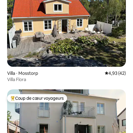
Villa ⋅ Mosstorp
Évaluation mo
4,93 (42)
Villa Flora
Coup de cœur voyageurs
Coups de cœur voyageurs les plus appréciés