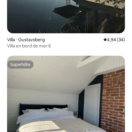
Villa ⋅ Gustavsberg
Évaluation mo
4,94 (34)
Villa en bord de mer 6
Superhôte
Superhôte