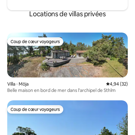
Locations de villas privées
Coup de cœur voyageurs
Coup de cœur voyageurs
Villa ⋅ Möja
Évaluation mo
4,94 (32)
Belle maison en bord de mer dans l'archipel de Sthlm
Coup de cœur voyageurs
Coup de cœur voyageurs