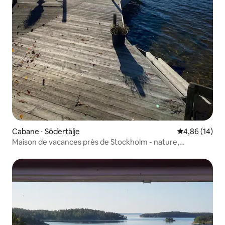
Cabane ⋅ Södertälje
Évaluation mo
4,86 (14)
Maison de vacances près de Stockholm - nature,
baignade, sauna, golf