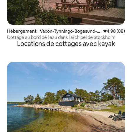
Hébergement ⋅ Vaxön-Tynningö-Bogesund-G
Évaluation mo
4,98 (88)
ranholmen
Cottage au bord de l'eau dans l'archipel de Stockholm
Locations de cottages avec kayak