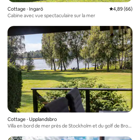
Cottage ⋅ Ingarö
Évaluation mo
4,89 (66)
Cabine avec vue spectaculaire sur la mer
Cottage ⋅ Upplandsbro
Villa en bord de mer près de Stockholm et du golf de Bro
Hof