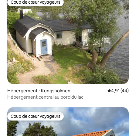
Coup de cœur voyageurs
Coup de cœur voyageurs
Hébergement ⋅ Kungsholmen
Évaluation mo
4,91 (44)
Hébergement central au bord du lac
Coup de cœur voyageurs
Coup de cœur voyageurs