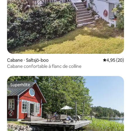
Cabane ⋅ Saltsjö-boo
Évaluation mo
4,95 (20)
Cabane confortable à flanc de colline
Superhôte
Superhôte