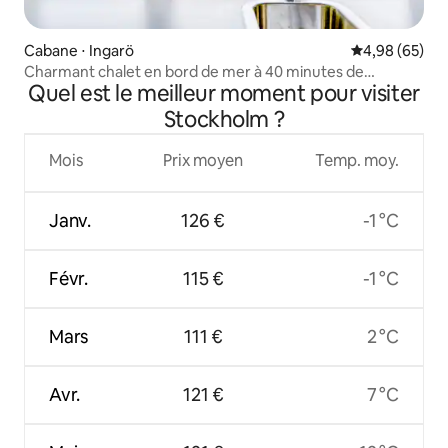
Cabane ⋅ Ingarö
Évaluation mo
4,98 (65)
Charmant chalet en bord de mer à 40 minutes de
Quel est le meilleur moment pour visiter
Stockholm
Stockholm ?
Mois
Prix moyen
Temp. moy.
Janv.
126 €
-1 °C
Févr.
115 €
-1 °C
Mars
111 €
2 °C
Avr.
121 €
7 °C