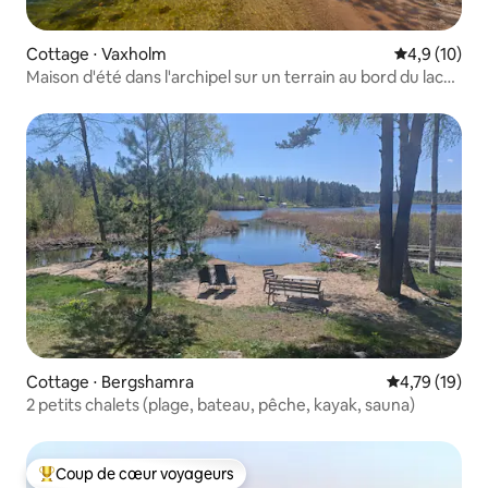
Cottage ⋅ Vaxholm
Évaluation m
4,9 (10)
Maison d'été dans l'archipel sur un terrain au bord du lac
avec ponton privé
Cottage ⋅ Bergshamra
Évaluation mo
4,79 (19)
2 petits chalets (plage, bateau, pêche, kayak, sauna)
Coup de cœur voyageurs
Coups de cœur voyageurs les plus appréciés