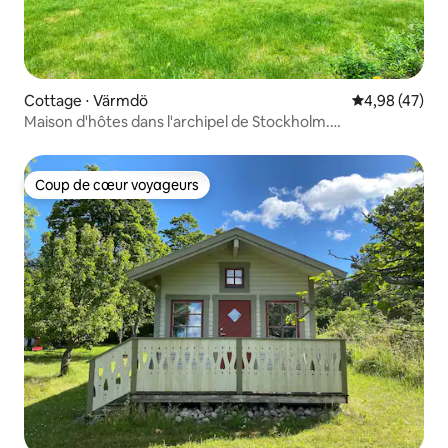
Cottage ⋅ Värmdö
Évaluation mo
4,98 (47)
Maison d'hôtes dans l'archipel de Stockholm.
Vélo/bateau/canoë
Coup de cœur voyageurs
Coup de cœur voyageurs