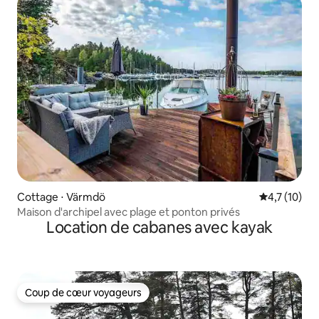
Cottage ⋅ Värmdö
Évaluation m
4,7 (10)
Maison d'archipel avec plage et ponton privés
Location de cabanes avec kayak
Coup de cœur voyageurs
Coup de cœur voyageurs