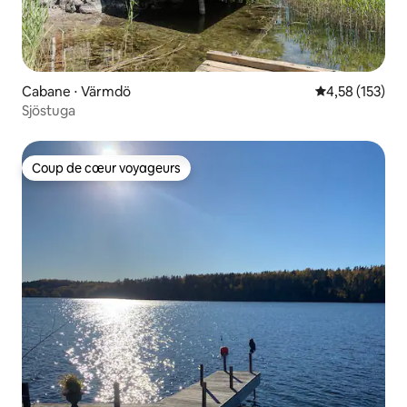
Cabane ⋅ Värmdö
Évaluation moy
4,58 (153)
Sjöstuga
Coup de cœur voyageurs
Coup de cœur voyageurs