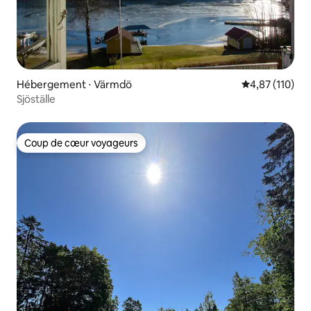
Hébergement ⋅ Värmdö
Évaluation moy
4,87 (110)
Sjöställe
Coup de cœur voyageurs
Coup de cœur voyageurs