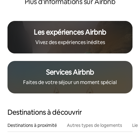
Plus d'informations sur Airbnb
Les expériences Airbnb
Vivez des expériences inédites
Services Airbnb
Faites de votre séjour un moment spécial
Destinations à découvrir
Destinations à proximité
Autres types de logements
Lie