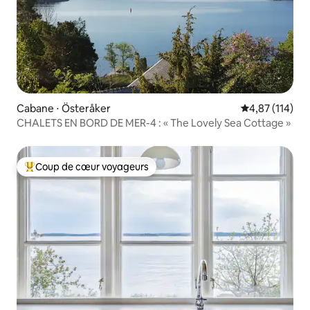
Cabane ⋅ Österåker
Évaluation moy
4,87 (114)
CHALETS EN BORD DE MER-4 : « The Lovely Sea Cottage »
Coup de cœur voyageurs
Coups de cœur voyageurs les plus appréciés