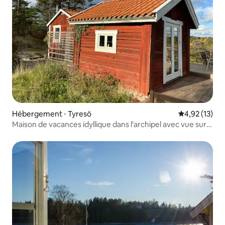
Hébergement ⋅ Tyresö
Évaluation mo
4,92 (13)
Maison de vacances idyllique dans l'archipel avec vue sur
la mer