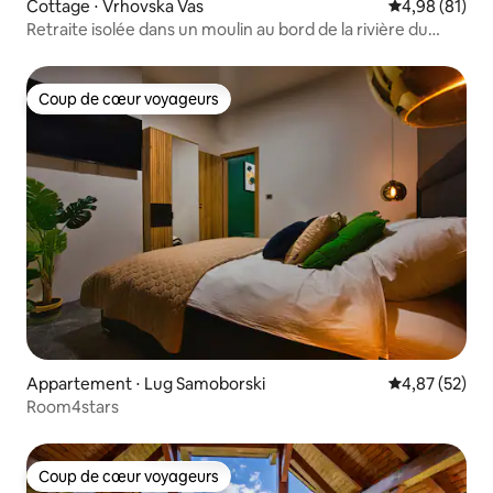
Cottage ⋅ Vrhovska Vas
Évaluation mo
4,98 (81)
Retraite isolée dans un moulin au bord de la rivière du
XIXe siècle
Coup de cœur voyageurs
Coup de cœur voyageurs
Appartement ⋅ Lug Samoborski
Évaluation mo
4,87 (52)
Room4stars
Coup de cœur voyageurs
Coup de cœur voyageurs