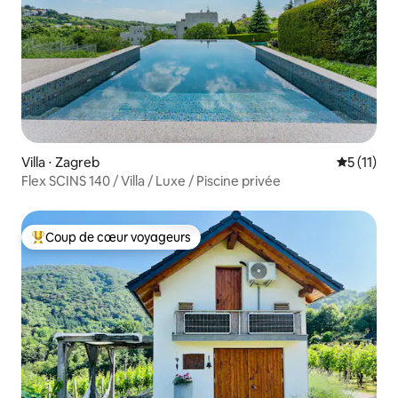
Villa ⋅ Zagreb
Évaluatio
5 (11)
Flex SCINS 140 / Villa / Luxe / Piscine privée
Coup de cœur voyageurs
Coups de cœur voyageurs les plus appréciés