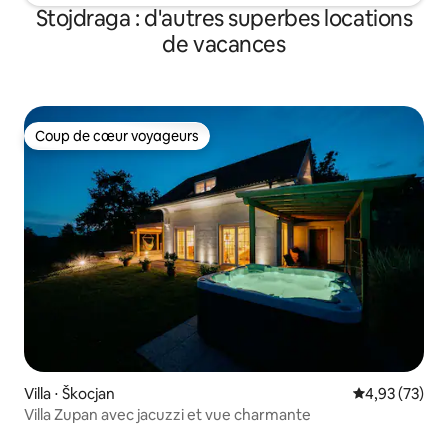
Stojdraga : d'autres superbes locations
de vacances
Coup de cœur voyageurs
Coup de cœur voyageurs
Villa ⋅ Škocjan
Évaluation mo
4,93 (73)
Villa Zupan avec jacuzzi et vue charmante