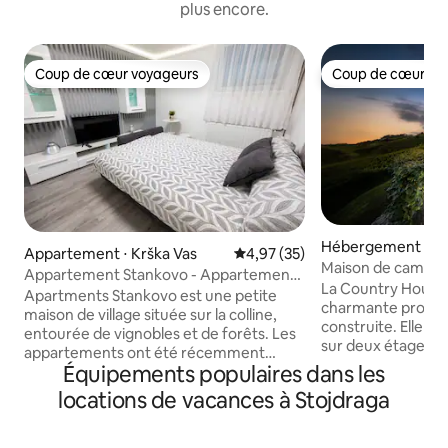
plus encore.
Coup de cœur voyageurs
Coup de cœur vo
Coup de cœur voyageurs
Coup de cœur vo
Hébergement ⋅ Bl
Appartement ⋅ Krška Vas
Évaluation moyenne sur la base
4,97 (35)
Maison de campagn
Appartement Stankovo - Appartement
sauna
La Country House 
d'une chambre Fontana
Apartments Stankovo est une petite
charmante propri
maison de village située sur la colline,
construite. Elle di
entourée de vignobles et de forêts. Les
sur deux étages. S
appartements ont été récemment
classique, typique 
Équipements populaires dans les
rénovés et meublés dans un style
avec de beaux déta
traditionnel slovène. À l'intérieur de la
locations de vacances à Stojdraga
de campagne disp
maison, il y a un appartement et un
terrasse et d'un b
studio et les deux peuvent accueillir
vue sur le vignoble
deux personnes. L'appartement dispose