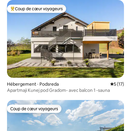
Coup de cœur voyageurs
Coups de cœur voyageurs les plus appréciés
Hébergement ⋅ Podsreda
Évaluation
5 (17)
Apartmaji Kunej pod Gradom- avec balcon 1 -sauna
Coup de cœur voyageurs
Coup de cœur voyageurs