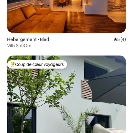
Hébergement ⋅ Bled
Évaluatio
5 (4)
Villa SofiOmi
Coup de cœur voyageurs
Coups de cœur voyageurs les plus appréciés