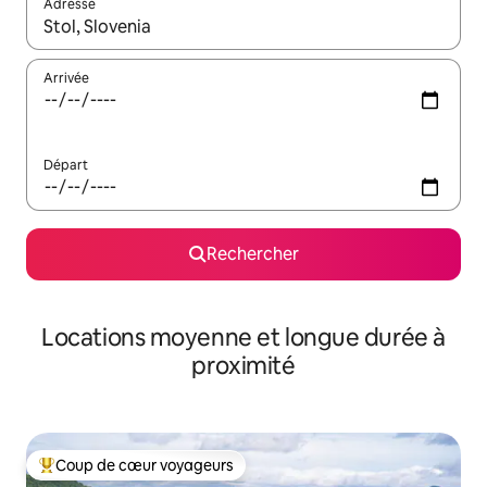
Adresse
Lorsque les résultats s'affichent, utilisez les flèches vers le hau
Arrivée
Départ
Rechercher
Locations moyenne et longue durée à
proximité
Coup de cœur voyageurs
Coups de cœur voyageurs les plus appréciés