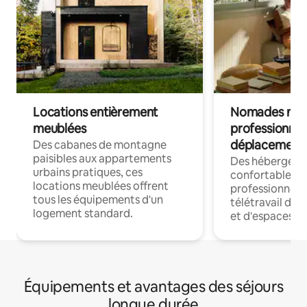
Locations entièrement
Nomades num
meublées
professionnel
déplacement
Des cabanes de montagne
paisibles aux appartements
Des hébergem
urbains pratiques, ces
confortables p
locations meublées offrent
professionnels
tous les équipements d'un
télétravail dis
logement standard.
et d'espaces de
Équipements et avantages des séjours
longue durée