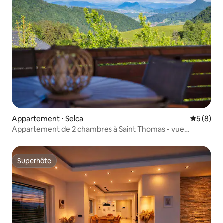
Appartement ⋅ Selca
Évaluatio
5 (8)
Appartement de 2 chambres à Saint Thomas - vue
imprenable
Superhôte
Superhôte