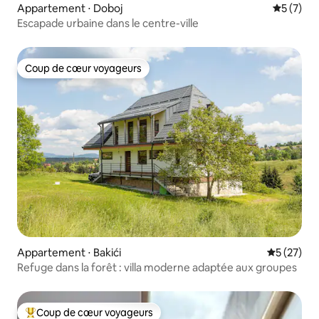
Appartement ⋅ Doboj
Évaluatio
5 (7)
Escapade urbaine dans le centre-ville
Coup de cœur voyageurs
Coup de cœur voyageurs
Appartement ⋅ Bakići
Évaluation
5 (27)
Refuge dans la forêt : villa moderne adaptée aux groupes
Coup de cœur voyageurs
Coups de cœur voyageurs les plus appréciés