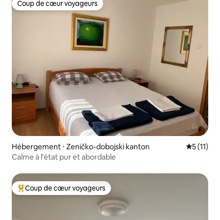
Coup de cœur voyageurs
Coup de cœur voyageurs
Hébergement ⋅ Zeničko-dobojski kanton
Évaluatio
5 (11)
Calme à l'état pur et abordable
Coup de cœur voyageurs
Coups de cœur voyageurs les plus appréciés