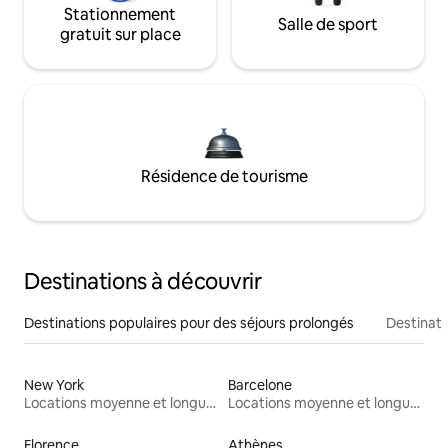
Stationnement
Salle de sport
gratuit sur place
Résidence de tourisme
Destinations à découvrir
Destinations populaires pour des séjours prolongés
Destinati
New York
Barcelone
Locations moyenne et longue durée
Locations moyenne et longue durée
Florence
Athènes