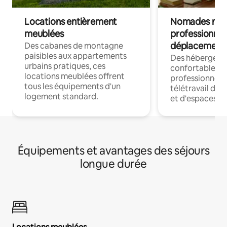
Locations entièrement
Nomades num
meublées
professionnel
déplacement
Des cabanes de montagne
paisibles aux appartements
Des hébergem
urbains pratiques, ces
confortables p
locations meublées offrent
professionnels
tous les équipements d'un
télétravail dis
logement standard.
et d'espaces de
Équipements et avantages des séjours
longue durée