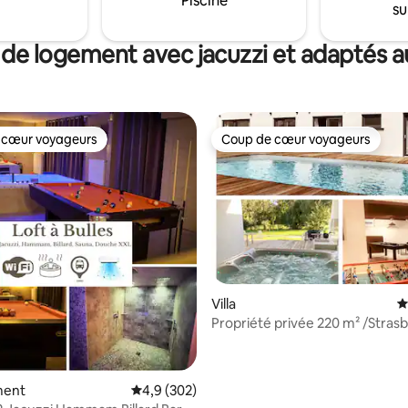
Piscine
su
 de logement avec jacuzzi et adaptés au
 cœur voyageurs
Coup de cœur voyageurs
 cœur voyageurs
Coup de cœur voyageurs
 la base de 101 commentaires : 4,98 sur 5
Villa
É
Propriété privée 220 m² /Stras
Alsace / SPA
ment
Évaluation moyenne sur la base de 302 comme
4,9 (302)