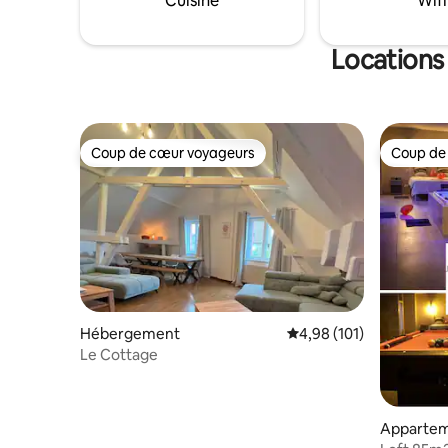
Cuisine
Wifi
appartement
Locations
Coup de cœur voyageurs
Coup de
Coup de cœur voyageurs
Coup de
Hébergement
Évaluation moyenne sur
4,98 (101)
Le Cottage
Apparte