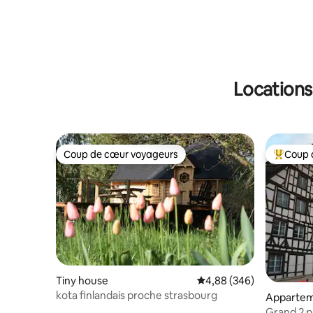
Locations
Coup de cœur voyageurs
Coup 
Coup de cœur voyageurs
Coups de
Tiny house
Évaluation moyenne sur 
4,88 (346)
kota finlandais proche strasbourg
Apparte
Grand 2 p