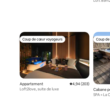
Loft 85m2
Douche S
Coup de cœur voyageurs
Coup de
Coup de cœur voyageurs
Coup de
Appartement
Évaluation moyenne sur 
4,94 (203)
Loft2love, suite de luxe
Cabane p
SPA « La 