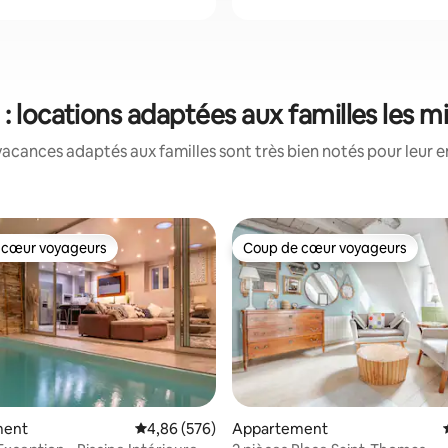
: locations adaptées aux familles les 
acances adaptés aux familles sont très bien notés pour leur e
 cœur voyageurs
Coup de cœur voyageurs
 cœur voyageurs
Coup de cœur voyageurs
ment
Évaluation moyenne sur la base de 576 commen
4,86 (576)
Appartement