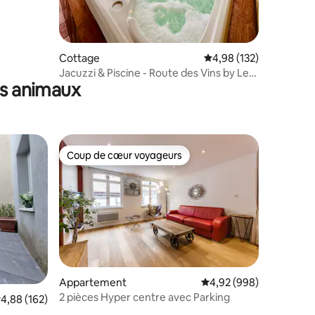
Cottage
Évaluation moyenne sur
4,98 (132)
Jacuzzi & Piscine - Route des Vins by Le
es animaux
Chut
Coup de cœur voyageurs
Coup de cœur voyageurs
Appartement
Évaluation moyenne sur
4,92 (998)
2 pièces Hyper centre avec Parking
taires : 4,91 sur 5
valuation moyenne sur la base de 162 commentaires : 4,88 sur 5
4,88 (162)