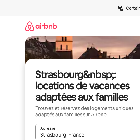
Aller
Certai
directement
au
contenu
Strasbourg&nbsp;:
locations de vacances
adaptées aux familles
Trouvez et réservez des logements uniques
adaptés aux familles sur Airbnb
Adresse
Lorsque les résultats s'affichent, utilisez les flèc