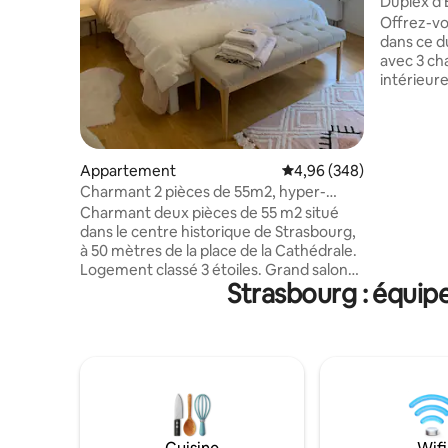
Duplex d'
Privée
Offrez-v
dans ce d
avec 3 ch
intérieur
l'année. Situé entre Strasbourg et
Colmar, a
Route des 
l'Alsace e
Appartement
Évaluation moyenne sur 
4,96 (348)
amis. À m
Charmant 2 pièces de 55m2, hyper-
Park et de
centre Cathédrale
Charmant deux pièces de 55 m2 situé
stationnem
dans le centre historique de Strasbourg,
proximité. Confort premium, gra
à 50 mètres de la place de la Cathédrale.
espaces e
Logement classé 3 étoiles. Grand salon
un séjour 
Strasbourg : équip
avec canapé convertible, cuisine ouverte
entièrement équipée, grande chambre
avec placards intégrés, poutres
apparentes. Au 4è étage avec
ascenseur, l'appartement est placé entre
le Parking Gutenberg (100 m) et la rue
des Orfèvres, nombreux commerces et
restaurants à proximité immédiate.
Parking gratuit à 15 minutes a pied de l