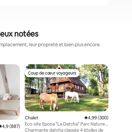
mieux notées
mplacement, leur propreté et bien plus encore.
Héberge
Coup de cœur voyageurs
Coup
Coup de cœur voyageurs
Coups d
家 Le Rep
Deux moi
sont envo
périple l
première v
découvren
majestue
envoûtant
Chalet
Évaluation moyenne sur
4,99 (300)
décident 
Eco-site Epona "La Datcha" Parc Naturel
taires : 4,86 sur 5
Évaluation moyenne sur la base de 887 commentaires : 4,9 sur 5
4,9 (887)
Atténuan
des Vosges
Charmante datcha classée 4 étoiles de