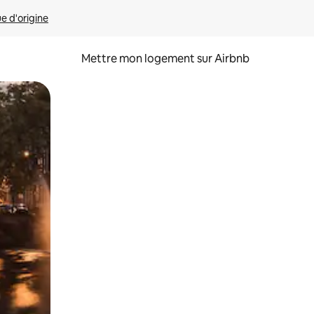
ue d'origine
Mettre mon logement sur Airbnb
sant glisser.