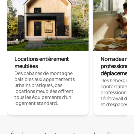
Locations entièrement
Nomades num
meublées
professionnel
déplacement
Des cabanes de montagne
paisibles aux appartements
Des hébergem
urbains pratiques, ces
confortables p
locations meublées offrent
professionnels
tous les équipements d'un
télétravail dis
logement standard.
et d'espaces de