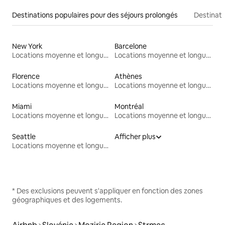
Destinations populaires pour des séjours prolongés
Destinati
New York
Barcelone
Locations moyenne et longue durée
Locations moyenne et longue durée
Florence
Athènes
Locations moyenne et longue durée
Locations moyenne et longue durée
Miami
Montréal
Locations moyenne et longue durée
Locations moyenne et longue durée
Seattle
Afficher plus
Locations moyenne et longue durée
* Des exclusions peuvent s'appliquer en fonction des zones
géographiques et des logements.