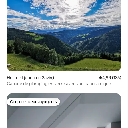
Hutte ⋅ Ljubno ob Savinji
Évaluation moy
4,99 (135)
Cabane de glamping en verre avec vue panoramique
paradisiaque
Coup de cœur voyageurs
Coup de cœur voyageurs