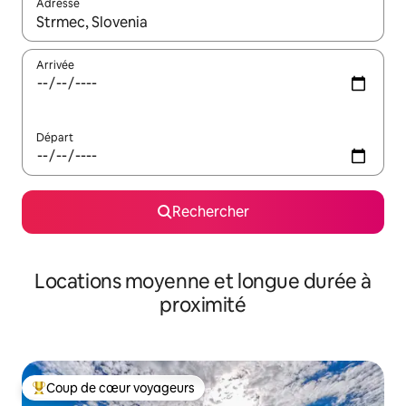
Adresse
Lorsque les résultats s'affichent, utilisez les flèches vers le hau
Arrivée
Départ
Rechercher
Locations moyenne et longue durée à
proximité
Coup de cœur voyageurs
Coups de cœur voyageurs les plus appréciés