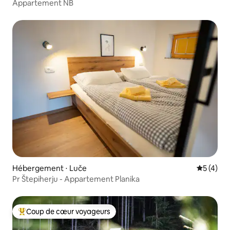
Appartement NB
Hébergement ⋅ Luče
Évaluatio
5 (4)
Pr Štepiherju - Appartement Planika
Coup de cœur voyageurs
Coups de cœur voyageurs les plus appréciés