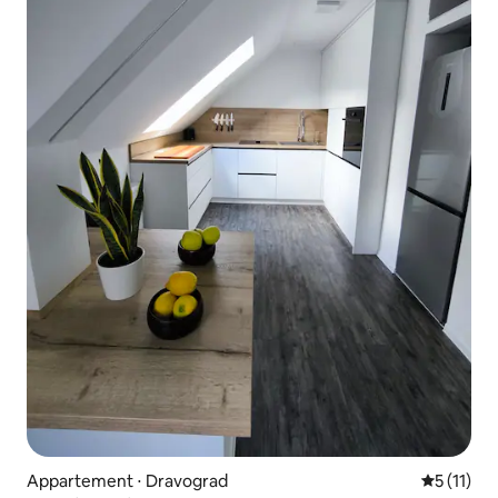
Appartement ⋅ Dravograd
Évaluatio
5 (11)