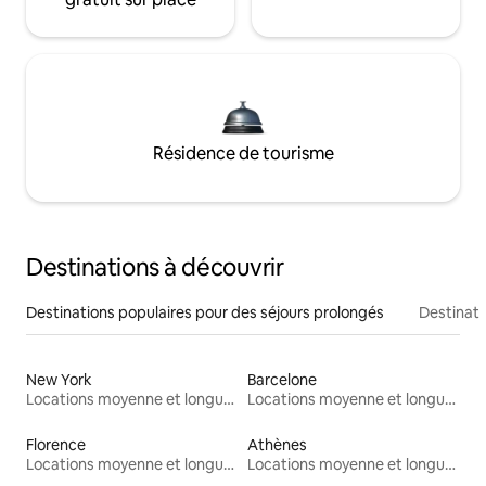
Résidence de tourisme
Destinations à découvrir
Destinations populaires pour des séjours prolongés
Destinati
New York
Barcelone
Locations moyenne et longue durée
Locations moyenne et longue durée
Florence
Athènes
Locations moyenne et longue durée
Locations moyenne et longue durée