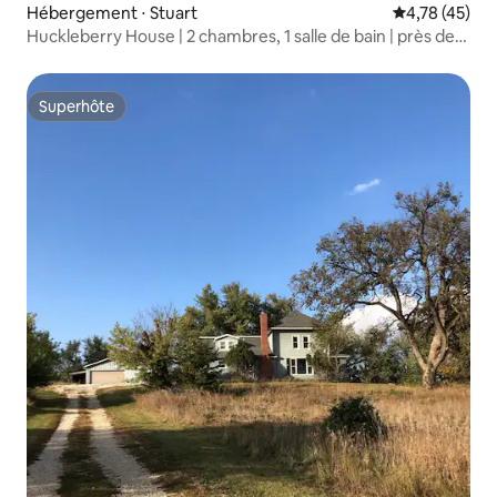
Hébergement ⋅ Stuart
Évaluation mo
4,78 (45)
Huckleberry House | 2 chambres, 1 salle de bain | près de
l'I-80
Superhôte
Superhôte