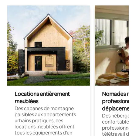
Locations entièrement
Nomades num
meublées
professionnel
déplacement
Des cabanes de montagne
paisibles aux appartements
Des hébergem
urbains pratiques, ces
confortables p
locations meublées offrent
professionnels
tous les équipements d'un
télétravail dis