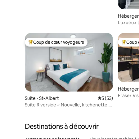
Hébergem
Luxueux 
chaussée 
Coup de cœur voyageurs
Coup 
Coups de cœur voyageurs les plus appréciés
Coups de
Hébergem
Fraser Vis
Suite ⋅ St-Albert
Évaluation moyenne
5 (53)
8 personne
Suite Riverside ~ Nouvelle, kitchenette,
lave-linge/sèche-linge
Destinations à découvrir