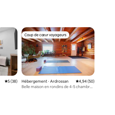
taires : 4,93 sur 5
Coup de cœur voyageurs
lus appréciés
Coup de cœur voyageurs
mmentaires : 5 sur 5
Évaluation moyenne sur la base de 38 commentaires : 5 sur 5
5 (38)
Hébergement ⋅ Ardrossan
Évaluation moyenne su
4,94 (50)
e
Belle maison en rondins de 4-5 chambres
Retraite à la campagne