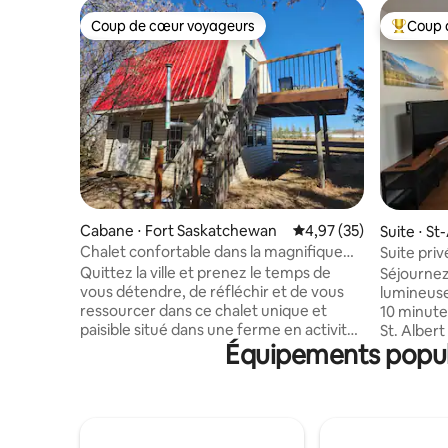
Coup de cœur voyageurs
Coup 
Coup de cœur voyageurs
Coups de
Cabane ⋅ Fort Saskatchewan
Évaluation moyenne su
4,97 (35)
Suite ⋅ St
Chalet confortable dans la magnifique
Suite pri
ferme Fairfolk
Entrée pr
Quittez la ville et prenez le temps de
Séjournez
vous détendre, de réfléchir et de vous
lumineuse
ressourcer dans ce chalet unique et
10 minutes
paisible situé dans une ferme en activité.
St. Alber
Équipements popula
Profitez de la tranquillité de la vie à la
de St. Alb
ferme pendant que vous travaillez sur
plein air 
votre art, détendez-vous sur la terrasse
Parfait po
ou regardez un film un jour de pluie. Le
un séjour
Fairfolk Studio est situé en bordure de la
Edmonton.
réserve de ciel étoilé de Beaver Hills. Si
classique,