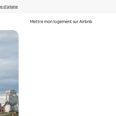
ue d'origine
Mettre mon logement sur Airbnb
sant glisser.