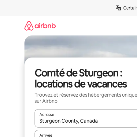
Aller
Certai
directement
au
contenu
Comté de Sturgeon :
locations de vacances
Trouvez et réservez des hébergements uniqu
sur Airbnb
Adresse
Lorsque les résultats s'affichent, utilisez les flèc
Arrivée