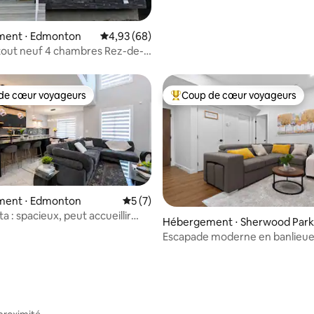
ent ⋅ Edmonton
Évaluation moyenne sur la base de 68 commen
4,93 (68)
tout neuf 4 chambres Rez-de-
1
de cœur voyageurs
Coup de cœur voyageurs
 cœur voyageurs les plus appréciés
Coups de cœur voyageurs les p
ent ⋅ Edmonton
Évaluation moyenne sur la base de 7 co
5 (7)
ta : spacieux, peut accueillir
 sur la base de 53 commentaires : 5 sur 5
Hébergement ⋅ Sherwood Park
s, climatisation, cuisine Spice
Escapade moderne en banlieu