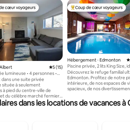
de cœur voyageurs
Coup de cœur voyageurs
 cœur voyageurs les plus appréciés
Coups de cœur voyageurs les p
Hébergement ⋅ Edmonton
É
Piscine privée, 2 lits King Size, 
r la base de 35 commentaires : 4,97 sur 5
-Albert
Évaluation moyenne sur la base de 15 co
5 (15)
les familles !
Découvrez le refuge familial ul
vée lumineuse • 4 personnes •
Edmonton. Profitez de notre pi
ivée
 dans une suite privée
intérieure, de nos espaces de v
 située à seulement
spacieux, de nos divertissemen
 à pied du centre-ville de
extérieurs et de notre cuisine
t et du célèbre marché fermier
entièrement équipée. Idéalem
ires dans les locations de vacances 
ert – le plus grand marché en
située, notre maison offre une
du Canada (de mai à octobre).
hospitalité inégalée pour un sé
ur les visiteurs qui souhaitent
inoubliable. Réservez dès main
 au calme avec un accès facile à
pour vivre une expérience inoubl
 Contrairement à un sous-sol
Piscine intérieure privée et sauna. - 
 cette suite au niveau du jardin