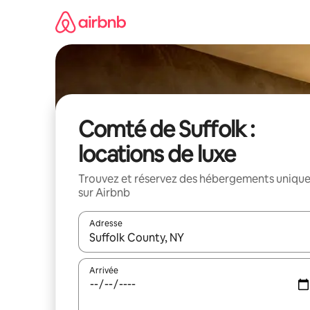
Aller
directement
au
contenu
Comté de Suffolk :
locations de luxe
Trouvez et réservez des hébergements uniqu
sur Airbnb
Adresse
Lorsque les résultats s'affichent, utilisez les flèc
Arrivée