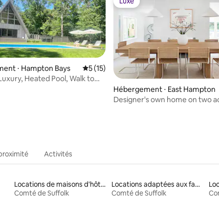
Luxe
Luxe
ent ⋅ Hampton Bays
Évaluation moyenne sur la base de 15 co
5 (15)
 Luxury, Heated Pool, Walk to
h
 sur la base de 23 commentaires : 5 sur 5
Hébergement ⋅ East Hampton
Designer's own home on two a
to preserve
proximité
Activités
Locations de maisons d'hôtes
Locations adaptées aux familles
Loc
Comté de Suffolk
Comté de Suffolk
Com