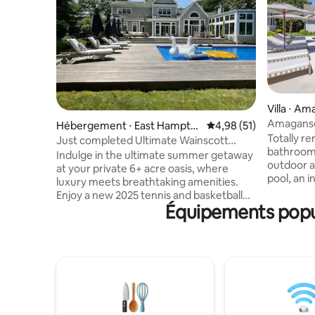
Villa ⋅ A
Amagans
Hébergement ⋅ East Hampto
Évaluation moyenne su
4,98 (51)
Totally r
n
Just completed Ultimate Wainscott
bathroom 
Compound 6 Acres
Indulge in the ultimate summer getaway
outdoor a
at your private 6+ acre oasis, where
pool, an i
luxury meets breathtaking amenities.
sauna, a 
Enjoy a new 2025 tennis and basketball
area that 
Équipements popul
court, a large heated pool, outdoor living
dishwashe
spaces, spa, fire pit, red light sauna, and
Egg grill,
more. The fully renovated 7-bed, 7-bath
grill. Inside the main home, you will find
Post-Modern home offers sunlit
indoor / 
interiors, soaring ceilings, sunroom, and a
500 sq por
state-of-the-art lower level with endless
with an i
entertainment. This rare retreat is
workspace
perfect to unwind or play. Book your stay