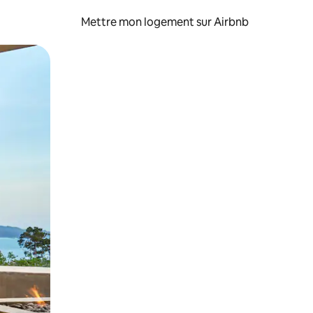
Mettre mon logement sur Airbnb
sant glisser.