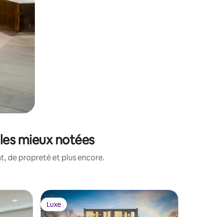
 les mieux notées
, de propreté et plus encore.
Hébergem
Luxe
Luxe
Luxe
Luxe
Charming