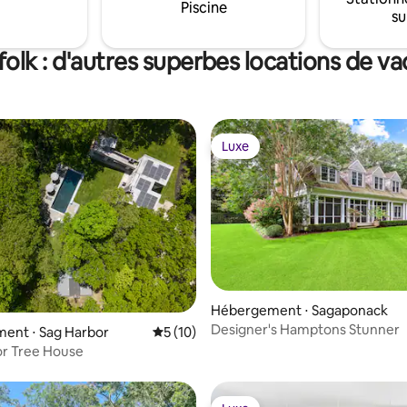
village, 15 mins to Southampto
Piscine
su
Fork.
olk : d'autres superbes locations de va
Luxe
Luxe
Hébergement ⋅ Sagaponack
r la base de 19 commentaires : 4,95 sur 5
Designer's Hamptons Stunner
ent ⋅ Sag Harbor
Évaluation moyenne sur la base de 10 co
5 (10)
or Tree House