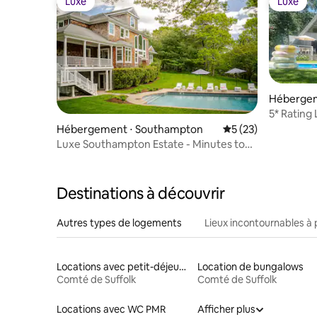
Luxe
Luxe
Luxe
Luxe
Hébergem
5* Rating
the Beac
Hébergement ⋅ Southampton
Évaluation moyenne
5 (23)
Luxe Southampton Estate - Minutes to
Village
Destinations à découvrir
Autres types de logements
Lieux incontournables à 
Locations avec petit-déjeuner
Location de bungalows
Comté de Suffolk
Comté de Suffolk
Locations avec WC PMR
Afficher plus