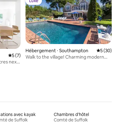
Luxe
Luxe
mmentaires : 5 sur 5
Hébergement ⋅ Southampton
Évaluation moyenne
5 (30)
Évaluation moyenne sur la base de 7 commentaires : 5 sur 5
5 (7)
Walk to the village! Charming modern
cres next
farmhouse.
ations avec kayak
Chambres d'hôtel
té de Suffolk
Comté de Suffolk