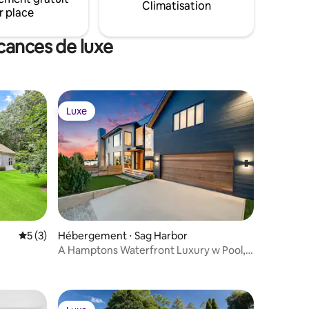
n & North
Climatisation
r place
cances de luxe
Luxe
Luxe
Évaluation moyenne sur la base de 3 commentaires : 5 sur 5
5 (3)
Hébergement ⋅ Sag Harbor
A Hamptons Waterfront Luxury w Pool,
mmentaires : 5 sur 5
Dock, Sunsets