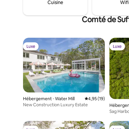
today! 3-day min. #16-2856
Cuisine
Wifi
Comté de Suff
Luxe
Luxe
Luxe
Luxe
Hébergement ⋅ Water Mill
Évaluation moyenne su
4,95 (19)
New Construction Luxury Estate
Hébergem
Sag Harb