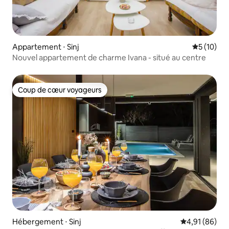
Appartement ⋅ Sinj
Évaluation
5 (10)
Nouvel appartement de charme Ivana - situé au centre
Coup de cœur voyageurs
Coup de cœur voyageurs
Hébergement ⋅ Sinj
Évaluation mo
4,91 (86)