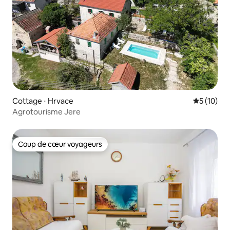
Cottage ⋅ Hrvace
Évaluation
5 (10)
Agrotourisme Jere
Coup de cœur voyageurs
Coup de cœur voyageurs