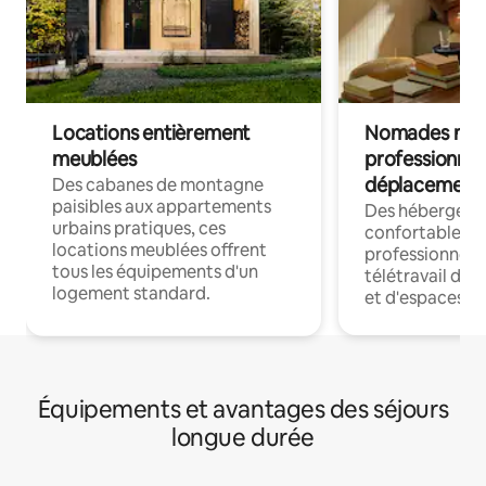
Locations entièrement
Nomades num
meublées
professionnel
déplacement
Des cabanes de montagne
paisibles aux appartements
Des hébergem
urbains pratiques, ces
confortables p
locations meublées offrent
professionnels
tous les équipements d'un
télétravail dis
logement standard.
et d'espaces de
Équipements et avantages des séjours
longue durée