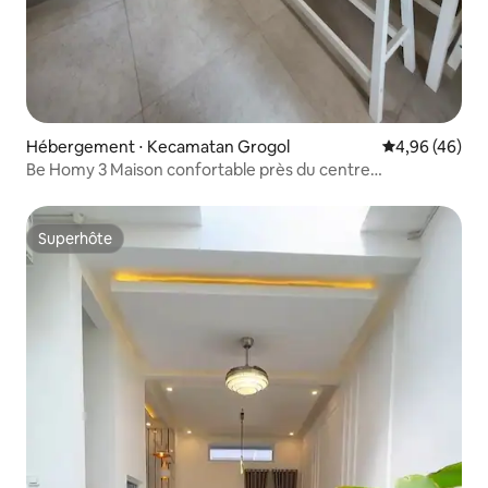
Hébergement ⋅ Kecamatan Grogol
Évaluation mo
4,96 (46)
Be Homy 3 Maison confortable près du centre
commercial
Superhôte
Superhôte