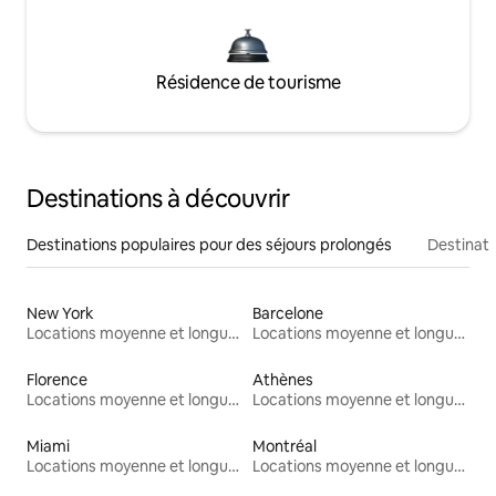
Résidence de tourisme
Destinations à découvrir
Destinations populaires pour des séjours prolongés
Destinati
New York
Barcelone
Locations moyenne et longue durée
Locations moyenne et longue durée
Florence
Athènes
Locations moyenne et longue durée
Locations moyenne et longue durée
Miami
Montréal
Locations moyenne et longue durée
Locations moyenne et longue durée