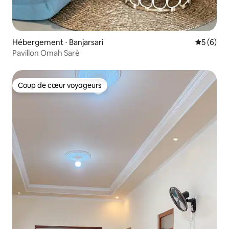
Hébergement ⋅ Banjarsari
Évaluatio
5 (6)
Pavillon Omah Sarè
Coup de cœur voyageurs
Coup de cœur voyageurs