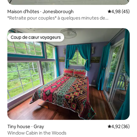
Maison d'hôtes ⋅ Jonesborough
Évaluation mo
4,98 (45)
*Retraite pour couples* à quelques minutes de
Jonesborough !
Coup de cœur voyageurs
Coup de cœur voyageurs
Tiny house ⋅ Gray
Évaluation mo
4,92 (36)
Window Cabin in the Woods