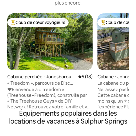
plus encore.
Coup de cœur voyageurs
Coup de cœur 
Coups de cœur voyageurs les plus appréciés
Coups de cœur vo
Cabane perchée ⋅ Jonesboroug
Évaluation moyenne sur la b
5 (18)
Cabane ⋅ Johnson 
h
« Treedom », parcours de Disc
La cabane du piég
Golf + jacuzzi + arcade + foyer
❤️Bienvenue à « Treedom »
Ne laissez pas le 
(Treehouse+Freedom), construite par
Cette cabane de t
« The Treehouse Guys » de DIY
moins qu'un ⭐️ séjour de 5. Une partie de
Network ! Retrouvez votre famille et vos
l'expérience Fluf
Équipements populaires dans les
amis dans un lieu personnalisé, unique,
Déconnectez-vous 
romantique et patriotique, dans les
la solitude de la na
locations de vacances à Sulphur Springs
arbres ! Sur un terrain de 27 acres,
de la ville. Foyer extérieur au gaz.
profitez d'activités sans fin, notamment
Nourriture de la faune 
d'un immense foyer et d'un parcours de
fermée dans Fluff