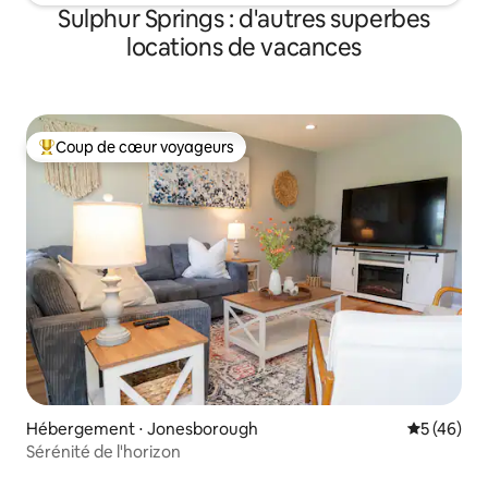
Sulphur Springs : d'autres superbes
locations de vacances
Coup de cœur voyageurs
Coups de cœur voyageurs les plus appréciés
Hébergement ⋅ Jonesborough
Évaluation
5 (46)
Sérénité de l'horizon