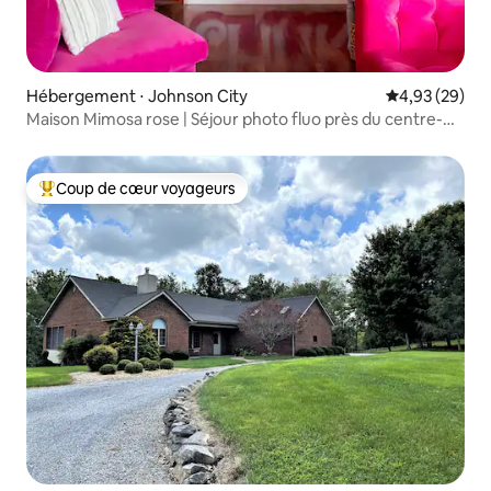
Hébergement ⋅ Johnson City
Évaluation mo
4,93 (29)
Maison Mimosa rose | Séjour photo fluo près du centre-
ville
Coup de cœur voyageurs
Coups de cœur voyageurs les plus appréciés