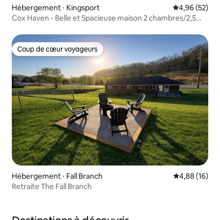
Hébergement ⋅ Kingsport
Évaluation mo
4,96 (52)
Cox Haven - Belle et Spacieuse maison 2 chambres/2,5
salles de bain
Coup de cœur voyageurs
Coup de cœur voyageurs
Hébergement ⋅ Fall Branch
Évaluation mo
4,88 (16)
Retraite The Fall Branch