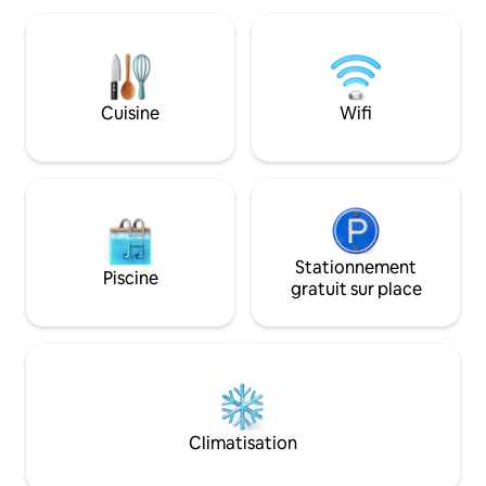
disc golf privé de 3 trous. Demandez aux
Environ 70 acres 
propriétaires de vous faire faire le tour
des tonnes de sent
de la ferme, de nourrir les poules et de
la basse-cour pour
vous balancer sur une gigantesque
lamas, des cochon
balançoire installée dans un arbre de la
chevaux, des poul
Cuisine
Wifi
plage. Dans la plus ancienne ville du
Accès à la rivière
Tennessee (Jonesborough), séjourner
barbecue/électric
ici est la plus grande liberté que vous
puissiez connaître !
Stationnement
Piscine
gratuit sur place
Climatisation