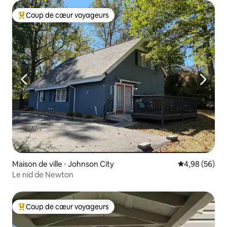
Coup de cœur voyageurs
Coups de cœur voyageurs les plus appréciés
Maison de ville ⋅ Johnson City
Évaluation mo
4,98 (56)
Le nid de Newton
Coup de cœur voyageurs
Coups de cœur voyageurs les plus appréciés