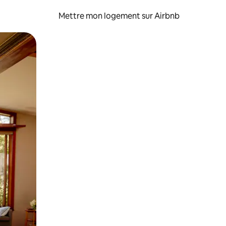
Mettre mon logement sur Airbnb
sant glisser.