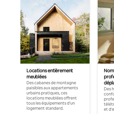
Locations entièrement
Noma
meublées
prof
dépl
Des cabanes de montagne
paisibles aux appartements
Des 
urbains pratiques, ces
confo
locations meublées offrent
profe
tous les équipements d'un
télét
logement standard.
et d'