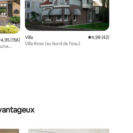
Villa
Évaluation moyenne su
4,98 (42)
valuation moyenne sur la base de 156 commentaires : 4,95 sur 5
4,95 (156)
Villa Rose (au bord de l'eau)
ntaires : 4,98 sur 5
avantageux