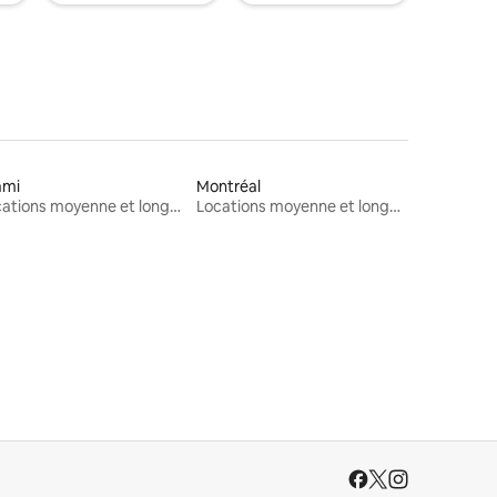
ami
Montréal
Locations moyenne et longue durée
Locations moyenne et longue durée