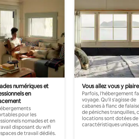
des numériques et
Vous allez vous y plaire
essionnels en
Parfois, l'hébergement fai
voyage. Qu'il s'agisse de
acement
cabanes à flanc de falais
hébergements
de péniches tranquilles, 
rtables pour les
locations sont dotées de
ssionnels nomades et en
caractéristiques uniques
ravail disposant du wifi
espaces de travail dédiés.