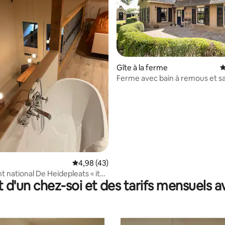
Gîte à la ferme
É
Ferme avec bain à remous et sauna
 la base de 84 commentaires : 4,99 sur 5
Mancave en option
Évaluation moyenne sur la base de 43 comme
4,98 (43)
national De Heidepleats « it
t d'un chez-soi et des tarifs mensuels 