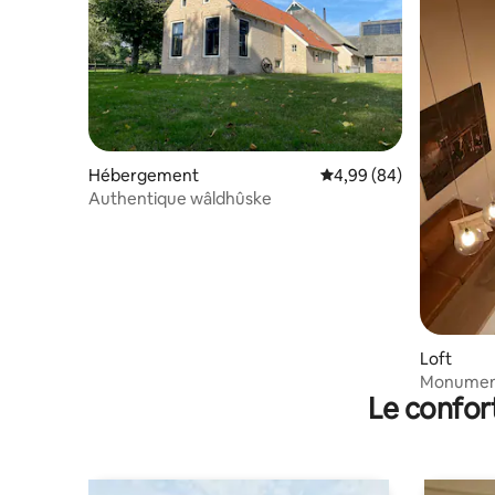
Hébergement
Évaluation moyenne sur
4,99 (84)
Authentique wâldhûske
Loft
Monument 
Le confor
skiep »