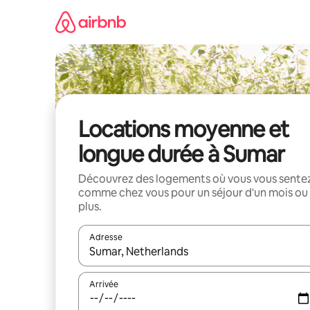
Aller
directement
au
contenu
Locations moyenne et
longue durée à Sumar
Découvrez des logements où vous vous sente
comme chez vous pour un séjour d'un mois ou
plus.
Adresse
Lorsque les résultats s'affichent, utilisez les flèc
Arrivée