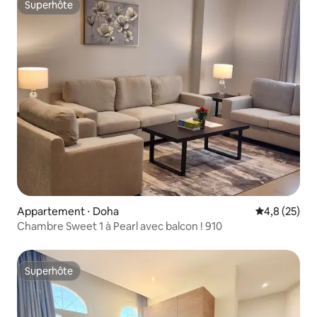
Superhôte
Superhôte
Appartement ⋅ Doha
Évaluation m
4,8 (25)
Chambre Sweet 1 à Pearl avec balcon ! 910
Superhôte
Superhôte