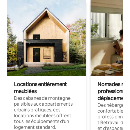
Locations entièrement
Nomades num
meublées
professionnel
déplacement
Des cabanes de montagne
paisibles aux appartements
Des hébergem
urbains pratiques, ces
confortables p
locations meublées offrent
professionnels
tous les équipements d'un
télétravail dis
logement standard.
et d'espaces de