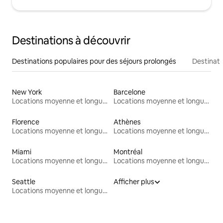
Destinations à découvrir
Destinations populaires pour des séjours prolongés
Destinati
New York
Barcelone
Locations moyenne et longue durée
Locations moyenne et longue durée
Florence
Athènes
Locations moyenne et longue durée
Locations moyenne et longue durée
Miami
Montréal
Locations moyenne et longue durée
Locations moyenne et longue durée
Seattle
Afficher plus
Locations moyenne et longue durée