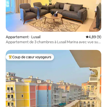
Appartement ⋅ Lusail
Évaluation m
4,89 (9)
Appartement de 3 chambres à Lusail Marina avec vue sur
la mer
Coup de cœur voyageurs
Coups de cœur voyageurs les plus appréciés