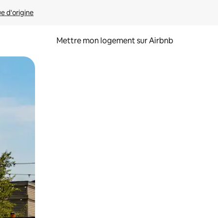
ue d'origine
Mettre mon logement sur Airbnb
sant glisser.