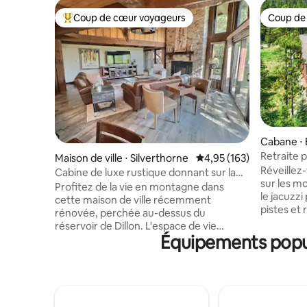
Coup de cœur voyageurs
Coup de
Coups de cœur voyageurs les plus appréciés
Coup de
Cabane ⋅
Retraite 
Maison de ville ⋅ Silverthorne
Évaluation moyenne sur
4,95 (163)
imprenab
Réveillez
Cabine de luxe rustique donnant sur la
sur les m
forêt nationale
Profitez de la vie en montagne dans
le jacuzzi
cette maison de ville récemment
pistes et 
rénovée, perchée au-dessus du
cheminée 
réservoir de Dillon. L'espace de vie
refuge de
Équipements popul
ouvert dispose d'une cheminée à gaz et
10 000 pie
d'une vue sur la montagne. La cuisine
à seuleme
comprend des appareils en acier
Breckenri
inoxydable, des plans de travail en granit,
mélange pa
un grand îlot et une table à manger pour
d'accès fa
six personnes. Le loft de couchage est