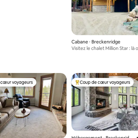
Cabane ⋅ Breckenridge
Visitez le chalet Million Star : là 
souvenirs sont créés
 cœur voyageurs
Coup de cœur voyageurs
 cœur voyageurs
Coups de cœur voyageurs les p
Hébergement ⋅ Breckenridg