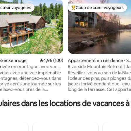
 cœur voyageurs
Coup de cœur voyageurs
 cœur voyageurs
Coups de cœur voyageurs les p
 Breckenridge
Évaluation moyenne sur la base de 100 commen
4,96 (100)
Appartement en résidence ⋅ Sil
verthorne
privée en montagne avec vue
Riverside Mountain Retreat | Ja
 la base de 163 commentaires : 4,95 sur 5
le
privé
-vous avec une vue imprenable
Réveillez-vous au son de la Blue
ontagnes, détendez-vous dans
l'odeur des pins, puis plongez 
 privé après une journée sur les
jacuzzi privé pendant que l'eau 
relaxez-vous près de la
long de la terrasse. Cet appar
à bois dans notre confortable
flambant neuf à Silverthorne s
 montagne perché à plus de
juste au bord de la rivière, à qu
aires dans les locations de vacances
ds. Niché au milieu des arbres,
kilomètres en voiture de 6 des 
nt 3 miles du centre-ville de
de ski les plus célèbres du Colo
dge, vous profiterez du
quelques pas d'une halle alimen
rfait d'intimité, de confort et
moderne, d'excellents restaura
cile au ski, à la randonnée, aux
magasins. C'est un Coup de c