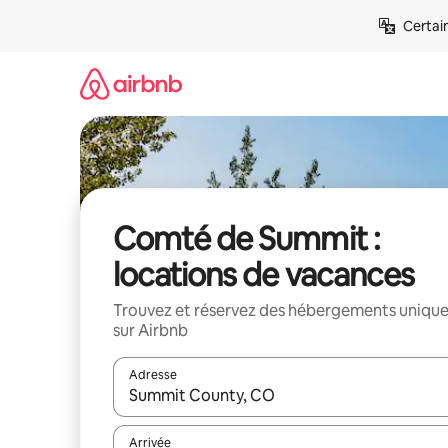
Aller
Certai
directement
au
contenu
Comté de Summit :
locations de vacances
Trouvez et réservez des hébergements uniqu
sur Airbnb
Adresse
Lorsque les résultats s'affichent, utilisez les flèc
Arrivée