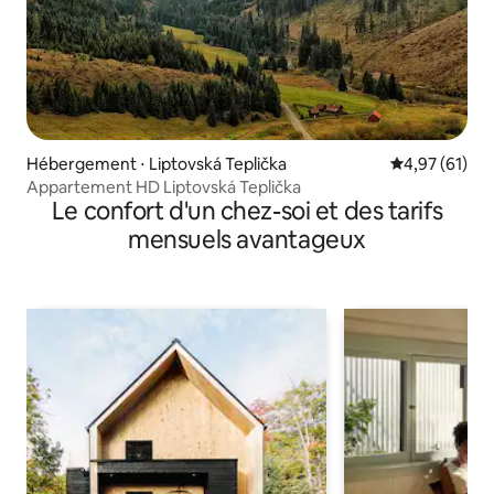
Hébergement ⋅ Liptovská Teplička
Évaluation mo
4,97 (61)
Appartement HD Liptovská Teplička
Le confort d'un chez-soi et des tarifs
mensuels avantageux