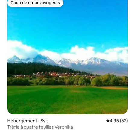
Coup de cœur voyageurs
Coup de cœur voyageurs
Hébergement ⋅ Svit
Évaluation mo
4,96 (52)
Trèfle à quatre feuilles Veronika