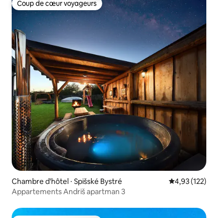
Coup de cœur voyageurs
Coup de cœur voyageurs
Chambre d'hôtel ⋅ Spišské Bystré
Évaluation moy
4,93 (122)
Appartements Andriš apartman 3