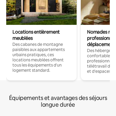
Locations entièrement
Nomades num
meublées
professionnel
déplacement
Des cabanes de montagne
paisibles aux appartements
Des hébergem
urbains pratiques, ces
confortables p
locations meublées offrent
professionnels
tous les équipements d'un
télétravail dis
logement standard.
et d'espaces de
Équipements et avantages des séjours
longue durée