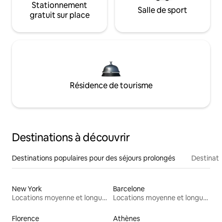
Stationnement
Salle de sport
gratuit sur place
Résidence de tourisme
Destinations à découvrir
Destinations populaires pour des séjours prolongés
Destinati
New York
Barcelone
Locations moyenne et longue durée
Locations moyenne et longue durée
Florence
Athènes