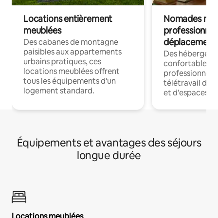
Locations entièrement
Nomades num
meublées
professionnel
déplacement
Des cabanes de montagne
paisibles aux appartements
Des hébergem
urbains pratiques, ces
confortables p
locations meublées offrent
professionnels
tous les équipements d'un
télétravail dis
logement standard.
et d'espaces de
Équipements et avantages des séjours
longue durée
Locations meublées