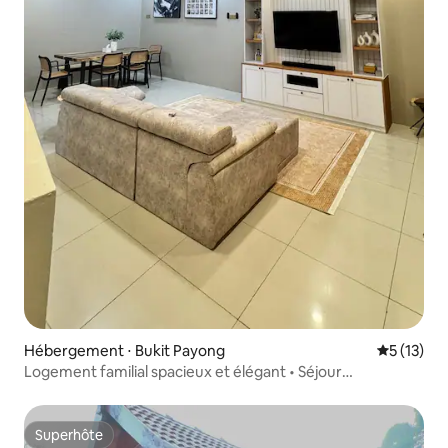
Hébergement ⋅ Bukit Payong
Évaluation
5 (13)
Logement familial spacieux et élégant • Séjour
confortable
Superhôte
Superhôte