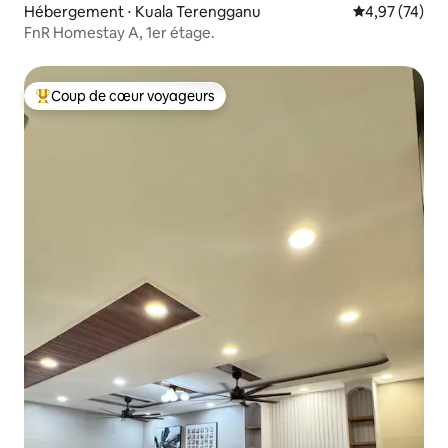
Hébergement ⋅ Kuala Terengganu
Évaluation mo
4,97 (74)
FnR Homestay A, 1er étage.
Coup de cœur voyageurs
Coups de cœur voyageurs les plus appréciés