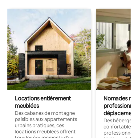
Locations entièrement
Nomades num
meublées
professionnel
déplacement
Des cabanes de montagne
paisibles aux appartements
Des hébergem
urbains pratiques, ces
confortables p
locations meublées offrent
professionnels
tous les équipements d'un