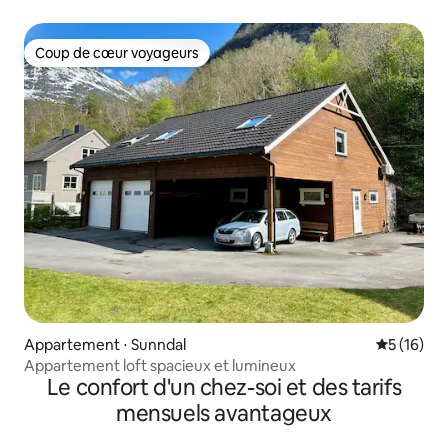
Coup de cœur voyageurs
Coup de cœur voyageurs
Appartement ⋅ Sunndal
Évaluation
5 (16)
Appartement loft spacieux et lumineux
Le confort d'un chez-soi et des tarifs
mensuels avantageux