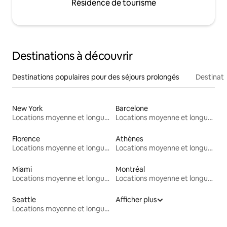
Résidence de tourisme
Destinations à découvrir
Destinations populaires pour des séjours prolongés
Destinati
New York
Barcelone
Locations moyenne et longue durée
Locations moyenne et longue durée
Florence
Athènes
Locations moyenne et longue durée
Locations moyenne et longue durée
Miami
Montréal
Locations moyenne et longue durée
Locations moyenne et longue durée
Seattle
Afficher plus
Locations moyenne et longue durée