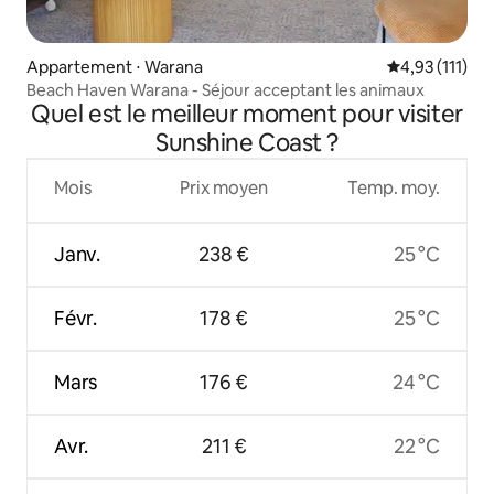
Appartement ⋅ Warana
Évaluation mo
4,93 (111)
Beach Haven Warana - Séjour acceptant les animaux
Quel est le meilleur moment pour visiter
Sunshine Coast ?
Mois
Prix moyen
Temp. moy.
Janv.
238 €
25 °C
Févr.
178 €
25 °C
Mars
176 €
24 °C
Avr.
211 €
22 °C