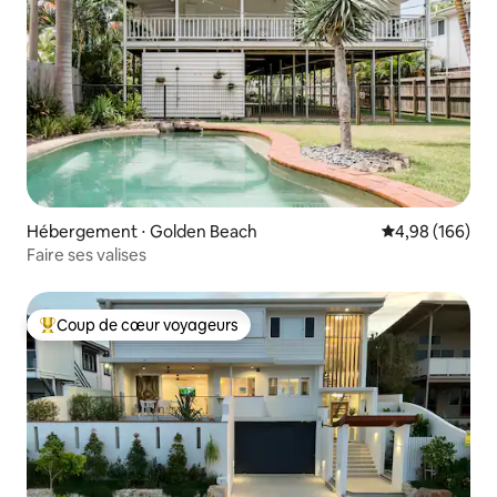
Hébergement ⋅ Golden Beach
Évaluation moy
4,98 (166)
Faire ses valises
Coup de cœur voyageurs
Coups de cœur voyageurs les plus appréciés