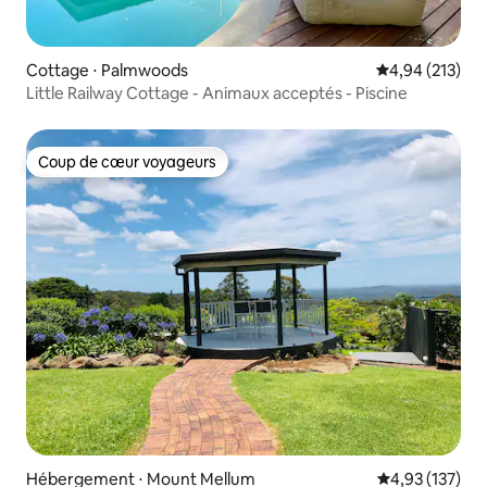
Cottage ⋅ Palmwoods
Évaluation moy
4,94 (213)
Little Railway Cottage - Animaux acceptés - Piscine
Coup de cœur voyageurs
Coup de cœur voyageurs
Hébergement ⋅ Mount Mellum
Évaluation moy
4,93 (137)