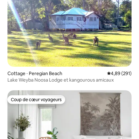
Cottage ⋅ Peregian Beach
Évaluation moy
4,89 (291)
Lake Weyba Noosa Lodge et kangourous amicaux
Coup de cœur voyageurs
Coup de cœur voyageurs