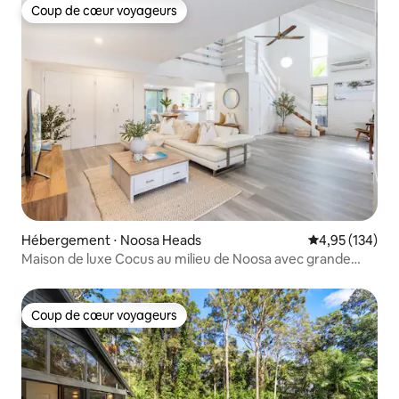
Coup de cœur voyageurs
Coup de cœur voyageurs
Hébergement ⋅ Noosa Heads
Évaluation moy
4,95 (134)
Maison de luxe Cocus au milieu de Noosa avec grande
piscine
Coup de cœur voyageurs
Coup de cœur voyageurs