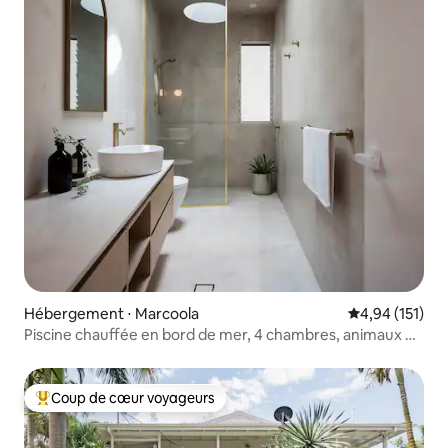
Hébergement ⋅ Marcoola
Évaluation moy
4,94 (151)
Piscine chauffée en bord de mer, 4 chambres, animaux de
compagnie acceptés, toit à 360°
Coup de cœur voyageurs
Coups de cœur voyageurs les plus appréciés