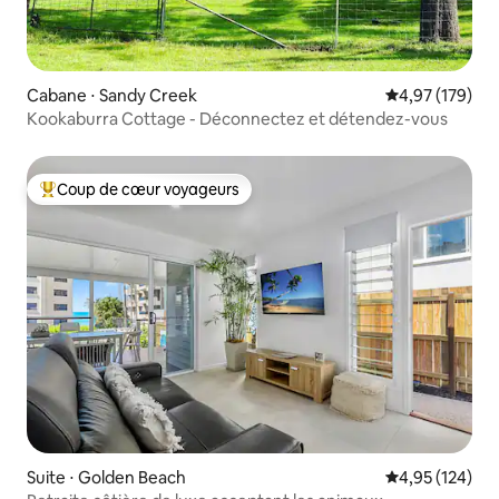
Cabane ⋅ Sandy Creek
Évaluation moy
4,97 (179)
Kookaburra Cottage - Déconnectez et détendez-vous
Coup de cœur voyageurs
Coups de cœur voyageurs les plus appréciés
Suite ⋅ Golden Beach
Évaluation moy
4,95 (124)