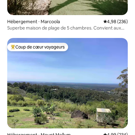
Hébergement ⋅ Marcoola
Évaluation moy
4,98 (236)
Superbe maison de plage de 5 chambres. Convient aux
chiens et aux enfants.
Coup de cœur voyageurs
Coups de cœur voyageurs les plus appréciés
Hébergement ⋅ Mount Mellum
Évaluation moy
4,99 (234)