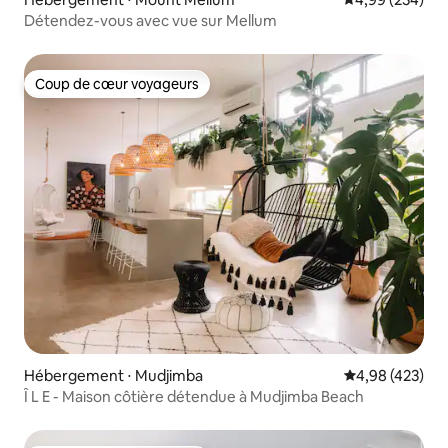
Détendez-vous avec vue sur Mellum
Coup de cœur voyageurs
Coup de cœur voyageurs
Hébergement ⋅ Mudjimba
Évaluation moy
4,98 (423)
Î L E - Maison côtière détendue à Mudjimba Beach