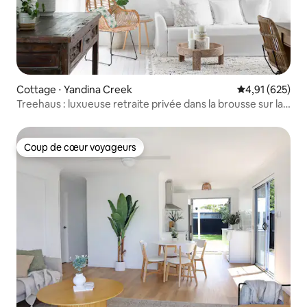
Cottage ⋅ Yandina Creek
Évaluation moy
4,91 (625)
Treehaus : luxueuse retraite privée dans la brousse sur la
côte ensoleillée.
Coup de cœur voyageurs
Coup de cœur voyageurs