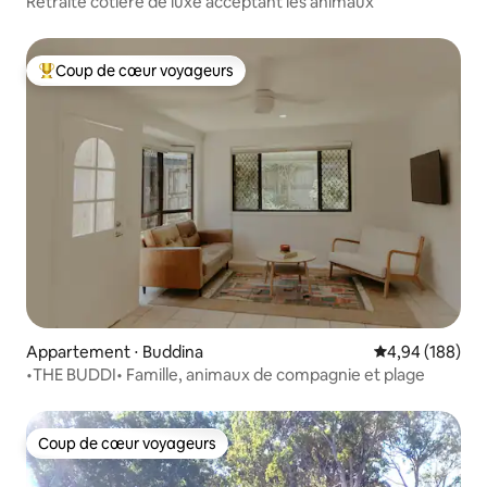
Retraite côtière de luxe acceptant les animaux
Coup de cœur voyageurs
Coups de cœur voyageurs les plus appréciés
Appartement ⋅ Buddina
Évaluation moy
4,94 (188)
•THE BUDDI• Famille, animaux de compagnie et plage
Coup de cœur voyageurs
Coup de cœur voyageurs