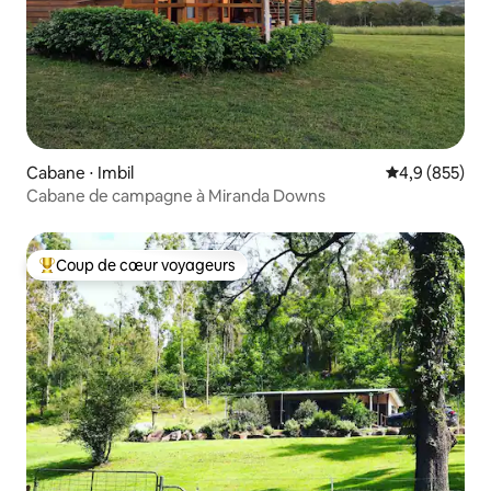
Cabane ⋅ Imbil
Évaluation mo
4,9 (855)
Cabane de campagne à Miranda Downs
Coup de cœur voyageurs
Coups de cœur voyageurs les plus appréciés