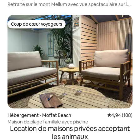
Retraite sur le mont Mellum avec vue spectaculaire sur la
côte
Coup de cœur voyageurs
Coup de cœur voyageurs
Hébergement ⋅ Moffat Beach
Évaluation moy
4,94 (108)
Maison de plage familiale avec piscine
Location de maisons privées acceptant
les animaux