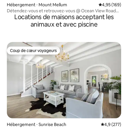
Hébergement ⋅ Mount Mellum
Évaluation moy
4,95 (169)
Détendez-vous et retrouvez-vous @ Ocean View Road
Locations de maisons acceptant les
Retreat
animaux et avec piscine
Coup de cœur voyageurs
Coup de cœur voyageurs
Hébergement ⋅ Sunrise Beach
Évaluation mo
4,9 (277)