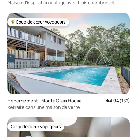
Maison d'inspiration vintage avec trois chambres et
piscine chauffée !
Coup de cœur voyageurs
Coups de cœur voyageurs les plus appréciés
Hébergement ⋅ Monts Glass House
Évaluation moy
4,94 (132)
Retraite dans une maison de verre
Coup de cœur voyageurs
Coup de cœur voyageurs