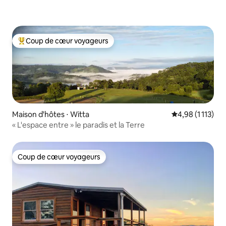
Coup de cœur voyageurs
Coups de cœur voyageurs les plus appréciés
Maison d'hôtes ⋅ Witta
Évaluation moye
4,98 (1 113)
« L'espace entre » le paradis et la Terre
Coup de cœur voyageurs
Coup de cœur voyageurs