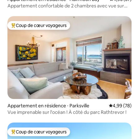
Appartement confortable de 2 chambres avec vue sur
l'océan et piscine
Coup de cœur voyageurs
Coups de cœur voyageurs les plus appréciés
Appartement en résidence ⋅ Parksville
Évaluation mo
4,99 (78)
Vue imprenable sur l'océan ! À côté du parc Rathtrevor !
Coup de cœur voyageurs
Coups de cœur voyageurs les plus appréciés