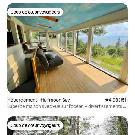
Coup de cœur voyageurs
Coup de cœur voyageurs
Hébergement ⋅ Halfmoon Bay
Évaluation moy
4,93 (151)
Superbe maison avec vue sur l'océan + divertissements et
jardin
Coup de cœur voyageurs
Coup de cœur voyageurs