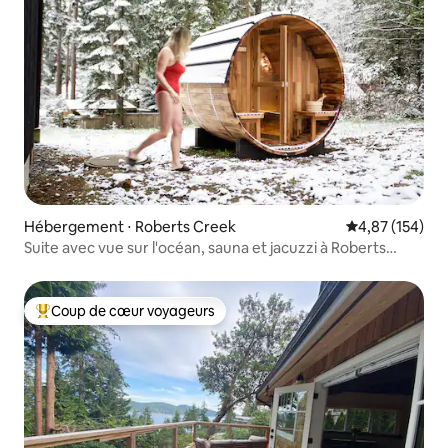
Hébergement ⋅ Roberts Creek
Évaluation moy
4,87 (154)
Suite avec vue sur l'océan, sauna et jacuzzi à Roberts
Creek
Coup de cœur voyageurs
Coups de cœur voyageurs les plus appréciés