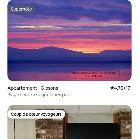
Superhôte
Superhôte
Appartement ⋅ Gibsons
Évaluation mo
4,76 (17)
Plage secrète à quelques pas
Coup de cœur voyageurs
Coup de cœur voyageurs