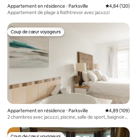
Appartement en résidence ⋅ Parksville
Évaluation moy
4,84 (120)
Appartement de plage à Rathtrevor avec jacuzzi
Coup de cœur voyageurs
Coup de cœur voyageurs
Appartement en résidence ⋅ Parksville
Évaluation moy
4,89 (109)
2 chambres avec jacuzzi, piscine, salle de sport, baignoire
profonde et cuisine
Coup de cœur voyageurs