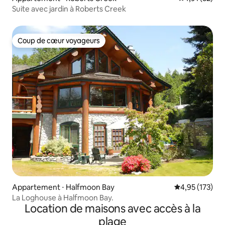
Suite avec jardin à Roberts Creek
Coup de cœur voyageurs
Coup de cœur voyageurs
Appartement ⋅ Halfmoon Bay
Évaluation moy
4,95 (173)
La Loghouse à Halfmoon Bay.
Location de maisons avec accès à la
plage