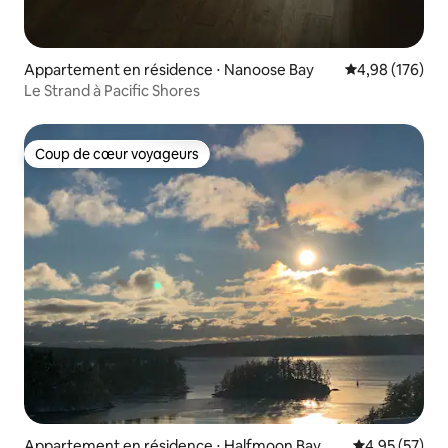
Appartement en résidence ⋅ Nanoose Bay
Évaluation moy
4,98 (176)
Le Strand à Pacific Shores
Coup de cœur voyageurs
Coup de cœur voyageurs
Appartement en résidence ⋅ Halfmoon Bay
Évaluation mo
4,95 (57)