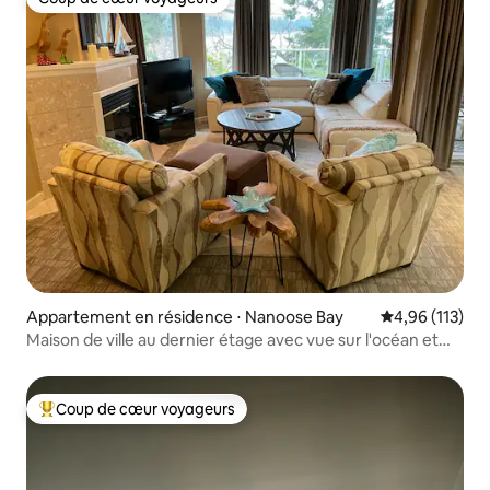
Coup de cœur voyageurs
Appartement en résidence ⋅ Nanoose Bay
Évaluation moy
4,96 (113)
Maison de ville au dernier étage avec vue sur l'océan et
équipements
Coup de cœur voyageurs
Coups de cœur voyageurs les plus appréciés