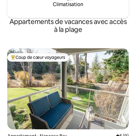
Climatisation
Appartements de vacances avec accès
à la plage
Coup de cœur voyageurs
Coups de cœur voyageurs les plus appréciés
Appartement ⋅ Nanoose Bay
Évaluatio
5 (9)