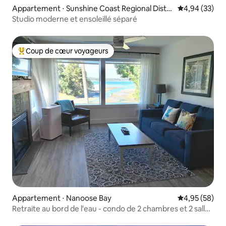
Appartement ⋅ Sunshine Coast Regional Distri
Évaluation mo
4,94 (33)
ct
Studio moderne et ensoleillé séparé
Coup de cœur voyageurs
Coups de cœur voyageurs les plus appréciés
Appartement ⋅ Nanoose Bay
Évaluation mo
4,95 (58)
Retraite au bord de l'eau - condo de 2 chambres et 2 salles
de bain