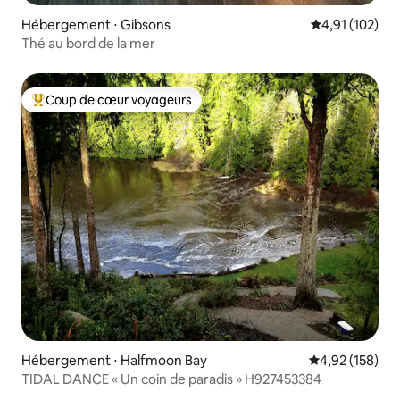
Hébergement ⋅ Gibsons
Évaluation moy
4,91 (102)
Thé au bord de la mer
Coup de cœur voyageurs
Coups de cœur voyageurs les plus appréciés
Hébergement ⋅ Halfmoon Bay
Évaluation moy
4,92 (158)
TIDAL DANCE « Un coin de paradis » H927453384