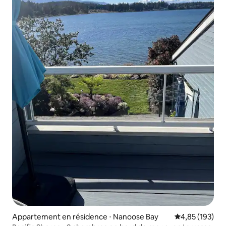
Appartement en résidence ⋅ Nanoose Bay
Évaluation moy
4,85 (193)