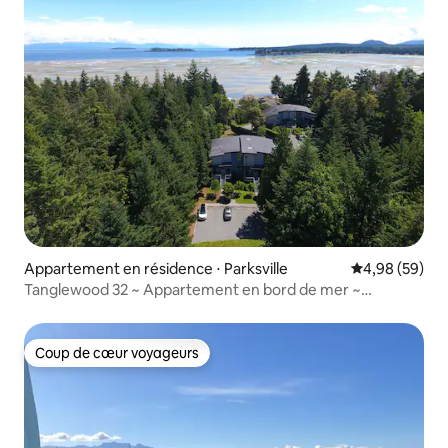
Appartement en résidence ⋅ Parksville
Évaluation mo
4,98 (59)
Tanglewood 32 ~ Appartement en bord de mer ~
Réservation 2026
Coup de cœur voyageurs
Coup de cœur voyageurs