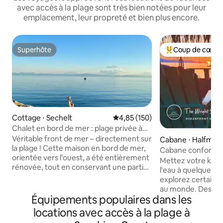
avec accès à la plage sont très bien notées pour leur
emplacement, leur propreté et bien plus encore.
Superhôte
Coup de cœur 
Superhôte
Coups de cœur vo
Cottage ⋅ Sechelt
Évaluation moyenne sur la base 
4,85 (150)
Chalet en bord de mer : plage privée à
Sechelt
Véritable front de mer – directement sur
Cabane ⋅ Halfmoo
la plage ! Cette maison en bord de mer,
Cabane confortabl
orientée vers l'ouest, a été entièrement
« Wright Spot »
Mettez votre kaya
rénovée, tout en conservant une partie
l'eau à quelques p
de son charme d'origine de 1939. Depuis
explorez certains 
ce chalet lumineux et confortable avec
au monde. Des se
des plafonds voûtés, vous verrez et
Équipements populaires dans les
pédestre et des pi
entendrez l'océan, regarderez les aigles
trouvent à quelqu
locations avec accès à la plage à
planer au-dessus de votre tête et verrez
détendez-vous si