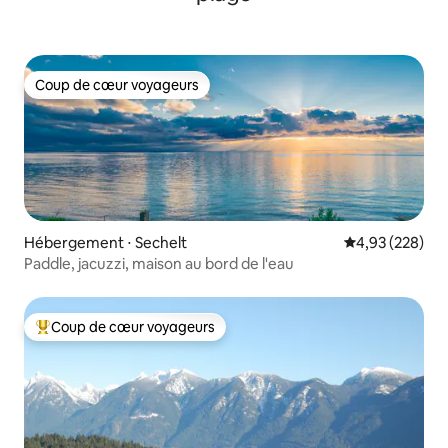
Coup de cœur voyageurs
Coup de cœur voyageurs
Hébergement ⋅ Sechelt
Évaluation moy
4,93 (228)
Paddle, jacuzzi, maison au bord de l'eau
Coup de cœur voyageurs
Coups de cœur voyageurs les plus appréciés