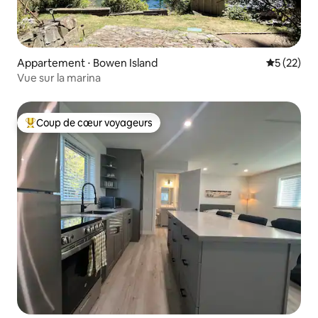
Appartement ⋅ Bowen Island
Évaluation
5 (22)
Vue sur la marina
Coup de cœur voyageurs
Coups de cœur voyageurs les plus appréciés