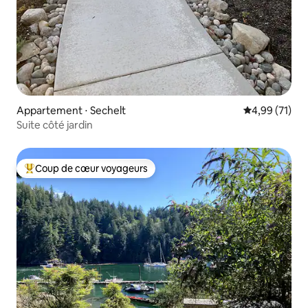
Appartement ⋅ Sechelt
Évaluation mo
4,99 (71)
Suite côté jardin
Coup de cœur voyageurs
Coups de cœur voyageurs les plus appréciés