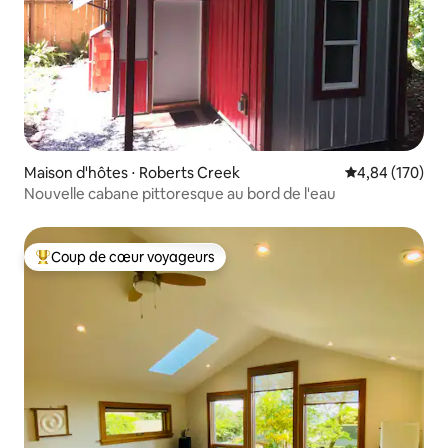
Maison d'hôtes ⋅ Roberts Creek
Évaluation moy
4,84 (170)
Nouvelle cabane pittoresque au bord de l'eau
Coup de cœur voyageurs
Coups de cœur voyageurs les plus appréciés