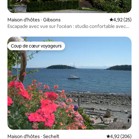
Maison d'hôtes ⋅ Gibsons
Évaluation mo
4,92 (25)
Escapade avec vue sur l'océan : studio confortable avec
vue sur la plage
Coup de cœur voyageurs
Coup de cœur voyageurs
Maison d'hôtes ⋅ Sechelt
Évaluation moy
4,92 (206)