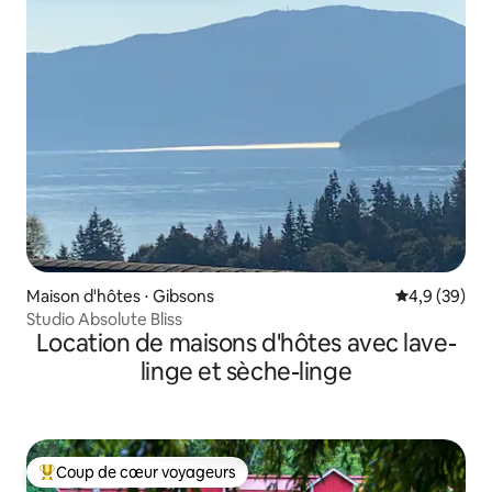
Maison d'hôtes ⋅ Gibsons
Évaluation m
4,9 (39)
Studio Absolute Bliss
Location de maisons d'hôtes avec lave-
linge et sèche-linge
Coup de cœur voyageurs
Coups de cœur voyageurs les plus appréciés