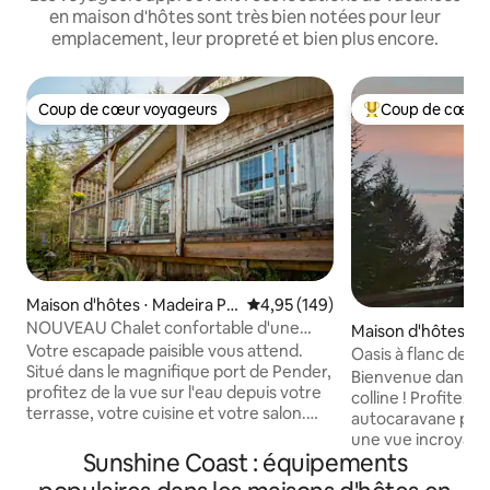
en maison d'hôtes sont très bien notées pour leur
emplacement, leur propreté et bien plus encore.
Coup de cœur voyageurs
Coup de cœur 
Coup de cœur voyageurs
Coups de cœur vo
Maison d'hôtes ⋅ Madeira Pa
Évaluation moyenne sur la base 
4,95 (149)
rk
NOUVEAU Chalet confortable d'une
Maison d'hôtes ⋅ B
chambre avec vue et nouvelle cuisine
Votre escapade paisible vous attend.
nd
Oasis à flanc de co
Situé dans le magnifique port de Pender,
1 chambre, poêle à
Bienvenue dans not
profitez de la vue sur l'eau depuis votre
colline ! Profitez 
terrasse, votre cuisine et votre salon.
autocaravane priv
Nouvelle cuisine équipée avec tout ce
une vue incroyabl
dont vous avez besoin pour vous sentir
Sunshine Coast : équipements
salle de bain, une
chez vous. Votre chambre apaisante
grille-pain, un réf