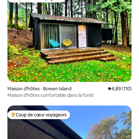
Coup de cœur voyageurs
Maison d'hôtes ⋅ Bowen Island
Évaluation moy
4,89 (110)
Maison d'hôtes confortable dans la forêt
Coup de cœur voyageurs
Coups de cœur voyageurs les plus appréciés