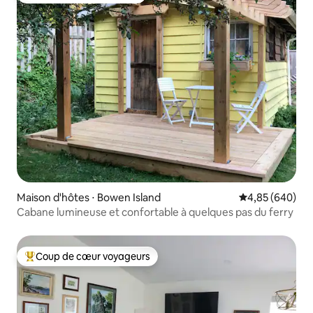
Maison d'hôtes ⋅ Bowen Island
Évaluation moy
4,85 (640)
Cabane lumineuse et confortable à quelques pas du ferry
Coup de cœur voyageurs
Coups de cœur voyageurs les plus appréciés