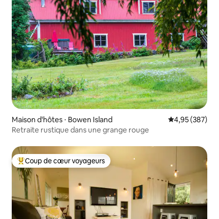
Maison d'hôtes ⋅ Bowen Island
Évaluation moy
4,95 (387)
Retraite rustique dans une grange rouge
Coup de cœur voyageurs
Coups de cœur voyageurs les plus appréciés