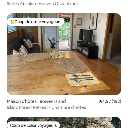
Suites Absolute Heaven Oceanfront
Coup de cœur voyageurs
Coups de cœur voyageurs les plus appréciés
Maison d'hôtes ⋅ Bowen Island
Évaluation moy
4,97 (192)
Island Forest Retreat - Chambre d'hôtes
Coup de cœur voyageurs
Coup de cœur voyageurs