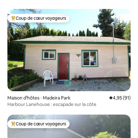
Coup de cœur voyageurs
Coups de cœur voyageurs les plus appréciés
Maison d'hôtes ⋅ Madeira Park
Évaluation mo
4,95 (91)
Harbour Lanehouse : escapade sur la côte
Coup de cœur voyageurs
Coups de cœur voyageurs les plus appréciés