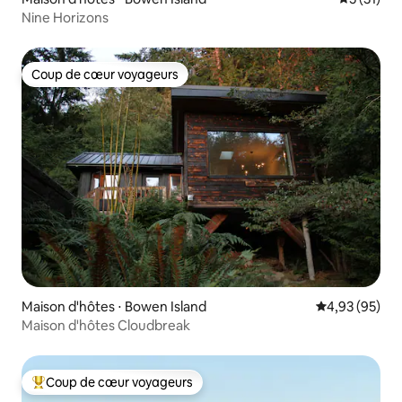
Nine Horizons
Coup de cœur voyageurs
Coup de cœur voyageurs
Maison d'hôtes ⋅ Bowen Island
Évaluation mo
4,93 (95)
Maison d'hôtes Cloudbreak
Coup de cœur voyageurs
Coups de cœur voyageurs les plus appréciés