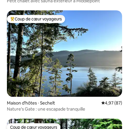
Petit chalet avec sauna extérieur à Middlepoint
Coup de cœur voyageurs
Coups de cœur voyageurs les plus appréciés
Maison d'hôtes ⋅ Sechelt
Évaluation mo
4,97 (87)
Nature's Gate : une escapade tranquille
Coup de cœur voyageurs