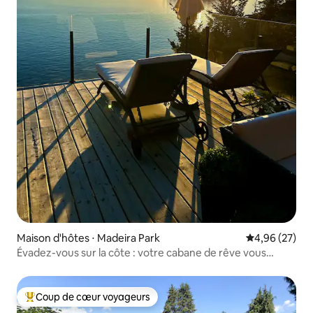
Maison d'hôtes ⋅ Madeira Park
Évaluation mo
4,96 (27)
Évadez-vous sur la côte : votre cabane de rêve vous
attend
Coup de cœur voyageurs
Coups de cœur voyageurs les plus appréciés