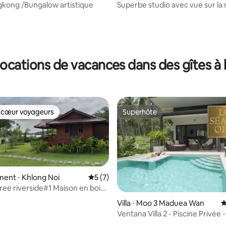
kong /Bungalow artistique
Superbe studio avec vue sur la
1 chambre -B- Koh Samui
r la base de 56 commentaires : 4,91 sur 5
locations de vacances dans des gîtes à 
 cœur voyageurs
Superhôte
 cœur voyageurs
Superhôte
ent ⋅ Khlong Noi
Évaluation moyenne sur la base de 7 co
5 (7)
e riverside#1 Maison en bois
haïlandais au bord de l'eau
r la base de 34 commentaires : 4,79 sur 5
Villa ⋅ Moo 3 Maduea Wan
É
Ventana Villa 2 - Piscine Privée -
chambres