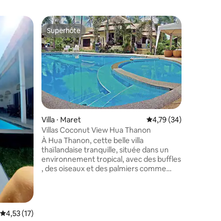
Superhôte
Superhô
Superhôte
Superhô
Villa ⋅ Maret
Évaluation moyenne su
4,79 (34)
Villas Coconut View Hua Thanon
taires : 4,84 sur 5
Villa ⋅ K
À Hua Thanon, cette belle villa
Villa ave
thaïlandaise tranquille, située dans un
Samui
Découvrez
environnement tropical, avec des buffles
villa « S
, des oiseaux et des palmiers comme
sanctuair
voisins. À seulement 2 minutes à pied de
sérénité
la Plage. Situé au bord du magnifique
dessus d
Shiva Beach Resort . Sachez qu'il s'agit
Lamai, il
d'une île tropicale et que nous avons des
intimité 
Évaluation moyenne sur la base de 17 commentaires : 4,53 sur 5
4,53 (17)
moustiques.Ils sont plus abondants
plages, a