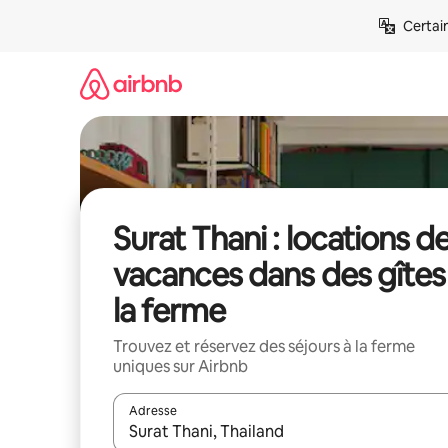
Aller
Certai
directement
au
contenu
Surat Thani : locations d
vacances dans des gîtes
la ferme
Trouvez et réservez des séjours à la ferme
uniques sur Airbnb
Adresse
Lorsque les résultats s'affichent, utilisez les flèc