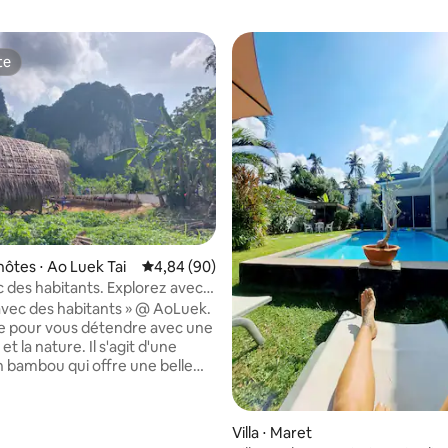
te
te
e sur la base de 7 commentaires : 5 sur 5
hôtes ⋅ Ao Luek Tai
Évaluation moyenne sur la base de 90 commen
4,84 (90)
c des habitants. Explorez avec
ocaltours
avec des habitants » @ AoLuek.
e pour vous détendre avec une
et la nature. Il s'agit d'une
 bambou qui offre une belle
s'asseoir et se détendre avec la
 les gens. Faites comme chez
journez chez Local » et
Villa ⋅ Maret
Local Tours » vous donneront