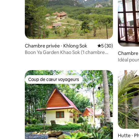
Chambre privée ⋅ Khlong Sok
Évaluation moyenne 
5 (30)
Boon Ya Garden Khao Sok (1 chambre
Chambre 
privée avec lits jumeaux)
a Chana
Idéal pour
route prè
Coup de cœur voyageurs
Coup de cœur voyageurs
Hutte ⋅ 