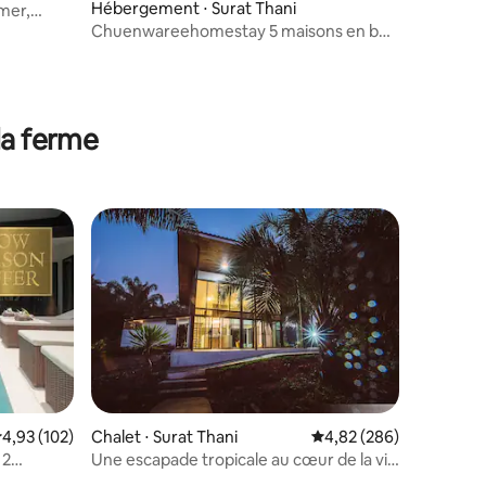
Hébergement ⋅ Surat Thani
 mer,
Chuenwareehomestay 5 maisons en bois
de style thaïlandais dans un jardin au
bord de la rivière
la ferme
mmentaires : 5 sur 5
valuation moyenne sur la base de 102 commentaires : 4,93 sur 5
4,93 (102)
Chalet ⋅ Surat Thani
Évaluation moyenne sur
4,82 (286)
 2
Une escapade tropicale au cœur de la vie
locale