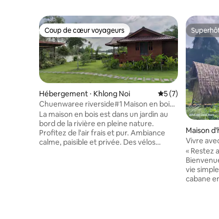
Coup de cœur voyageurs
Superhô
Coup de cœur voyageurs
Superhô
Hébergement ⋅ Khlong Noi
Évaluation moyenn
5 (7)
Chuenwaree riverside#1 Maison en bois
de style thaïlandais au bord de l'eau
La maison en bois est dans un jardin au
bord de la rivière en pleine nature.
Maison d'
Profitez de l'air frais et pur. Ambiance
Vivre ave
calme, paisible et privée. Des vélos
@aoluekl
« Restez 
gratuits sont mis à la disposition des
Bienvenu
voyageurs pour se promener dans le
vie simple 
jardin et dans la région. Vous pouvez
cabane en
contacter un taxi pour voyager et visiter
vue pour 
et pour aller à l'aéroport, au port et à
nature et
d'autres îles. Il n'y a pas de transports en
vous. « Sé
commun ni de restaurants à proximité,
« AoLuek 
mais vous pouvez appeler Grab Car et