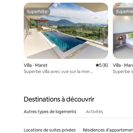
Superhôte
Superhô
Superhôte
Superhô
Villa ⋅ Maret
Évaluation moyenn
5 (8)
Villa ⋅ Mar
Superbe villa avec vue sur la mer
Superbe s
3 chambres Koh Samui-Lamai
1 chambre
Destinations à découvrir
Autres types de logements
Activités
Locations de suites privées