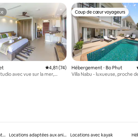
te
Coup de cœur voyageurs
te
Coup de cœur voyageurs
e sur la base de 8 commentaires : 5 sur 5
et
Évaluation moyenne sur la base de 74 comme
4,81 (74)
Hébergement ⋅ Bo Phut
tudio avec vue sur la mer,
Villa Nabu - luxueuse, proche de
 -B- Koh Samui
excellent rapport qualité-prix
Résidences d'appartements en location
Locations adaptées aux animaux
Locations avec kayak
Hé