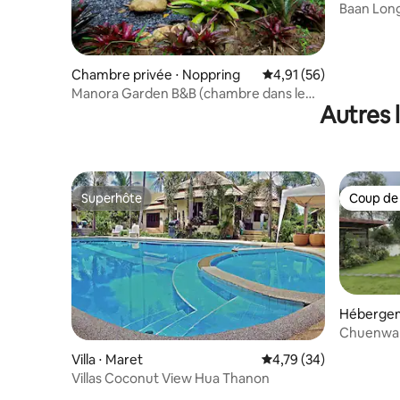
Baan Long
Chambre privée ⋅ Noppring
Évaluation moyenne su
4,91 (56)
Manora Garden B&B (chambre dans le
Autres 
bungalow Phangnga 1)
Superhôte
Coup de
Superhôte
Coup de
Hébergem
Chuenware
de style t
Villa ⋅ Maret
Évaluation moyenne su
4,79 (34)
Villas Coconut View Hua Thanon