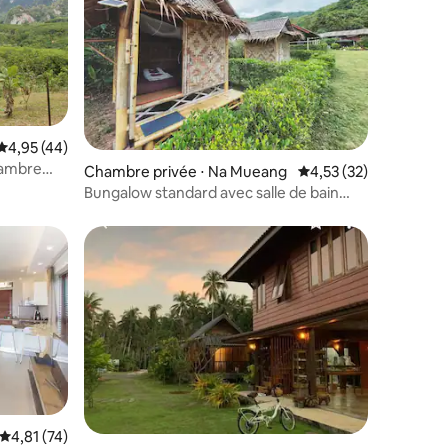
Évaluation moyenne sur la base de 44 commentaires : 4,95 sur 5
4,95 (44)
hambre
ntaires : 4,75 sur 5
Chambre privée ⋅ Na Mueang
Évaluation moyenne su
4,53 (32)
Bungalow standard avec salle de bain
commune
ntaires : 4,39 sur 5
Évaluation moyenne sur la base de 74 commentaires : 4,81 sur 5
4,81 (74)