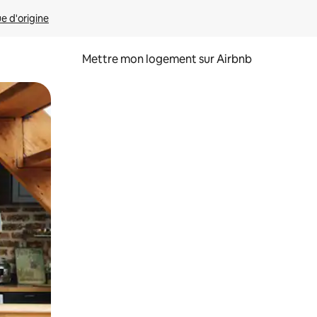
ue d'origine
Mettre mon logement sur Airbnb
sant glisser.