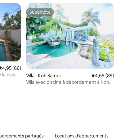
Superhôte
Superhôte
ntaires : 4,81 sur 5
Évaluation moyenne sur la base de 66 commentaires : 4,95 sur 5
4,95 (66)
 la plage,
Villa ⋅ Koh Samui
Évaluation moyenne su
4,69 (89)
Villa avec piscine à débordement à Koh
Samui
bergements partagés
Locations d'appartements