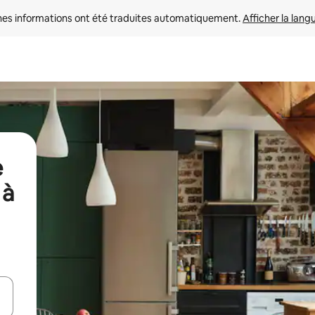
nes informations ont été traduites automatiquement. 
Afficher la lang
e
 à
hes vers le haut et vers le bas pour les parcourir ou en appuyant et en fai