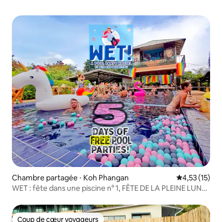
Chambre partagée ⋅ Koh Phangan
Évaluation mo
4,53 (15)
WET : fête dans une piscine n° 1, FÊTE DE LA PLEINE LUNE,
auberge de jeunesse (par lit)
Coup de cœur voyageurs