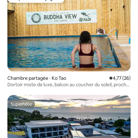
Coup de cœur voyageurs
Chambre partagée ⋅ Ko Tao
Évaluation mo
4,77 (26)
Dortoir mixte de luxe, balcon au coucher du soleil, proche
de S. Beach
Superhôte
Superhôte