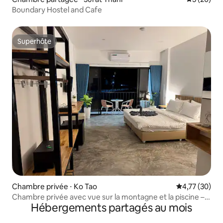
Boundary Hostel and Cafe
Superhôte
Superhôte
Chambre privée ⋅ Ko Tao
Évaluation mo
4,77 (30)
Chambre privée avec vue sur la montagne et la piscine –
Hébergements partagés au mois
BV Hostel