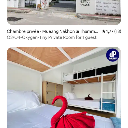
Chambre privée ⋅ Mueang Nakhon Si Thammar
Évaluation mo
4,77 (13)
at
O3/O4-Oxygen-Tiny Private Room for 1 guest