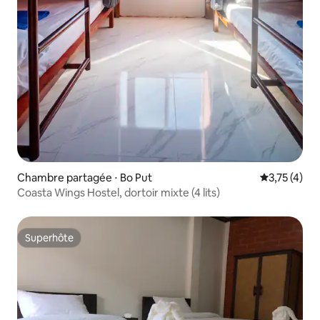
Chambre partagée ⋅ Bo Put
Évaluation m
3,75 (4)
Coasta Wings Hostel, dortoir mixte (4 lits)
Superhôte
Superhôte