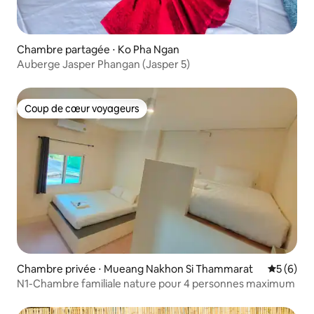
Chambre partagée ⋅ Ko Pha Ngan
Auberge Jasper Phangan (Jasper 5)
Coup de cœur voyageurs
Coup de cœur voyageurs
Chambre privée ⋅ Mueang Nakhon Si Thammarat
Évaluatio
5 (6)
N1-Chambre familiale nature pour 4 personnes maximum