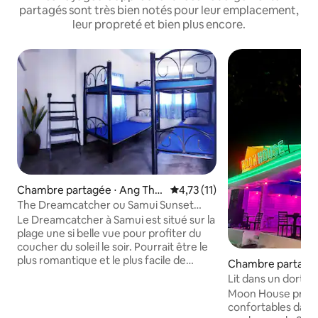
partagés sont très bien notés pour leur emplacement,
leur propreté et bien plus encore.
Chambre partagée ⋅ Ang Tho
Évaluation moyenne sur la bas
4,73 (11)
ng
The Dreamcatcher ou Samui Sunset
Hostel
Le Dreamcatcher à Samui est situé sur la
plage une si belle vue pour profiter du
coucher du soleil le soir. Pourrait être le
plus romantique et le plus facile de
Chambre partagée 
séjourner du logement. Il y a 1 km. Ce
Lit dans un dortoir
n'est pas loin du ferry de la jetée
de Haad Rin
Moon House propos
Seatran. En cas de besoin calme et lent,
confortables dans
ce serait la bonne décision #Nous