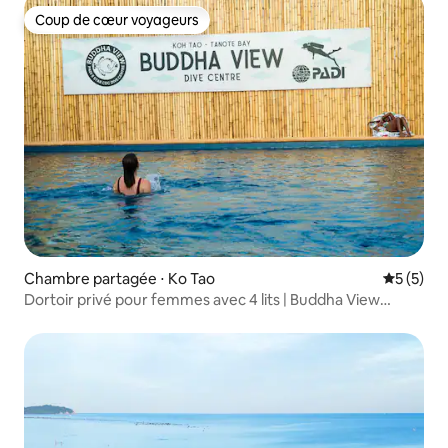
Coup de cœur voyageurs
Coup de cœur voyageurs
Chambre partagée ⋅ Ko Tao
Évaluatio
5 (5)
Dortoir privé pour femmes avec 4 lits | Buddha View
Hostel