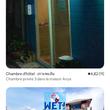
Chambre d'hôtel ⋅ เกาะพะงัน
Évaluation mo
4,82 (11)
Chambre privée 3 dans la maison Anya