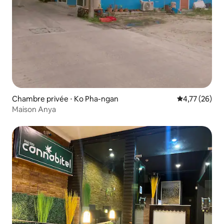
Chambre privée ⋅ Ko Pha-ngan
Évaluation mo
4,77 (26)
Maison Anya