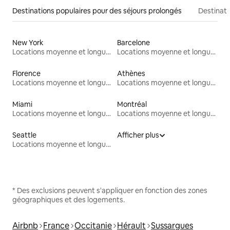
Destinations populaires pour des séjours prolongés
Destinati
New York
Barcelone
Locations moyenne et longue durée
Locations moyenne et longue durée
Florence
Athènes
Locations moyenne et longue durée
Locations moyenne et longue durée
Miami
Montréal
Locations moyenne et longue durée
Locations moyenne et longue durée
Seattle
Afficher plus
Locations moyenne et longue durée
* Des exclusions peuvent s'appliquer en fonction des zones
géographiques et des logements.
Airbnb
France
Occitanie
Hérault
Sussargues