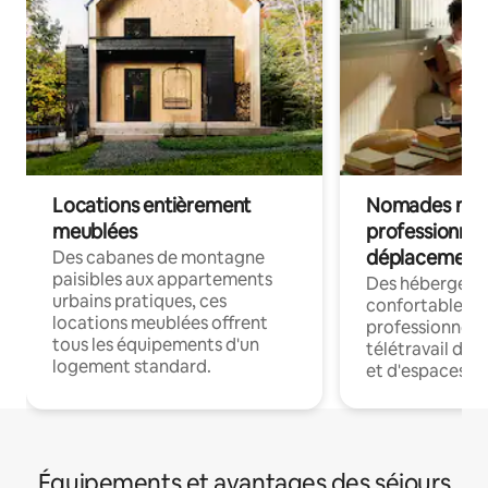
Locations entièrement
Nomades num
meublées
professionnel
déplacement
Des cabanes de montagne
paisibles aux appartements
Des hébergem
urbains pratiques, ces
confortables p
locations meublées offrent
professionnels
tous les équipements d'un
télétravail dis
logement standard.
et d'espaces de
Équipements et avantages des séjours